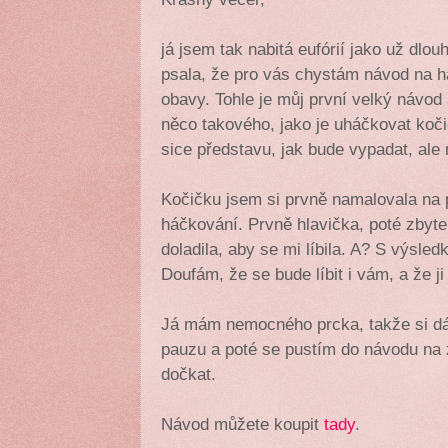
já jsem tak nabitá eufórií jako už dlo
psala, že pro vás chystám návod na 
obavy. Tohle je můj první velký návod
něco takového, jako je uháčkovat koči
sice představu, jak bude vypadat, ale 
Kočičku jsem si prvně namalovala na p
háčkování. Prvně hlavička, poté zbyte
doladila, aby se mi líbila. A? S výsl
Doufám, že se bude líbit i vám, a že ji
Já mám nemocného prcka, takže si dá
pauzu a poté se pustím do návodu na 
dočkat.
Návod můžete koupit
tady
.