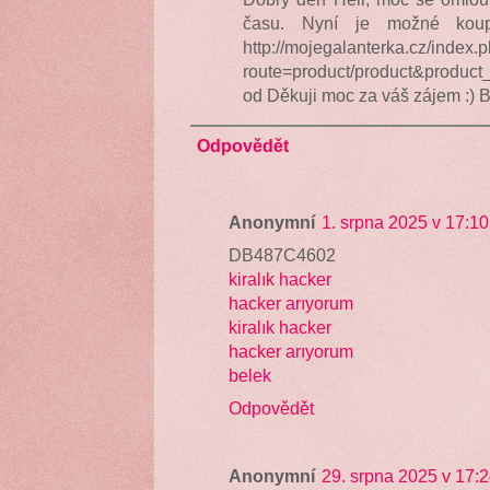
času. Nyní je možné kou
http://mojegalanterka.cz/index.
route=product/product&produ
od Děkuji moc za váš zájem :) 
Odpovědět
Anonymní
1. srpna 2025 v 17:10
DB487C4602
kiralık hacker
hacker arıyorum
kiralık hacker
hacker arıyorum
belek
Odpovědět
Anonymní
29. srpna 2025 v 17: