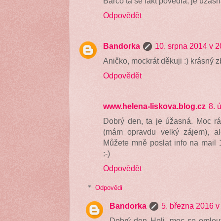
Barčo ta se fakt povedla, je úžas
Odpovědět
Bandorka
10. srpna 2014 v 2
Aničko, mockrát děkuji :) krásný 
Odpovědět
www.helena-liskova.blog.cz
8. 
Dobrý den, ta je úžasná. Moc rá
(mám opravdu velký zájem), al
Můžete mně poslat info na mail
:-)
Odpovědět
Odpovědi
Bandorka
5. března 2016 v
Dobrý den Heli, moc se omlouv