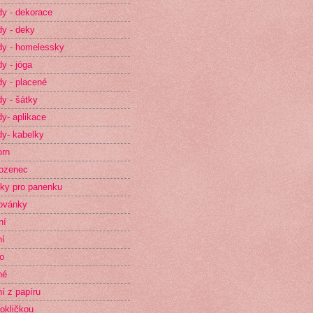
y - dekorace
y - deky
y - homelessky
y - jóga
y - placené
y - šátky
y- aplikace
y- kabelky
orn
ozenec
ky pro panenku
ovánky
ní
ní
o
né
ní z papíru
okličkou