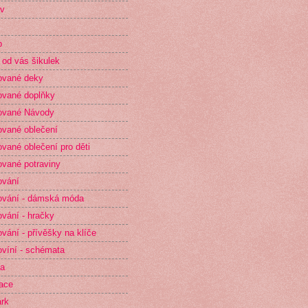
v
p
 od vás šikulek
ované deky
vané doplňky
ované Návody
vané oblečení
vané oblečení pro děti
vané potraviny
ování
vání - dámská móda
vání - hračky
vání - přívěšky na klíče
víní - schémata
ta
race
rk