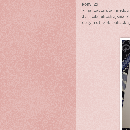
Nohy 2x
- já začínala hnedou
1. řada uháčkujeme 7
celý řetízek obháčku