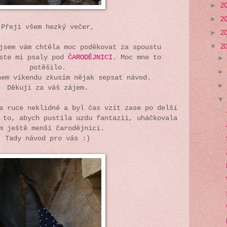
►
2
►
2
Přeji všem hezký večer,
►
2
▼
2
jsem vám chtěla moc poděkovat za spoustu
jste mi psaly pod
ČARODĚJNICI
. Moc mne to
potěšilo.
hem víkendu zkusím nějak sepsat návod.
Děkuji za váš zájem.
a ruce neklidné a byl čas vzít zase po delší
 to, abych pustila uzdu fantazii, uháčkovala
m ještě menší čarodějnici.
Tady návod pro vás :)