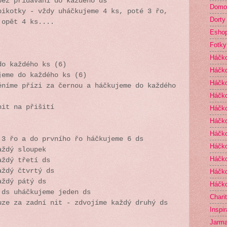
bez přidávání do každého ds
Domo
pikotky - vždy uháčkujeme 4 ks, poté 3 řo,
Dorty
 opět 4 ks....
Esho
Fotky
Háčk
do každého ks (6)
Háčko
jeme do každého ks (6)
Háčk
ěníme přízi za černou a háčkujeme do každého
Háčko
nit na přišití
Háčko
Háčko
Háčk
 3 řo a do prvního řo háčkujeme 6 ds
Háčko
aždý sloupek
Háčko
aždý třetí ds
aždý čtvrtý ds
Háčko
aždý pátý ds
Háčko
 ds uháčkujeme jeden ds
Chari
uze za zadní nit - zdvojíme každý druhý ds
Inspi
Jarma