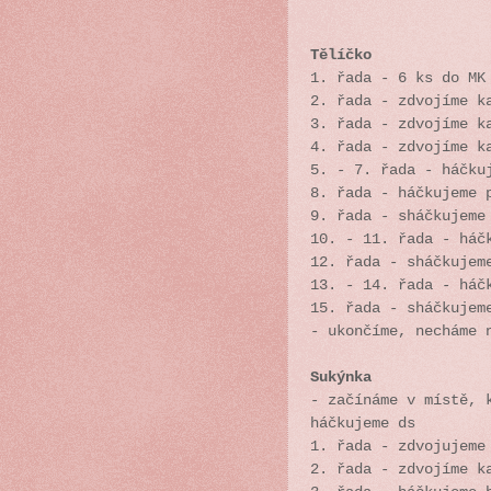
Tělíčko
1. řada - 6 ks do MK
2. řada - zdvojíme k
3. řada - zdvojíme k
4. řada - zdvojíme k
5. - 7. řada - háčku
8. řada - háčkujeme 
9. řada - sháčkujeme
10. - 11. řada - háč
12. řada - sháčkujem
13. - 14. řada - háč
15. řada - sháčkujem
- ukončíme, necháme 
Sukýnka
- začínáme v místě, 
háčkujeme ds
1. řada - zdvojujeme
2. řada - zdvojíme k