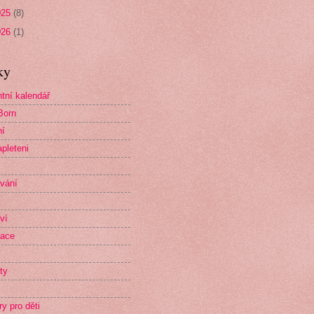
025
(8)
026
(1)
ky
tní kalendář
Born
ní
pleteni
vání
ví
race
ty
ry pro děti