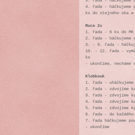
3. řada - háčkujeme 
4. řada - háčkujeme 
ks do stejného oka a
Ruce 2x
1. řada - 6 ks do MK
2. řada - háčkujeme 
3. - 9. řada - háčku
10. - 12. řada - vym
ks
- ukončíme, necháme 
Klobkouk
1. řada - uháčkujeme
2. řada - zdvojíme k
3. řada - zdvojíme k
4. řada - zdvojíme k
5. řada - zdvojíme k
6. řada - do každého
7. řada háčkujeme po
- ukončíme