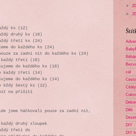
►
2
►
2
aždý ks (12)
Štít
aždý druhý ks (18)
aždý třetí ks (24)
Adven
jeme do každého ks (24)
Baby
pouze za zadní nit do každého ks (24)
Běhá
 každý třetí (18)
Bezva
kujeme do každého ks (18)
cal
e každý třetí (14)
kujeme do každého ks (14)
Cesto
e kždý šestý ks (12)
Citáty
nit na přišití
Cukro
Deko
Děti
kde jsme háčkovali pouze za zadní nit,
Dezer
 každý druhý sloupek
DIY
aždý třetí ds
DIY h