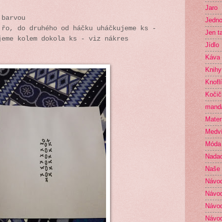
Jaro
 barvou
Jedno
 řo, do druhého od háčku uháčkujeme ks -
Jen t
jeme kolem dokola ks - viz nákres
Jídlo
Káva
Knihy
Knofl
Kočič
mand
Mater
Medví
Móda
Nada
Naše 
Návo
Návod
Návod
Návod