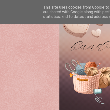
This site uses cookies from Google to d
are shared with Google along with perf
statistics, and to detect and address 