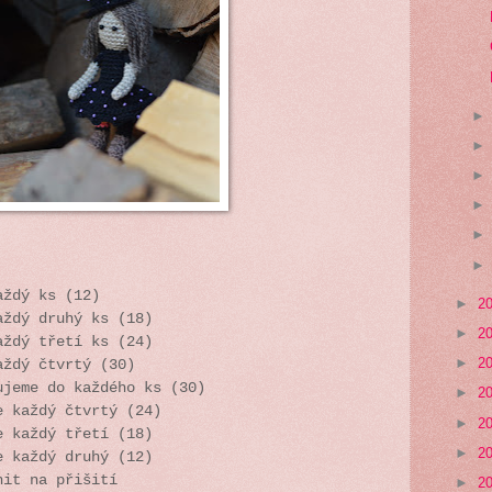
aždý ks (12)
►
2
aždý druhý ks (18)
►
2
aždý třetí ks (24)
►
2
aždý čtvrtý (30)
ujeme do každého ks (30)
►
2
e každý čtvrtý (24)
►
2
e každý třetí (18)
►
2
e každý druhý (12)
nit na přišití
►
2