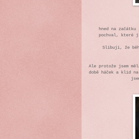
hned na začátku 
pochval, které 
Slibuji, že bě
Ale protože jsem měl
době háček a klid na
jse