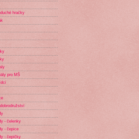
duché hračky
ak
íky
ky
aly
iály pro MŠ
dci
ce
dobrodružství
dy
y - čelenky
y - čepice
y - čepičky