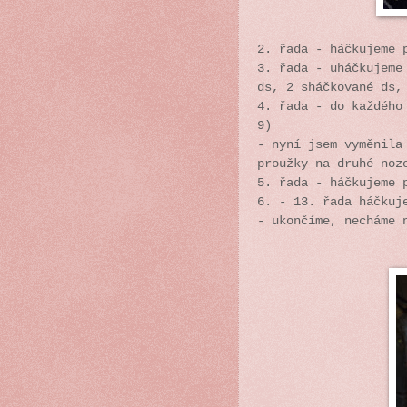
2. řada - háčkujeme 
3. řada - uháčkujeme
ds, 2 sháčkované ds,
4. řada - do každého
9)
- nyní jsem vyměnila
proužky na druhé noz
5. řada - háčkujeme 
6. - 13. řada háčkuj
- ukončíme, necháme 