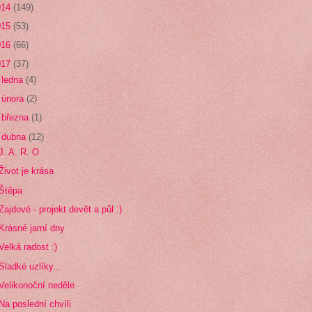
014
(149)
015
(53)
016
(66)
017
(37)
►
ledna
(4)
►
února
(2)
►
března
(1)
▼
dubna
(12)
J. A. R. O
Život je krása
Štěpa
Zajdové - projekt devět a půl :)
Krásné jarní dny
Velká radost :)
Sladké uzlíky...
Velikonoční neděle
Na poslední chvíli