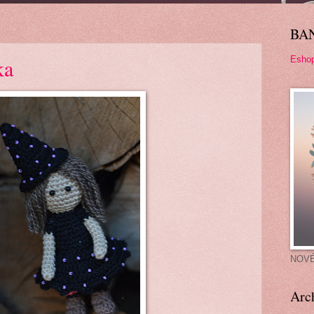
BA
Esho
ka
NOV
Arc