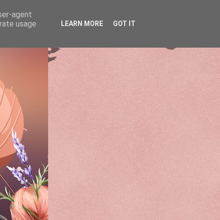
user-agent
erate usage
LEARN MORE
GOT IT