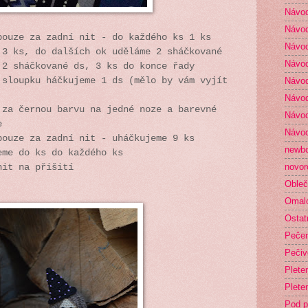
Návod
Návod
pouze za zadní nit - do každého ks 1 ks
Návod
 3 ks, do dalších ok uděláme 2 sháčkované
Návod
 2 sháčkované ds, 3 ks do konce řady
 sloupku háčkujeme 1 ds (mělo by vám vyjít
Návod
Návod
 za černou barvu na jedné noze a barevné
Návod
e
Návod
pouze za zadní nit - uháčkujeme 9 ks
newb
eme do ks do každého ks
novor
nit na přišití
Obleč
Omal
Ostat
Peče
Pečiv
Plete
Plete
Pod p