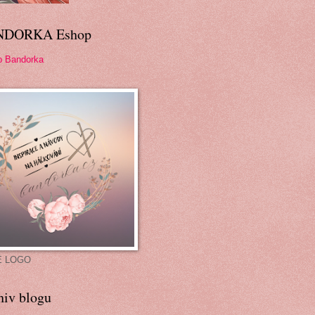
NDORKA Eshop
p Bandorka
É LOGO
hiv blogu