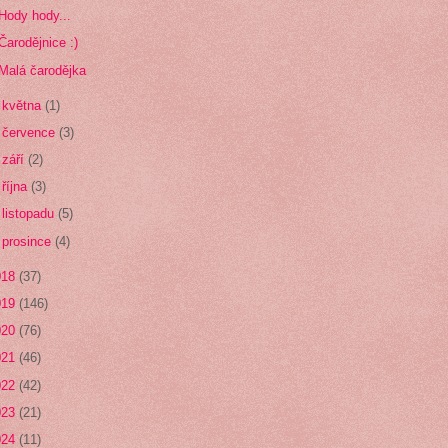
Hody hody...
Čarodějnice :)
Malá čarodějka
►
května
(1)
►
července
(3)
►
září
(2)
►
října
(3)
►
listopadu
(5)
►
prosince
(4)
018
(37)
019
(146)
020
(76)
021
(46)
022
(42)
023
(21)
024
(11)