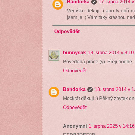
Bandorka
17. srpna 2014 v
Věruško děkuji :) ano ty obří mu
jsem je :) Vám taky krásnou nedě
Odpovědět
bunnysek
18. srpna 2014 v 8:10
Povedená práce (y). Přeji hodně, 
Odpovědět
Bandorka
18. srpna 2014 v 1
Mockrát děkuji :) Pěkný zbytek d
Odpovědět
Anonymní
1. srpna 2025 v 14:16