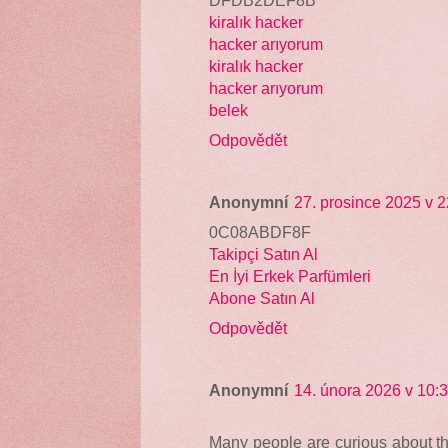
DFDB2DEF8B
kiralık hacker
hacker arıyorum
kiralık hacker
hacker arıyorum
belek
Odpovědět
Anonymní
27. prosince 2025 v 2
0C08ABDF8F
Takipçi Satın Al
En İyi Erkek Parfümleri
Abone Satın Al
Odpovědět
Anonymní
14. února 2026 v 10:
Many people are curious about the