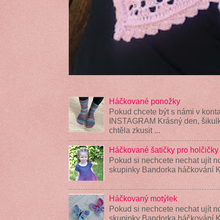
Háčkované ponožky
Pokud chcete být s námi v konta
INSTAGRAM Krásný den, šikulky
chtěla zkusit ...
Háčkované šatičky pro holčičky
Pokud si nechcete nechat ujít n
skupinky Bandorka háčkování K
Háčkovaný motýlek
Pokud si nechcete nechat ujít n
skupinky Bandorka háčkování 