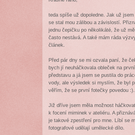
teda spíše už dopoledne. Jak už jsem 
se stal mou zálibou a závislostí. Přiz
jednu čepičku po několikáté, že už mě
často nestává. A také mám ráda výzvy
článek.
Před pár dny se mi ozvala paní, že ček
bych jí neuháčkovala obleček na první
představu a já jsem se pustila do prác
vody, ale výsledek si myslím, že byl 
věřím, že se první fotečky povedou :).
Již dříve jsem měla možnost háčkovat 
k focení miminek v ateliéru. A přizná
je takové zpestření pro mne. Líbí se 
fotografové udělají umělecké dílo.