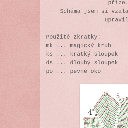
příze
Scháma jsem si vzal
upravi
Použité zkratky:
mk ... magický kruh
ks ... krátký sloupek
ds ... dlouhý sloupek
po ... pevné oko