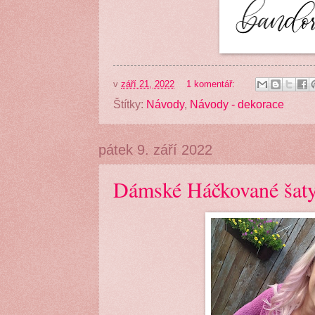
v
září 21, 2022
1 komentář:
Štítky:
Návody
,
Návody - dekorace
pátek 9. září 2022
Dámské Háčkované šat