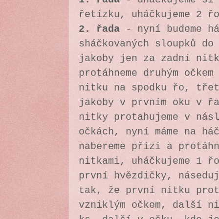
řetízku, uháčkujeme 2 ř
2. řada
-
nyní budeme h
sháčkovaných sloupků do
jakoby jen za zadní nit
protáhneme druhým očkem
nitku na spodku řo, tře
jakoby v prvním oku v ř
nitky protahujeme v nás
očkách, nyní máme na há
nabereme přízi a protáh
nitkami, uháčkujeme 1 ř
první hvězdičky, násedu
tak, že první nitku pro
vzniklým očkem, další n