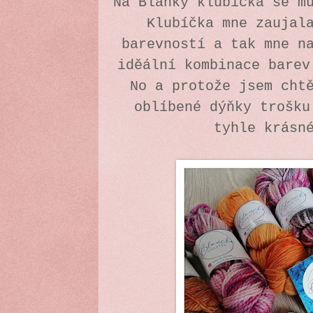
Na Blanky klubíčka se m
Klubíčka mne zaujal
barevností a tak mne n
iděální kombinace bare
No a protože jsem cht
oblíbené dýňky trošku
tyhle krásn