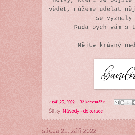
Holky, která se bojíte
vědět, můžeme udělat ně
se vyznaly
Ráda bych vám s 
Mějte krásný ne
v
září 25, 2022
32 komentářů:
Štítky:
Návody - dekorace
středa 21. září 2022