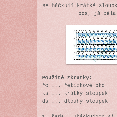
se háčkují krátké sloup
pds, já děl
Použité zkratky:
řo ... řetízkové oko
ks ... krátký sloupek
ds ... dlouhý sloupek
1. řada
- uháčkujeme si 