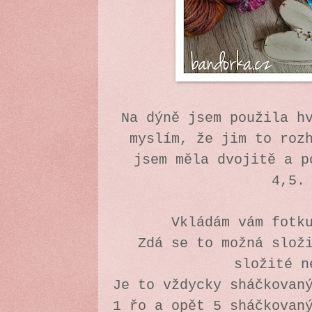
Na dýně jsem použila h
myslím, že jim to roz
jsem měla dvojitě a p
4,5
Vkládám vám fotk
Zdá se to možná slož
složité 
Je to vždycky sháčkovan
1 řo a opět 5 sháčkovan