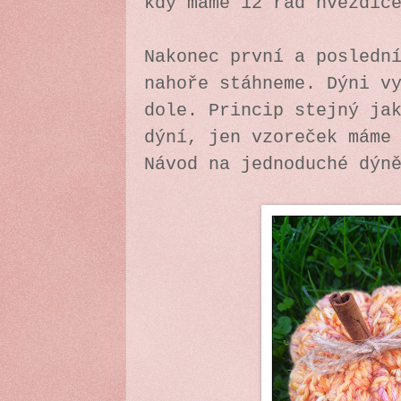
kdy máme 12 řad hvězdi
Nakonec první a posledn
nahoře stáhneme. Dýni v
dole. Princip stejný ja
dýní, jen vzoreček máme
Návod na jednoduché dýn