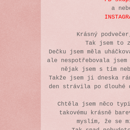
a neb
INSTAGR
Krásný podveče
Tak jsem to 
Dečku jsem měla uháčkov
ale nespotřebovala jsem
nějak jsem s tím ne
Takže jsem ji dneska rá
den strávila po dlouhé
Chtěla jsem něco typ
takovému krásně bare
myslím, že se 