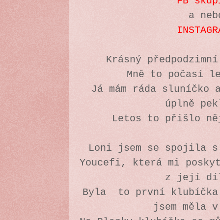
FB skup
a neb
INSTAGR
Krásný předpodzimn
Mně to počasí l
Já mám ráda sluníčko 
úplně pek
Letos to přišlo n
Loni jsem se spojila s
Youcefi, která mi posky
z její d
Byla to první klubíčka
jsem měla 