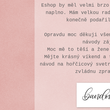
Eshop by měl velmi brzo
naplno. Mám velkou ra
konečně podaři
Opravdu moc děkuji vše
návody z
Moc mě to těší a žen
Mějte krásný víkend a 
návod na hořčicový svet
zvládnu zpr