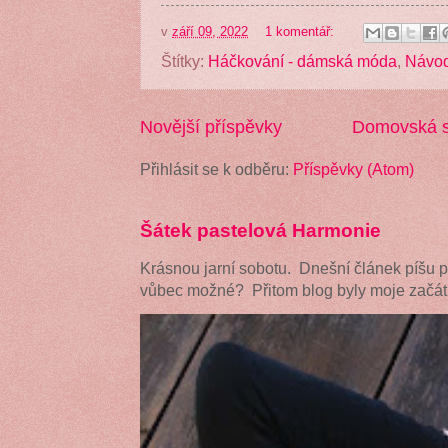
v
září 09, 2022
1 komentář:
Štítky:
Háčkování - dámská móda
,
Návo
Novější příspěvky
Domovská s
Přihlásit se k odběru:
Příspěvky (Atom)
Šátek pastelová Harmonie
Krásnou jarní sobotu. Dnešní článek píšu 
vůbec možné? Přitom blog byly moje začátk