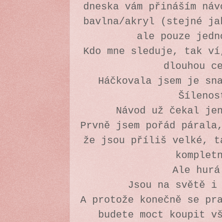
dneska vám přináším náv
bavlna/akryl (stejné ja
ale pouze jedn
Kdo mne sleduje, tak ví
dlouhou c
Háčkovala jsem je sn
Šíleno
Návod už čekal je
Prvně jsem pořád párala
že jsou příliš velké, t
komplet
Ale hur
Jsou na světě i
A protože konečně se pr
budete moct koupit v