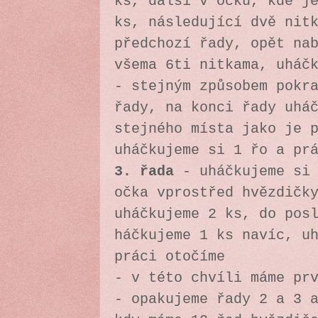
ks, další v očku, kde j
ks, následující dvě nit
předchozí řady, opět na
všema 6ti nitkama, uháč
- stejným způsobem pokr
řady, na konci řady uhá
stejného místa jako je 
uháčkujeme si 1 řo a pr
3. řada
-
uháčkujeme si
očka vprostřed hvězdičk
uháčkujeme 2 ks, do pos
háčkujeme 1 ks navíc, u
práci otočíme
- v této chvíli máme pr
- opakujeme řady 2 a 3 