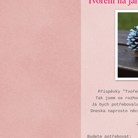
Příspěvky "Tvoř
Tak jsem se rozh
Já bych potřeboval
Dneska naprosto ně
Budete potřebovat: