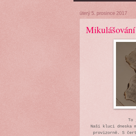
úterý 5. prosince 2017
Mikulášování
To 
Naši kluci dneska 
provizorně. S čer