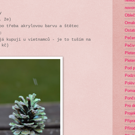
newb
novor
y
Obleč
, že)
Omal
bo třeba akrylovou barvu a štětec
Ostat
c
Peče
já kupuji u vietnamců - je to tuším na
Pečiv
 kč)
Plete
Plete
Pod p
Podz
Polév
Poma
Ponč
Pro dě
Proje
Přípr
Příro