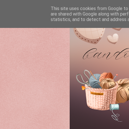
This site uses cookies from Google to d
are shared with Google along with perf
statistics, and to detect and address 