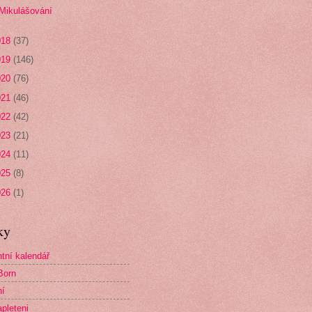
Mikulášování
018
(37)
019
(146)
020
(76)
021
(46)
022
(42)
023
(21)
024
(11)
025
(8)
026
(1)
ky
tní kalendář
Born
ní
pleteni