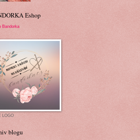
NDORKA Eshop
p Bandorka
É LOGO
hiv blogu