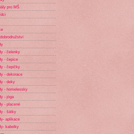
iály pro MŠ
dci
ce
dobrodružství
dy
y - čelenky
y - čepice
y - čepičky
y - dekorace
y - deky
y - homelessky
y - jóga
y - placené
y - šátky
y- aplikace
y- kabelky