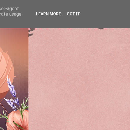
user-agent
erate usage
LEARN MORE
GOT IT