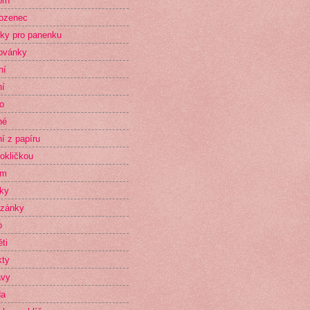
orn
ozenec
ky pro panenku
ovánky
ní
ní
o
né
ní z papíru
okličkou
im
ky
zánky
o
ti
kty
avy
da