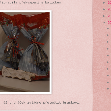
►
2
řipravila překvapení s balíčkem.
►
2
►
2
▼
2
 náš druháček zvládne přeluštit bráškovi.