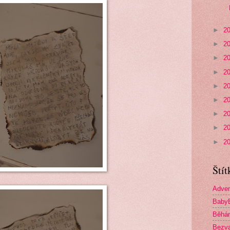
►
2
►
2
►
2
►
2
►
2
►
2
►
2
►
2
►
2
Štít
Adven
Baby
Běhá
Bezva