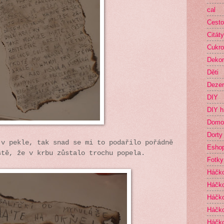
cal
Cesto
Citáty
Cukro
Deko
Děti
Dezer
DIY
DIY h
Domo
Dorty
 v pekle, tak snad se mi to podařilo pořádně
Esho
ště, že v krbu zůstalo trochu popela.
Fotky
Háčk
Háčko
Háčk
Háčko
Háčko