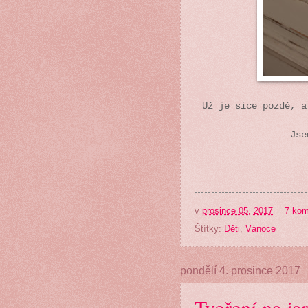
Už je sice pozdě, 
Jse
v
prosince 05, 2017
7 kom
Štítky:
Děti
,
Vánoce
pondělí 4. prosince 2017
Tvoření na j