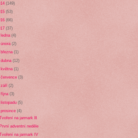
014
(149)
015
(53)
016
(66)
017
(37)
►
ledna
(4)
►
února
(2)
►
března
(1)
►
dubna
(12)
►
května
(1)
►
července
(3)
►
září
(2)
►
října
(3)
►
listopadu
(5)
▼
prosince
(4)
Tvoření na jarmark lll
První adventní neděle
Tvoření na jarmark IV