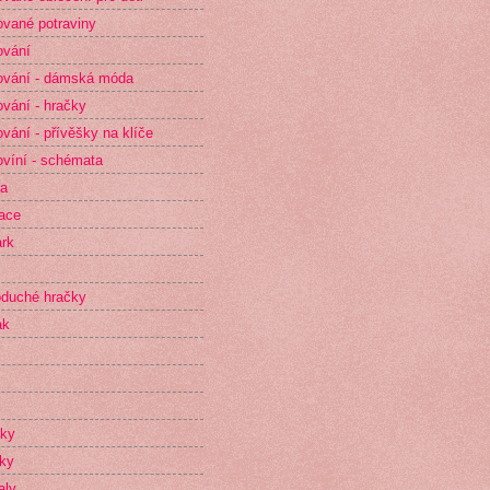
vané potraviny
ování
vání - dámská móda
vání - hračky
vání - přívěšky na klíče
víní - schémata
ta
race
rk
duché hračky
ak
íky
ky
aly