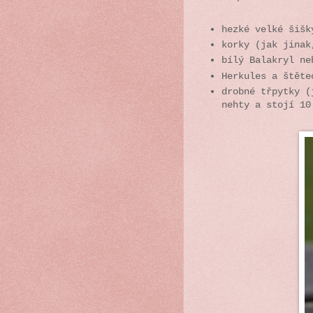
hezké velké šišk
korky (jak jinak
bílý Balakryl ne
Herkules a štěte
drobné třpytky (
nehty a stojí 10