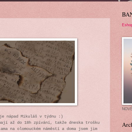
BA
Esho
NOV
je nápad Mikuláš v týdnu :)
mají až do 18h zpívání, takže dneska trošku
Arc
tama na olomouckém náměstí a doma jsem jim