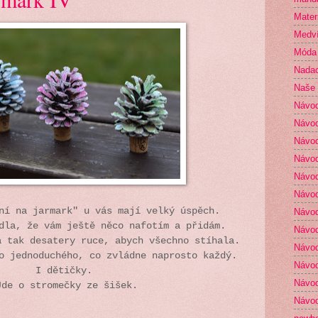
Mater
Medví
Móda
Nada
Naše 
Návo
Návod
Návod
Návod
Návod
Návod
ení na jarmark" u vás mají velký úspěch.
Návod
odla, že vám ještě něco nafotím a přidám.
Návod
a tak desatery ruce, abych všechno stíhala.
Návod
co jednoduchého, co zvládne naprosto každý.
Návod
I dětičky.
Návod
Jde o stromečky ze šišek.
Návod