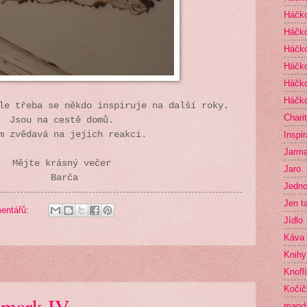
Háčko
Háčk
Háčko
Háčko
Háčko
Háčko
ale třeba se někdo inspiruje na další roky.
Chari
Jsou na cestě domů.
Inspi
m zvědavá na jejich reakci.
Jarma
Mějte krásný večer
Jaro
Barča
Jedno
Jen t
entářů:
Jídlo
Káva
Knihy
Knofl
Kočič
armark IV
mand