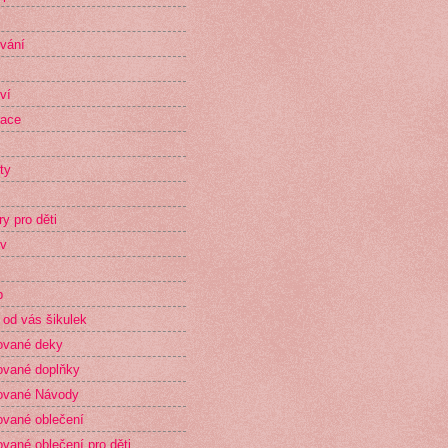
vání
ví
race
ty
ry pro děti
v
p
 od vás šikulek
ované deky
vané doplňky
ované Návody
vané oblečení
vané oblečení pro děti