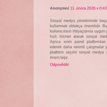
Anonymní
11. února 2026 v 0:43
Sosyal medya yönetiminde başarı
kullanmak oldukça önemlidir. 
kullanıcıların ihtiyaçlarına uygun
hızlı hizmet alarak sosyal medya 
Ayrıca smm panel platformlar
ederek daha verimli çalışmalar y
platform seçimi sosyal medya st
önem taşır.
Odpovědět