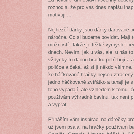
rozhodla, že pro vás dnes napíšu inspi
motivuji ...
Nejhezčí dárky jsou dárky darované od
náročné. Co si budeme povídat. Mají t
možností. Takže je těžké vymyslet něco
dnech. Nevím, jak u vás, ale u nás to
vždycky tu danou hračku potřebují a až
poličce a čeká, až si jí někdo všimne.
že háčkované hračky nejsou ztracený 
jedno háčkované zvířátko a tahají je s
toho vypadají, ale vzhledem k tomu, 
používám výhradně bavlnu, tak není p
a vyprat.
Přináším vám inspiraci na dárečky pro
už jsem psala, na hračky používám bav