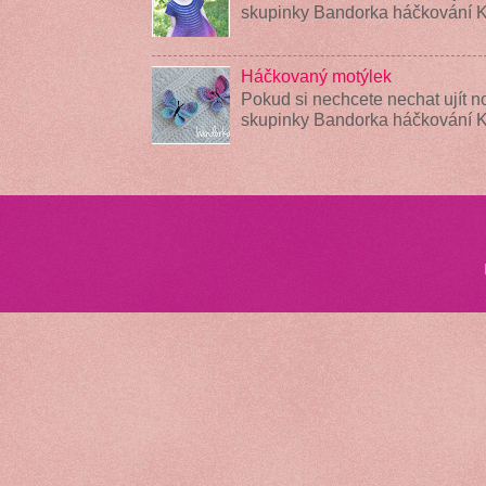
skupinky Bandorka háčkování K
Háčkovaný motýlek
Pokud si nechcete nechat ujít n
skupinky Bandorka háčkování 