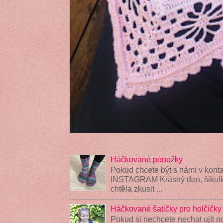
Háčkované ponožky
Pokud chcete být s námi v konta
INSTAGRAM Krásný den, šikulky
chtěla zkusit ...
Háčkované šatičky pro holčičky
Pokud si nechcete nechat ujít n