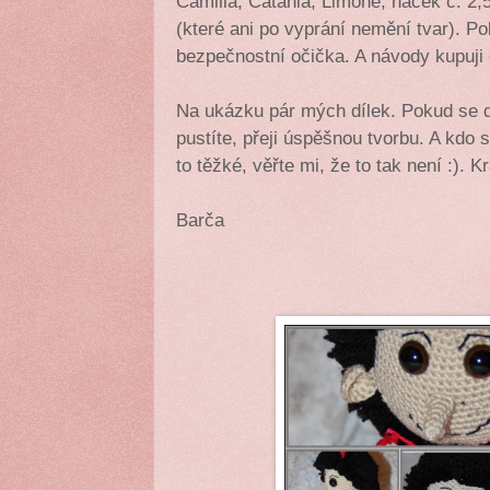
Camilla, Catania, Limone, háček č. 2,
(které ani po vyprání nemění tvar). P
bezpečnostní očička. A návody kupuj
Na ukázku pár mých dílek. Pokud se 
pustíte, přeji úspěšnou tvorbu. A kdo s
to těžké, věřte mi, že to tak není :). 
Barča