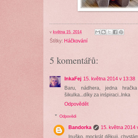
v
května 15, 2014
Štítky:
Háčkování
5 komentářů:
InkaFej
15. května 2014 v 13:38
Baru, nádhera, jedna hračka
šikulka...díky za inśpiraci..Inka
Odpovědět
Odpovědi
Bandorka
15. května 2014 
Inuško, mockrát děkuji, chystám