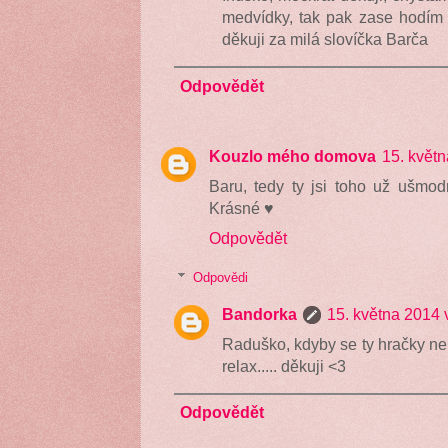
medvídky, tak pak zase hodím 
děkuji za milá slovíčka Barča
Odpovědět
Kouzlo mého domova
15. květ
Baru, tedy ty jsi toho už ušmo
Krásné ♥
Odpovědět
Odpovědi
Bandorka
15. května 2014 
Raduško, kdyby se ty hračky nem
relax..... děkuji <3
Odpovědět