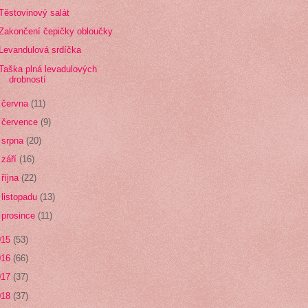
Těstovinový salát
Zakončení čepičky obloučky
Levandulová srdíčka
Taška plná levadulových
drobností
►
června
(11)
►
července
(9)
►
srpna
(20)
►
září
(16)
►
října
(22)
►
listopadu
(13)
►
prosince
(11)
015
(53)
016
(66)
017
(37)
018
(37)