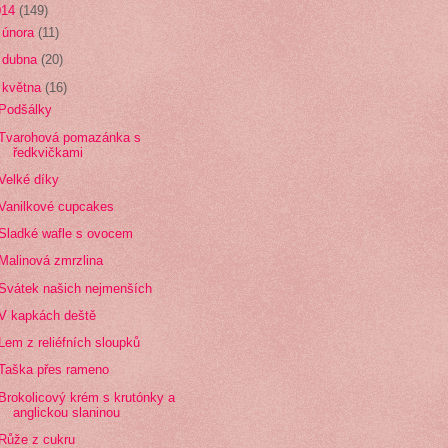
014
(149)
►
února
(11)
►
dubna
(20)
▼
května
(16)
Podšálky
Tvarohová pomazánka s
ředkvičkami
Velké díky
Vanilkové cupcakes
Sladké wafle s ovocem
Malinová zmrzlina
Svátek našich nejmenších
V kapkách deště
Lem z reliéfních sloupků
Taška přes rameno
Brokolicový krém s krutónky a
anglickou slaninou
Růže z cukru