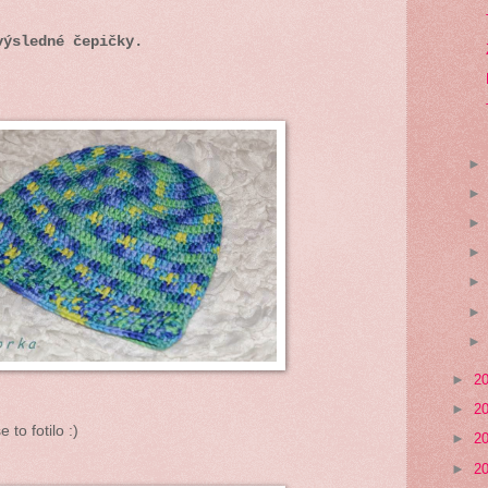
výsledné čepičky.
►
2
►
2
 to fotilo :)
►
2
►
2