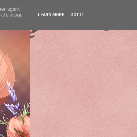
user-agent
erate usage
LEARN MORE
GOT IT