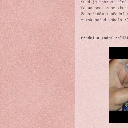
Snad je srozumitelné
Pokud ano, zase zkus
že střídám 1 přední 
A tak pořád dokola :
Přední a zadní relié