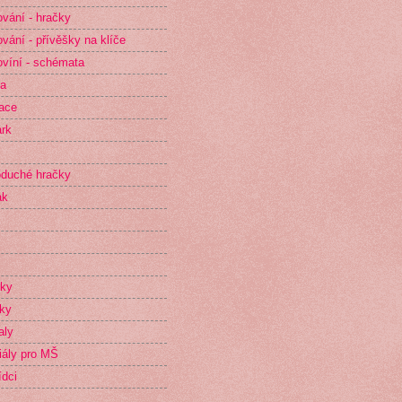
vání - hračky
vání - přívěšky na klíče
víní - schémata
ta
race
rk
duché hračky
ak
íky
ky
aly
iály pro MŠ
dci