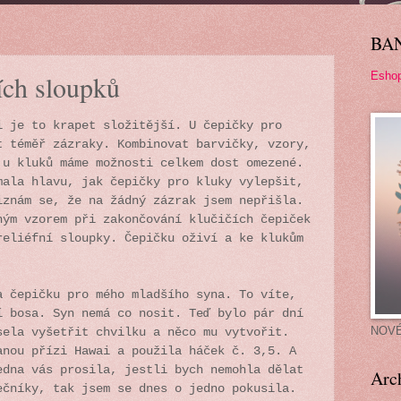
BA
Esho
ích sloupků
i je to krapet složitější. U čepičky pro
t téměř zázraky. Kombinovat barvičky, vzory,
 u kluků máme možnosti celkem dost omezené.
mala hlavu, jak čepičky pro kluky vylepšit,
iznám se, že na žádný zázrak jsem nepřišla.
ným vzorem při zakončování klučičích čepiček
reliéfní sloupky. Čepičku oživí a ke klukům
.
a čepičku pro mého mladšího syna. To víte,
í bosa. Syn nemá co nosit. Teď bylo pár dní
NOV
sela vyšetřit chvilku a něco mu vytvořit.
anou přízi Hawai a použila háček č. 3,5. A
edna vás prosila, jestli bych nemohla dělat
Arc
ečníky, tak jsem se dnes o jedno pokusila.