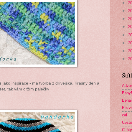
►
2
►
2
►
2
►
2
►
2
►
2
►
2
►
2
Štít
s jako inspirace - má tvorba z dřívějška. Krásný den a
Adven
šet, tak vám držím palečky
Baby
Běhá
Bezva
cal
Cesto
Citáty