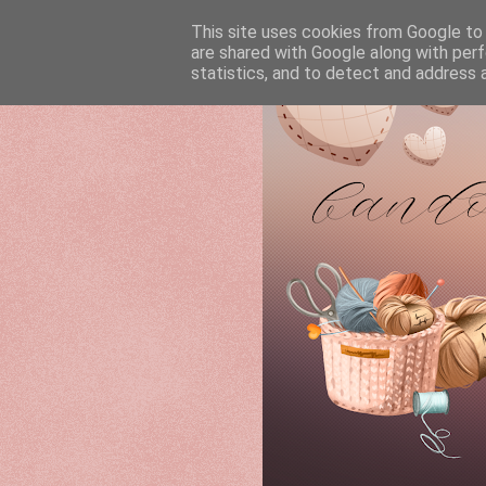
This site uses cookies from Google to d
are shared with Google along with perf
statistics, and to detect and address 