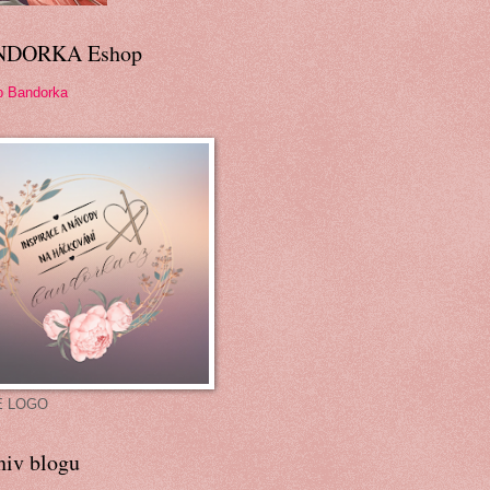
NDORKA Eshop
p Bandorka
É LOGO
hiv blogu