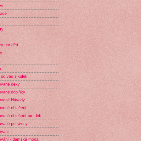
ví
race
ty
ry pro děti
v
p
 od vás šikulek
ované deky
vané doplňky
ované Návody
vané oblečení
vané oblečení pro děti
vané potraviny
ování
vání - dámská móda