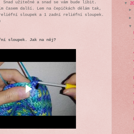
. Snad užitečné a snad se vám bude líbit.
▼
2
ím časem další. Lem na čepičkách dělám tak,
reliéfní sloupek a 1 zadní reliéfní sloupek.
)
fní sloupek. Jak na něj?