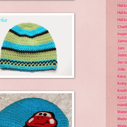
Háčko
Háčko
Háčko
Chari
Inspi
Jarma
Jaro
Jedno
Jen t
Jídlo
Káva
Knihy
Knofl
Kočič
mand
Mater
Medví
Móda