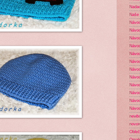
Nada
Naše 
Návo
Návod
Návod
Návod
Návod
Návod
Návod
Návod
Návod
Návod
Návod
Návod
newb
novor
Obleč
Omal