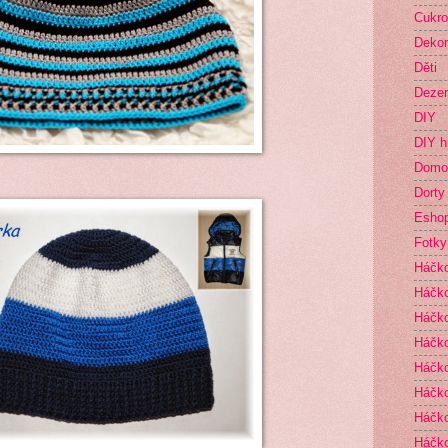
Cukro
Deko
Děti
Dezer
DIY
DIY h
Domo
Dorty
Esho
Fotky
Háčk
Háčko
Háčk
Háčko
Háčko
Háčko
Háčk
Háčko