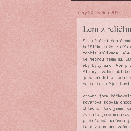
úterý 20. května 2014
Lem z reliéfn
S klučičími čepičkam
holčičku můžete děla
zdobit aplikace. Ale
Ne jednou jsem si lá
aby byly šik. Ale př
Ale mým velmi oblíbe
jsou přední a zadní 
se to tak nějak hodí
Zrovna jsem háčkoval
kovářova kobyla chod
chladno, tak jsem mu
Zvolila jsem melírov
protože mě nedávno j
také videa pro začát