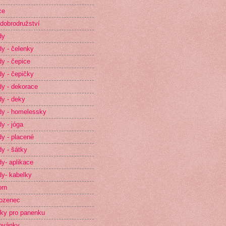
ce
dobrodružství
dy
y - čelenky
y - čepice
y - čepičky
y - dekorace
y - deky
y - homelessky
y - jóga
y - placené
y - šátky
y- aplikace
y- kabelky
orn
ozenec
ky pro panenku
ovánky