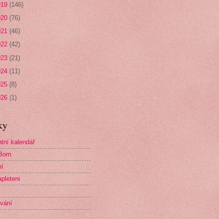
019
(146)
020
(76)
021
(46)
022
(42)
023
(21)
024
(11)
025
(8)
026
(1)
ky
tní kalendář
Born
ní
pleteni
vání