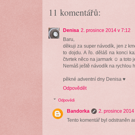
11 komentářů:
Denisa
2. prosince 2014 v 7:12
Baru,
děkuji za super návodík, jen z k
to dojdu. A řo. děláš na konci ka
čtvrtek něco na jarmark ☺ a toto 
Nemáš ještě návodík na rychlou 
pěkné adventní dny Denisa ♥
Odpovědět
Odpovědi
Bandorka
2. prosince 2014
Tento komentář byl odstraněn a