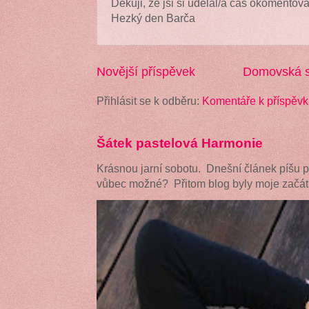
Děkuji, že jsi si udělal/a čas okomentova
Hezký den Barča
Novější příspěvek
Domovská s
Přihlásit se k odběru:
Komentáře k příspěvk
Šátek pastelová Harmonie
Krásnou jarní sobotu. Dnešní článek píšu 
vůbec možné? Přitom blog byly moje začátk