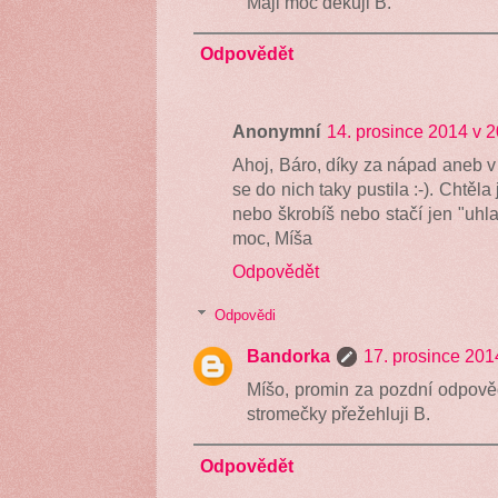
Máji moc děkuji B.
Odpovědět
Anonymní
14. prosince 2014 v 2
Ahoj, Báro, díky za nápad aneb v
se do nich taky pustila :-). Chtěla
nebo škrobíš nebo stačí jen "uhla
moc, Míša
Odpovědět
Odpovědi
Bandorka
17. prosince 201
Míšo, promin za pozdní odpověď
stromečky přežehluji B.
Odpovědět