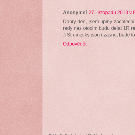
Anonymní
27. listopadu 2018 v 
Dobry den, jsem uplny zacatecni
rady nez otocim budu delat 1R r
:) Stromecky jsou uzasne, bude to
Odpovědět