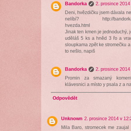
Bandorka
2. prosince 2014
Deni, hvězdičku jsem dávala nedá
nelíbí? http://bandorka.bl
hvezda.html
Jinak ten kmen je jednoduchý, je
uděláš 5 ks a hněd 3 řo a vra
sloupkama zpět ke stromečku a 
to nešlo, napiš
Bandorka
2. prosince 2014
Promin za smazaný koment
klávesnici a místo y psala z a 
Odpovědět
Unknown
2. prosince 2014 v 12:
Mila Baro, stromecek me zaujal 