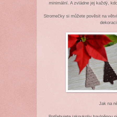
minimální. A zvládne jej každý, kd
Stromečky si můžete pověsit na větvi
dekorac
Jak na n
Potřebujete jakoukoliv bavlněnou př