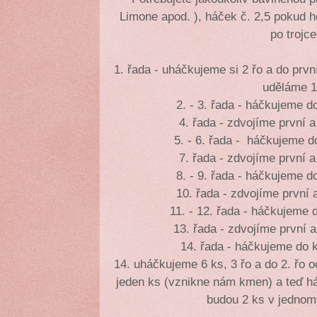
Limone apod. ), háček č. 2,5 pokud h
po trojc
1. řada - uháčkujeme si 2 řo a do prv
uděláme 1
2. - 3. řada - háčkujeme d
4. řada - zdvojíme první a
5. - 6. řada - háčkujeme d
7. řada - zdvojíme první a
8. - 9. řada - háčkujeme d
10. řada - zdvojíme první 
11. - 12. řada - háčkujeme 
13. řada - zdvojíme první a
14. řada - háčkujeme do 
14. uháčkujeme 6 ks, 3 řo a do 2. řo 
jeden ks (vznikne nám kmen) a teď há
budou 2 ks v jednomy