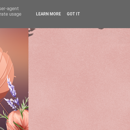
user-agent
erate usage
LEARN MORE
GOT IT