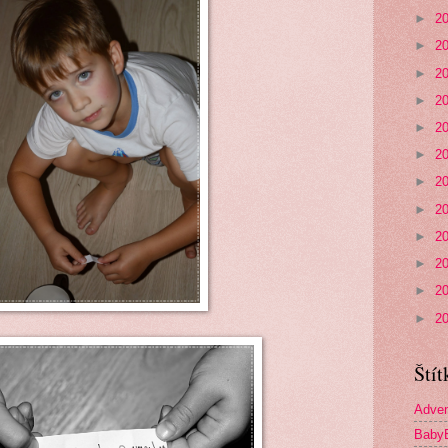
►
2
►
2
►
2
►
2
►
2
►
2
►
2
►
2
►
2
►
2
►
2
►
2
Štít
Adven
Baby