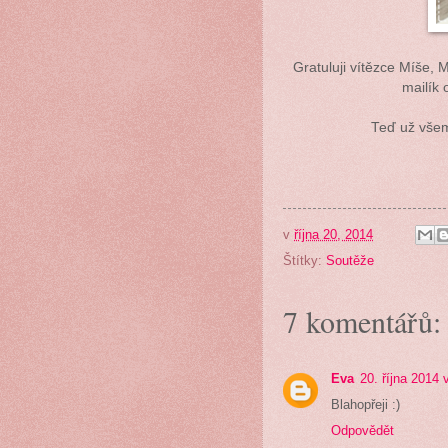
Gratuluji vítězce Míše,
mailík 
Teď už všem
v
října 20, 2014
Štítky:
Soutěže
7 komentářů:
Eva
20. října 2014 
Blahopřeji :)
Odpovědět