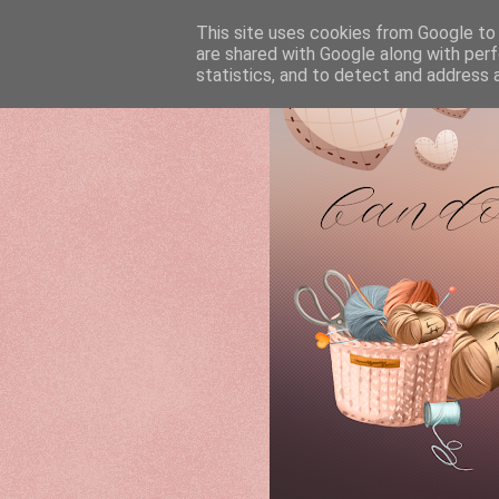
This site uses cookies from Google to d
are shared with Google along with perf
statistics, and to detect and address 