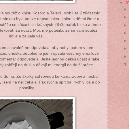
▼
2
la soutěž o knihu Kosprd a Telecí. Mohli se jí zůčastnic
odmínkou bylo pouze napsat jakou knihu s dětmi čtete a
 Soutěže se zůčastnilo krásných 28 čtenářek bloku a tímto
děkovat. za účast. Moc mě potěšilo, že se vám soutěž
líbila a zaujala vás.
sem schválně neodpovídala, aby nebyl potom v tom
haos, dneska odpoledne jsem opsala všechny emailové
komentář odpověděla. Ještě jednou děkuji účast a také
dy zahřejí na duši a dávají mi energii do další práce.
tko doma. Ze školky šel rovnou ke kamarádovi a nechal
 jsem na něj čekala. Pak rychlá sprcha, rychlý los a do
postýlky.