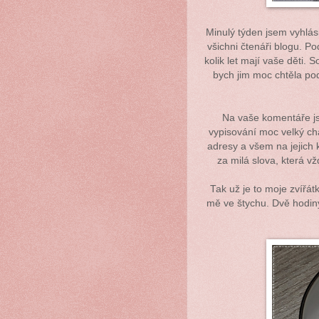
Minulý týden jsem vyhlási
všichni čtenáři blogu. P
kolik let mají vaše děti.
bych jim moc chtěla po
Na vaše komentáře j
vypisování moc velký c
adresy a všem na jejich 
za milá slova, která vž
Tak už je to moje zvířá
mě ve štychu. Dvě hodiny