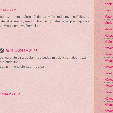
Kočič
mand
 2014 v 21:21
Mater
 soutez...jsem máma tří detí a mám ted práve nefalšovou
díte dostane vysnenou hracku :)....dekuji a preji spousy
Medví
ša...Mishahumlova@email.cz
Móda
Nada
Naše 
Návo
20. října 2014 v 21:28
Návod
 jednou gratuluji a doufam, ze budou mit deticky radost a ze
Návod
a bude libit :)
a prani mnoha ctenaru :) Barca
Návod
Návod
Návod
Návod
Návod
a 2014 v 21:22
Návod
Návod
Návod