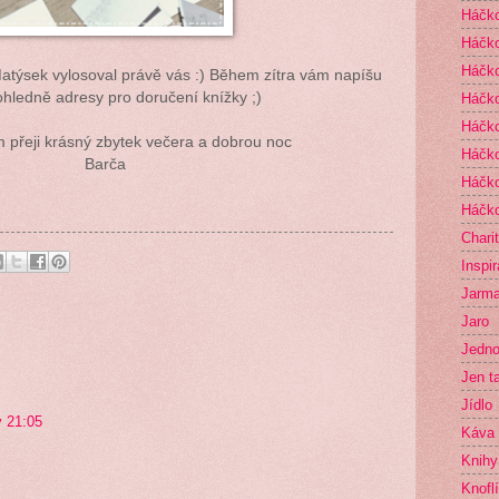
Háčko
Háčko
Háčko
 Matýsek vylosoval právě vás :) Během zítra vám napíšu
ohledně adresy pro doručení knížky ;)
Háčk
Háčko
 přeji krásný zbytek večera a dobrou noc
Háčko
Barča
Háčko
Háčko
Chari
Inspi
Jarma
Jaro
Jedno
Jen t
Jídlo
v 21:05
Káva
Knihy
Knofl