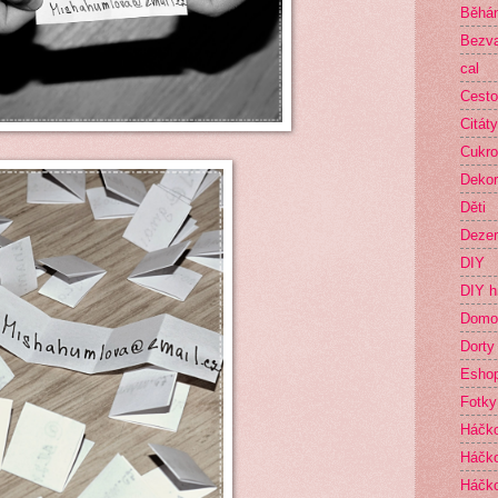
Běhá
Bezva
cal
Cesto
Citáty
Cukro
Deko
Děti
Dezer
DIY
DIY h
Domo
Dorty
Esho
Fotky
Háčk
Háčko
Háčk