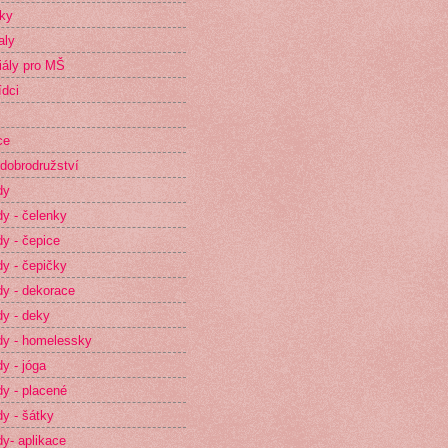
ky
aly
iály pro MŠ
dci
ce
dobrodružství
dy
y - čelenky
y - čepice
y - čepičky
y - dekorace
y - deky
y - homelessky
y - jóga
y - placené
y - šátky
y- aplikace