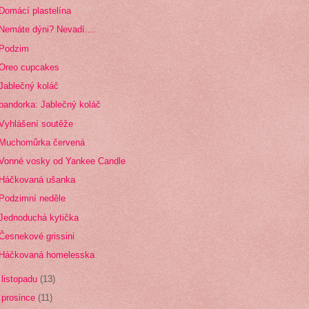
Domácí plastelína
Nemáte dýni? Nevadí....
Podzim
Oreo cupcakes
Jablečný koláč
bandorka: Jablečný koláč
Vyhlášení soutěže
Muchomůrka červená
Vonné vosky od Yankee Candle
Háčkovaná ušanka
Podzimní neděle
Jednoduchá kytička
Česnekové grissini
Háčkovaná homelesska
►
listopadu
(13)
►
prosince
(11)