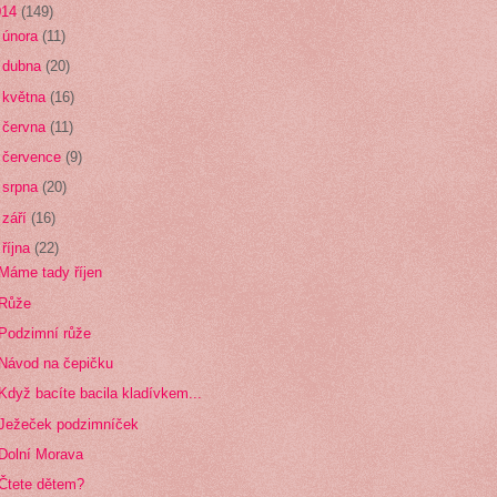
014
(149)
►
února
(11)
►
dubna
(20)
►
května
(16)
►
června
(11)
►
července
(9)
►
srpna
(20)
►
září
(16)
▼
října
(22)
Máme tady říjen
Růže
Podzimní růže
Návod na čepičku
Když bacíte bacila kladívkem...
Ježeček podzimníček
Dolní Morava
Čtete dětem?