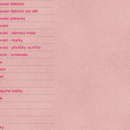
vané oblečení
vané oblečení pro děti
vané potraviny
ování
vání - dámská móda
vání - hračky
vání - přívěšky na klíče
víní - schémata
ta
race
rk
duché hračky
ak
íky