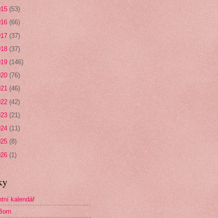
015
(53)
016
(66)
017
(37)
018
(37)
019
(146)
020
(76)
021
(46)
022
(42)
023
(21)
024
(11)
025
(8)
026
(1)
ky
tní kalendář
Born