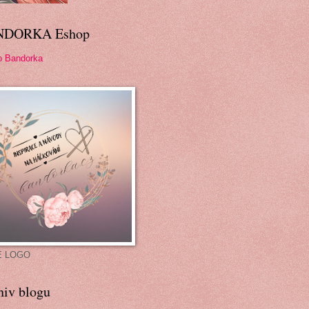
NDORKA Eshop
p Bandorka
É LOGO
hiv blogu