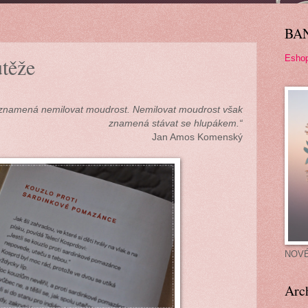
BA
Esho
utěže
 znamená nemilovat moudrost. Nemilovat moudrost však
znamená stávat se hlupákem.“
Jan Amos Komenský
NOV
Arc