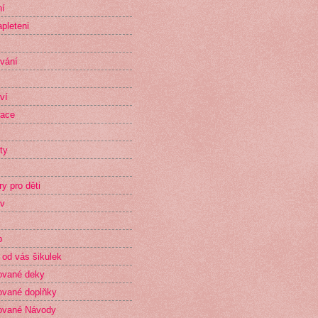
ní
pleteni
vání
ví
race
ty
ry pro děti
v
p
 od vás šikulek
ované deky
vané doplňky
ované Návody