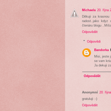
Michaela
20. října
Děkuji za krasnou
radost..jako kdyz 
čtenáru blogu ..Mí
Odpovědět
Odpovědi
Bandorka
Misi, jeste
se vam knizk
Ja dekuji z
Odpovědět
Anonymní
20. říjn
gratuluji :-)
Odpovědět