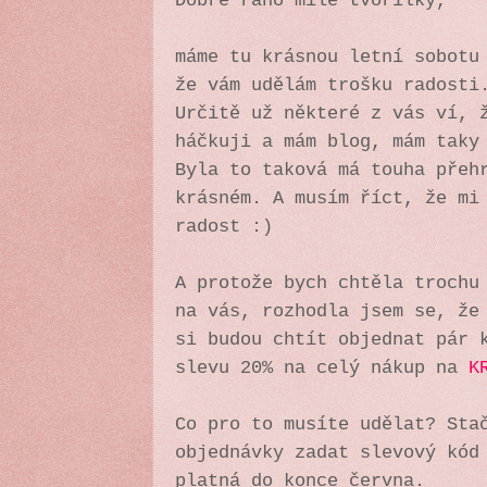
Dobré ráno milé tvořilky,
máme tu krásnou letní sobotu
že vám udělám trošku radosti
Určitě už některé z vás ví, 
háčkuji a mám blog, mám taky
Byla to taková má touha přeh
krásném. A musím říct, že mi
radost :)
A protože bych chtěla trochu
na vás, rozhodla jsem se, že
si budou chtít objednat pár 
slevu 20% na celý nákup na
K
Co pro to musíte udělat? Sta
objednávky zadat slevový kód
platná do konce června.