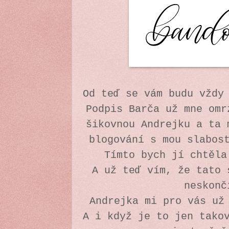
Od teď se vám budu vždy
Podpis Barča už mne omr
šikovnou Andrejku a ta 
blogování s mou slabos
Tímto bych jí chtěl
A už teď vím, že tato 
neskon
Andrejka mi pro vás už
A i když je to jen tako