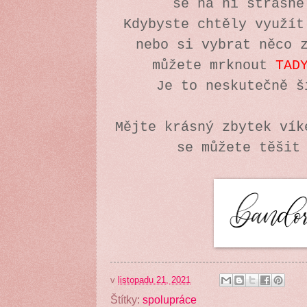
se na ni strašn
Kdybyste chtěly využít
nebo si vybrat něco 
můžete mrknout
TAD
Je to neskutečně š
Mějte krásný zbytek vík
se můžete těšit
v
listopadu 21, 2021
Štítky:
spolupráce