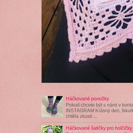
Háčkované ponožky
Pokud chcete být s námi v konta
INSTAGRAM Krásný den, šikulky
chtěla zkusit ...
Háčkované šatičky pro holčičky