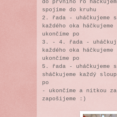
do prvního řo háčkujem
spojíme do kruhu
2. řada - uháčkujeme s
každého oka háčkujeme 
ukončíme po
3. - 4. řada - uháčkuj
každého oka háčkujeme 
ukončíme po
5. řada - uháčkujeme s
sháčkujeme každý sloup
po
- ukončíme a nitkou za
zapošijeme :)