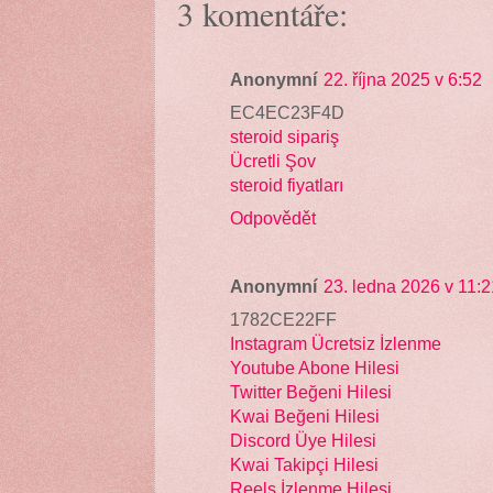
3 komentáře:
Anonymní
22. října 2025 v 6:52
EC4EC23F4D
steroid sipariş
Ücretli Şov
steroid fiyatları
Odpovědět
Anonymní
23. ledna 2026 v 11:2
1782CE22FF
Instagram Ücretsiz İzlenme
Youtube Abone Hilesi
Twitter Beğeni Hilesi
Kwai Beğeni Hilesi
Discord Üye Hilesi
Kwai Takipçi Hilesi
Reels İzlenme Hilesi