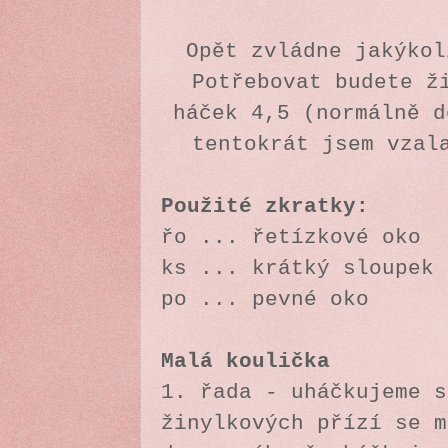
Opět zvládne jakýkol
Potřebovat budete ž
háček 4,5 (normálně d
tentokrát jsem vzal
Použité zkratky:
řo ... řetízkové oko
ks ... krátký sloupek
po ... pevné oko
Malá koulička
1. řada - uháčkujeme s
žinylkových přízí se m