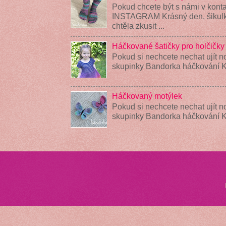
Pokud chcete být s námi v konta
INSTAGRAM Krásný den, šikulky
chtěla zkusit ...
Háčkované šatičky pro holčičky
Pokud si nechcete nechat ujít n
skupinky Bandorka háčkování K
Háčkovaný motýlek
Pokud si nechcete nechat ujít n
skupinky Bandorka háčkování 