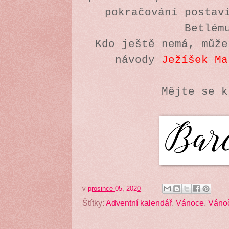
pokračování postav
Betlé
Kdo ještě nemá, může
návody
Ježíšek
Ma
Mějte se 
v
prosince 05, 2020
Štítky:
Adventní kalendář
,
Vánoce
,
Váno