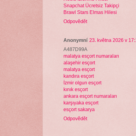
Snapchat Ücretsiz Takipçi
Brawl Stars Elmas Hilesi
Odpovědět
Anonymní
23. května 2026 v 17:
A487D99A
malatya esçort numaraları
alaşehir esçort
malatya esçort
kandıra esçort
İzmir olgun esçort
kınık esçort
ankara esçort numaraları
karşıyaka esçort
esçort sakarya
Odpovědět