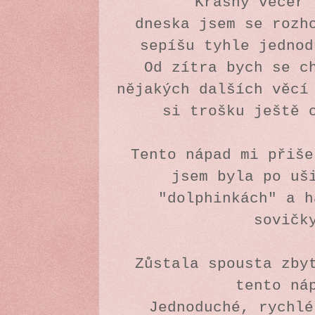
Krásný večer
dneska jsem se rozh
sepíšu tyhle jedno
Od zítra bych se c
nějakých dalších věcí
si trošku ještě 
Tento nápad mi přiše
jsem byla po uš
"dolphinkách" a h
sovič
Zůstala spousta zby
tento n
Jednoduché, rychl