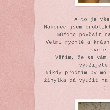
A to je vše
Nakonec jsem problík
můžeme pověsit n
Velmi rychlé a krásn
světě 
Věřím, že se vám 
využijete
Nikdy předtím by mě 
žinylka dá využít na
:)