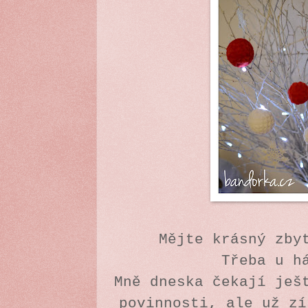
Mějte krásný zby
Třeba u h
Mně dneska čekají ješ
povinnosti, ale už zí