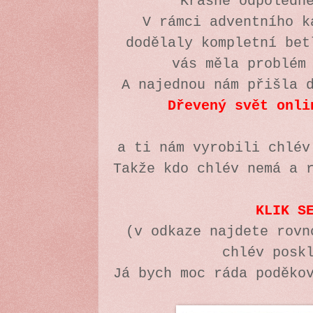
Krásné odpoledn
V rámci adventního k
dodělaly kompletní bet
vás měla problém
A najednou nám přišla 
Dřevený svět onli
a ti nám vyrobili chlé
Takže kdo chlév nemá a 
KLIK S
(v odkaze najdete rovn
chlév posk
Já bych moc ráda poděko