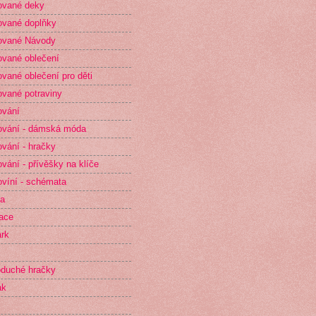
ované deky
vané doplňky
ované Návody
vané oblečení
vané oblečení pro děti
vané potraviny
ování
vání - dámská móda
vání - hračky
vání - přívěšky na klíče
víní - schémata
ta
race
rk
duché hračky
ak