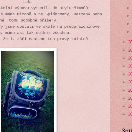
tak,
školní výbavu vytunili do stylu Mimoňů.
že máme Mimoně a ne Spidermany, Batmany nebo
né, tomu podobné příšery.
rý jsme dostali ve škole na předprázdninové
e, máme asi tak celkem všechno.
, že 1. září nastane ten pravý kolotoč.
►
2
►
2
►
2
►
2
►
2
►
2
►
2
►
2
►
2
►
2
Štít