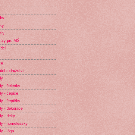
íky
ky
aly
iály pro MŠ
dci
ce
dobrodružství
dy
y - čelenky
y - čepice
y - čepičky
y - dekorace
y - deky
y - homelessky
y - jóga