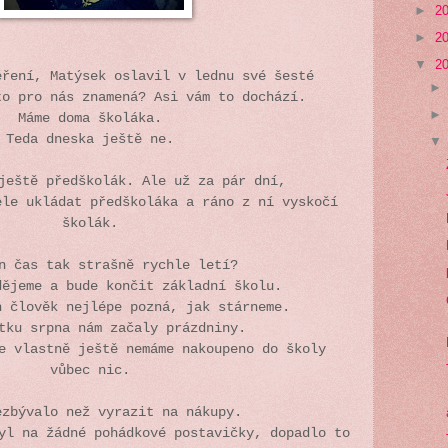
►
2
►
2
▼
2
ěření, Matýsek oslavil v lednu své šesté
to pro nás znamená? Asi vám to dochází.
Máme doma školáka.
Teda dneska ještě ne.
 ještě předškolák. Ale už za pár dní,
ele ukládat předškoláka a ráno z ní vyskočí
školák.
n čas tak strašně rychle letí?
dějeme a bude končit základní školu.
h člověk nejlépe pozná, jak stárneme.
tku srpna nám začaly prázdniny.
e vlastně ještě nemáme nakoupeno do školy
vůbec nic.
ezbývalo než vyrazit na nákupy.
yl na žádné pohádkové postavičky, dopadlo to