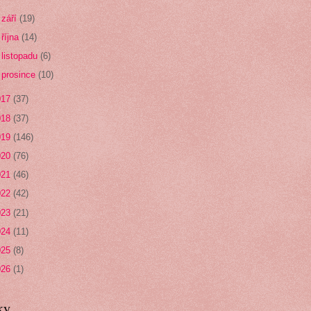
►
září
(19)
►
října
(14)
►
listopadu
(6)
►
prosince
(10)
017
(37)
018
(37)
019
(146)
020
(76)
021
(46)
022
(42)
023
(21)
024
(11)
025
(8)
026
(1)
ky