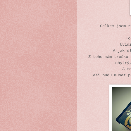
Celkem jsem z
To
Uvid
A jak d
Z toho mám trošku 
chytrý
A t
Asi budu muset p