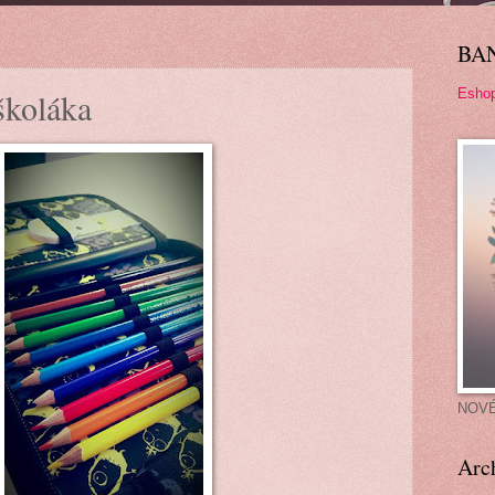
BA
Esho
koláka
NOV
Arc