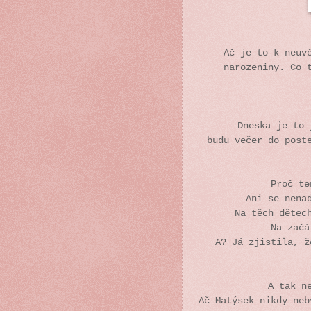
Ač je to k neuv
narozeniny. Co 
Dneska je to
budu večer do post
Proč te
Ani se nena
Na těch dětec
Na začá
A? Já zjistila, ž
A tak n
Ač Matýsek nikdy neb