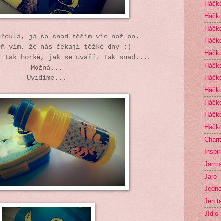
Háčk
Háčko
Háčk
 řekla, já se snad těším víc než on.
Háčko
eň vím, že nás čekají těžké dny :)
Háčko
í tak horké, jak se uvaří. Tak snad....
Háčko
Možná...
Háčk
Uvidíme...
Háčko
Háčko
Háčko
Háčko
Chari
Inspi
Jarma
Jaro
Jedno
Jen t
Jídlo