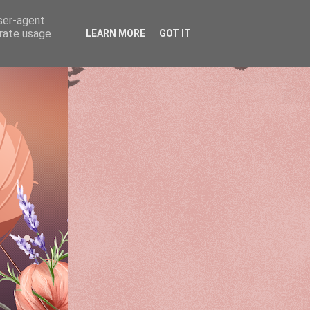
user-agent
erate usage
LEARN MORE
GOT IT