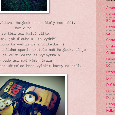
Adven
Baby
Běhá
vědavá. Matýsek se do školy moc těší.
Bezva
Což o to.
cal
 se těší asi každé dítko.
íme, jak dlouho mu to vydrží.
Cesto
louho to vydrží paní učitelka :)
Citáty
neklidné spaní, protože náš Matýsek, ač je
Cukro
, je velmi často až vychytralý.
Deko
o bude asi náš kámen úrazu.
Děti
aní učitelce hned vyložit karty na stůl.
Dezer
DIY
DIY h
Domo
Dorty
Esho
Fotky