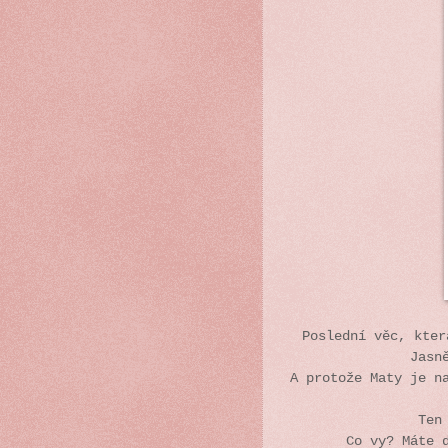
Poslední věc, kter
Jasn
A protože Maty je n
Ten
Co vy? Máte 