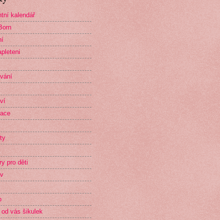
tní kalendář
Born
ní
pleteni
vání
ví
race
ty
ry pro děti
v
p
 od vás šikulek