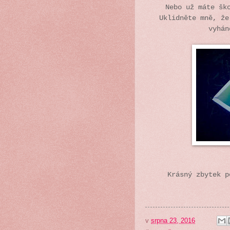
Nebo už máte šk
Uklidněte mně, že
vyhán
Krásný zbytek 
v
srpna 23, 2016