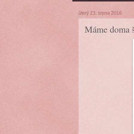
úterý 23. srpna 2016
Máme doma š