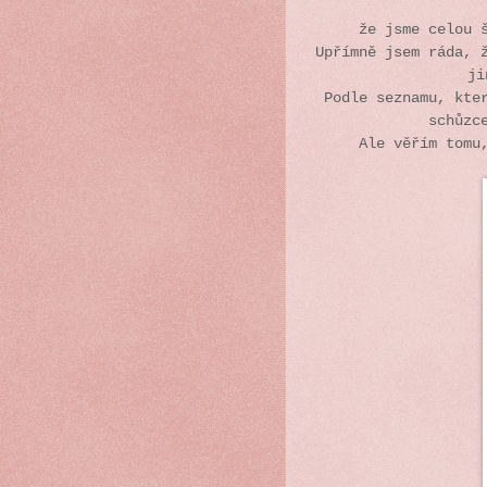
že jsme celou 
Upřímně jsem ráda, 
ji
Podle seznamu, kte
schůzc
Ale věřím tomu