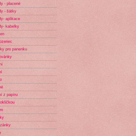
y - placené
y - šátky
y- aplikace
y- kabelky
orn
ozenec
ky pro panenku
ovánky
ní
ní
o
né
ní z papíru
okličkou
im
ky
zánky
o