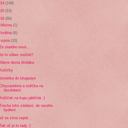
014
(149)
015
(53)
016
(66)
►
března
(1)
►
května
(6)
▼
srpna
(10)
Ze starého nové...
Je to vůbec možné?
Máme doma školáka
Košíčky
brunetka do Uruguaye
Chryzantéma a srdíčka na
dozdobení
Košíček na kupu jablíček :)
Trocha toho zdobení, do nového
bydlení
až se zima zeptá ...
Tak už je to tady :)