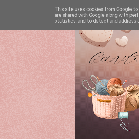
This site uses cookies from Google to d
are shared with Google along with perf
statistics, and to detect and address 