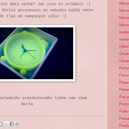
Návod
olní děti velké? Jak jste to zvládali :)
 školní povinnosti mi nebudou každý večer
Návod
ět tlak do nebeských výšin :)
Návod
Návod
newb
novor
Obleč
Omal
Ostat
Peče
Pečiv
Plete
Plete
Pod p
posledního prázdninového týdne vám všem
Barča
Podz
Polév
Poma
Ponč