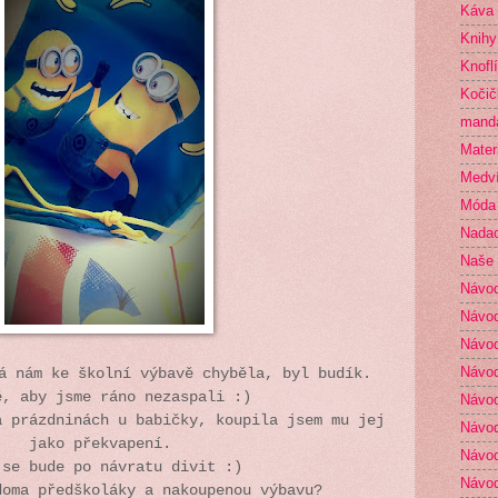
Káva
Knihy
Knofl
Kočič
mand
Mater
Medví
Móda
Nada
Naše 
Návo
Návod
Návod
Návod
á nám ke školní výbavě chyběla, byl budík.
ě, aby jsme ráno nezaspali :)
Návod
a prázdninách u babičky, koupila jsem mu jej
Návod
jako překvapení.
Návod
 se bude po návratu divit :)
Návod
doma předškoláky a nakoupenou výbavu?