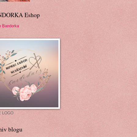
NDORKA Eshop
p Bandorka
É LOGO
hiv blogu