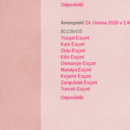
Odpovědět
Anonymní
24. června 2026 v 1:4
8D236435
Yozgat Esçort
Kars Esçort
Ordu Esçort
Kilis Esçort
Osmaniye Esçort
Malatya Esçort
Kırşehir Esçort
Zonguldak Esçort
Tunceli Esçort
Odpovědět