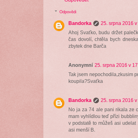
Odpovědi
Bandorka
25. srpna 2016 v
Ahoj Svaťko, budu držet palečk
čas dovolí, chtěla bych dneska
zbytek dne Barča
Anonymní
25. srpna 2016 v 17
Tak jsem nepochodila,zkusim proj
koupila?Svaťka
Bandorka
25. srpna 2016 v
No ja za 74 ale pani rikala ze o
mam vyhlídlou teď přízi bubbliny
v podstatě to můžeš asi udelat 
asi menší B.