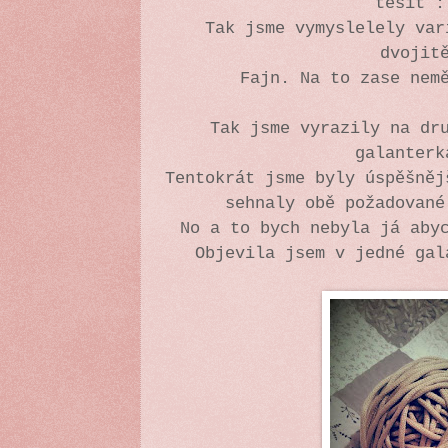
těšit :
Tak jsme vymyslelely var
dvojit
Fajn. Na to zase nem
Tak jsme vyrazily na dr
galanterk
Tentokrát jsme byly úspěšněj
sehnaly obě požadované
No a to bych nebyla já aby
Objevila jsem v jedné ga