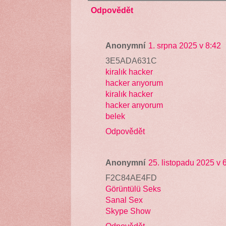
Odpovědět
Anonymní
1. srpna 2025 v 8:42
3E5ADA631C
kiralık hacker
hacker arıyorum
kiralık hacker
hacker arıyorum
belek
Odpovědět
Anonymní
25. listopadu 2025 v 
F2C84AE4FD
Görüntülü Seks
Sanal Sex
Skype Show
Odpovědět