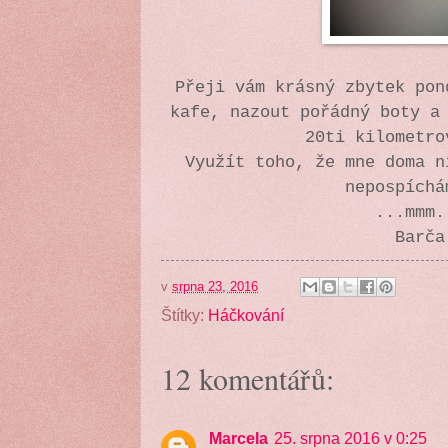
Přeji vám krásný zbytek pon
kafe, nazout pořádný boty a
20ti kilometro
Využít toho, že mne doma n
nepospíchá
...mmm.
Barča
v
srpna 23, 2016
Štítky:
Háčkování
12 komentářů:
Marcela
25. srpna 2016 v 0:25