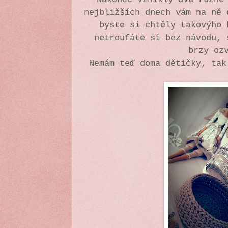
nejbližších dnech vám na ně
byste si chtěly takovýho 
netroufáte si bez návodu, 
brzy oz
Nemám teď doma dětičky, ta