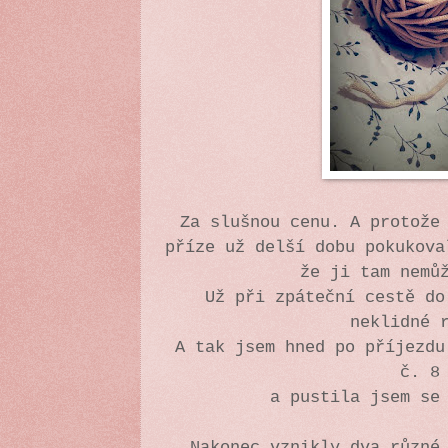
Za slušnou cenu. A protože
příze už delší dobu pokukova
že ji tam nemů
Už při zpáteční cestě do
neklidné 
A tak jsem hned po příjezdu
č. 8
a pustila jsem se
Nakonec vznikly dva různé