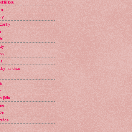
okličkou
im
ky
zánky
o
ti
kty
avy
da
sky na klíče
a
y
 jídla
aně
ěže
práce