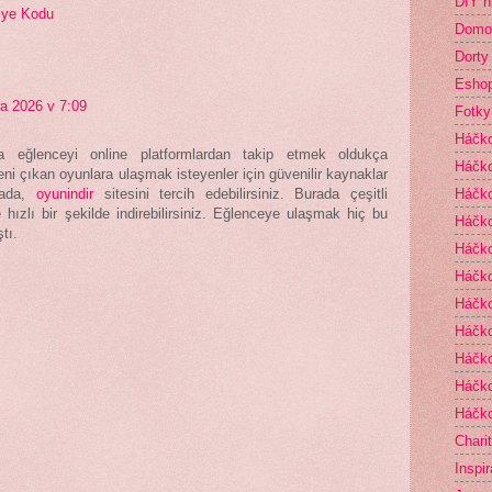
DIY h
iye Kodu
Domo
Dorty
Esho
ra 2026 v 7:09
Fotky
Háčk
 eğlenceyi online platformlardan takip etmek oldukça
Háčko
yeni çıkan oyunlara ulaşmak isteyenler için güvenilir kaynaklar
Háčk
tada,
oyunindir
sitesini tercih edebilirsiniz. Burada çeşitli
 hızlı bir şekilde indirebilirsiniz. Eğlenceye ulaşmak hiç bu
Háčko
tı.
Háčko
Háčko
Háčk
Háčko
Háčko
Háčko
Háčko
Chari
Inspi