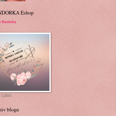
NDORKA Eshop
p Bandorka
É LOGO
hiv blogu