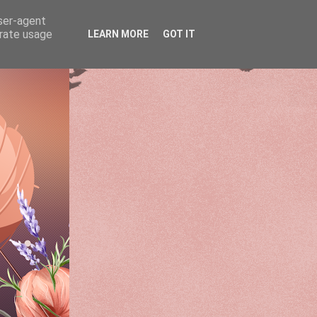
user-agent
erate usage
LEARN MORE
GOT IT