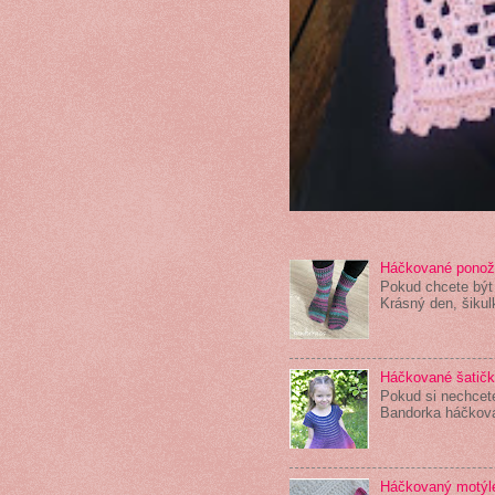
Háčkované pono
Pokud chcete být
Krásný den, šikul
Háčkované šatičk
Pokud si nechcete
Bandorka háčková
Háčkovaný motýl