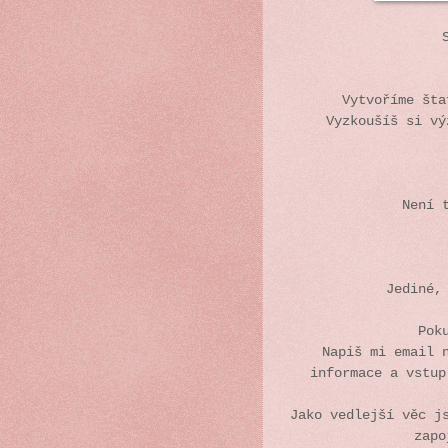
Vytvoříme št
Vyzkoušíš si vý
Není 
Jediné,
Pok
Napiš mi email 
informace a vstup
Jako vedlejší věc j
zapo