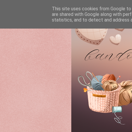
This site uses cookies from Google to d
are shared with Google along with perf
statistics, and to detect and address 