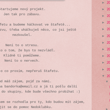
►
2
►
2
Startujeme nový projekt.
Jen tak pro zábavu.
►
2
►
2
afetu a budeme háčkovat ve štafetě...
►
2
zvu, třeba uháčkuješ něco, co jsi ještě
nezkoušel.
►
2
►
2
Není to o stresu.
►
2
to o tom, že bys to nezvládl.
Klidně ti pomůžeme.
►
2
Není to o nervech.
►
2
►
2
 o co prosím, nepřeruš štafetu.
▼
2
ud máš zájem, pojď za námi.
na bandorka@email.cz a já ti pošlu další
 do skupiny, kde bude všechno probíhat :)
sem se rozhodla pro ty, kdo budou mít zájem,
jit se do pomoc Nedoklubku.