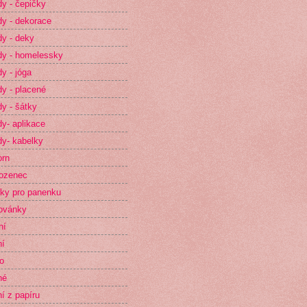
y - čepičky
y - dekorace
y - deky
y - homelessky
y - jóga
y - placené
y - šátky
y- aplikace
y- kabelky
orn
ozenec
ky pro panenku
ovánky
ní
ní
o
né
ní z papíru