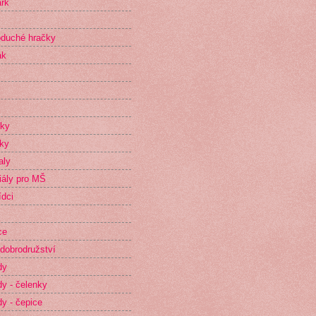
rk
duché hračky
ak
íky
ky
aly
iály pro MŠ
dci
ce
dobrodružství
dy
y - čelenky
y - čepice