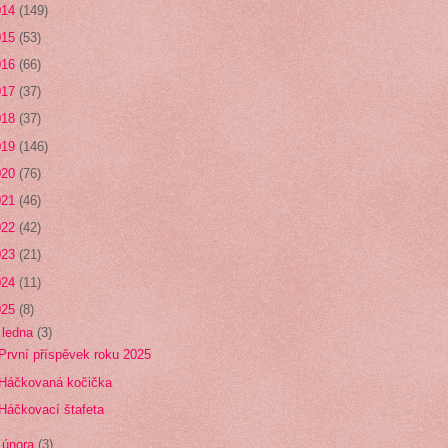
014
(149)
015
(53)
016
(66)
017
(37)
018
(37)
019
(146)
020
(76)
021
(46)
022
(42)
023
(21)
024
(11)
025
(8)
▼
ledna
(3)
První příspěvek roku 2025
Háčkovaná kočička
Háčkovací štafeta
►
února
(3)