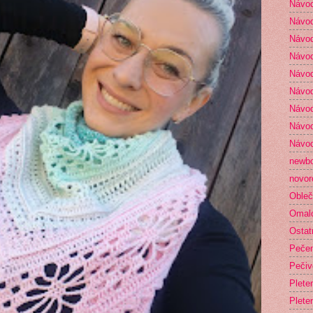
Návod
Návod
Návod
Návod
Návod
Návod
Návod
Návod
Návod
newb
novor
Obleč
Omal
Ostat
Peče
Pečiv
Plete
Plete