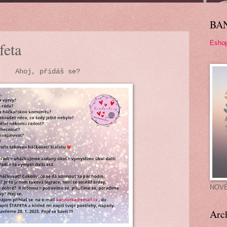
BA
Esho
feta
Ahoj, přidáš se?
NOV
Arc