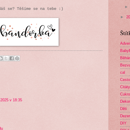
dáš se? Těšíme se na tebe :)
►
2
Štít
Adven
Baby
Běhá
Bezva
cal
Cesto
Citáty
Cukro
 2025 v 18:35
Deko
Děti
Dezer
DIY
du