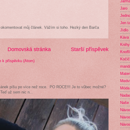
Jarma
Jaro
Jedno
Jen t
čas okomentovat můj článek. Vážím si toho. Hezký den Barča
Jídlo
Káva
Knihy
Domovská stránka
Starší příspěvek
Knofl
Kočič
 k příspěvku (Atom)
mand
Mater
Medví
článek píšu po více než roce. PO ROCE!!! Je to vůbec možné?
Móda
Teď už sem nic n...
Nada
Naše 
Návo
Návod
Návod