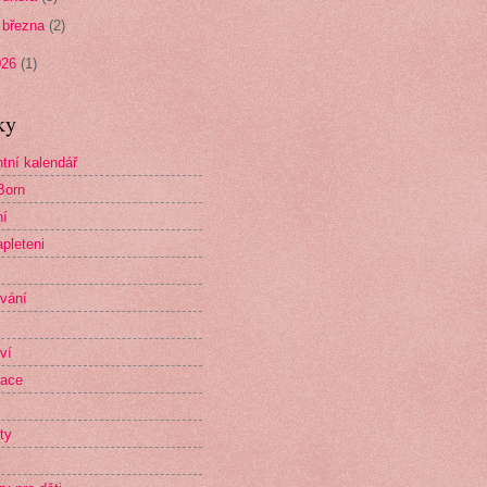
►
března
(2)
026
(1)
ky
tní kalendář
Born
ní
pleteni
vání
ví
race
ty