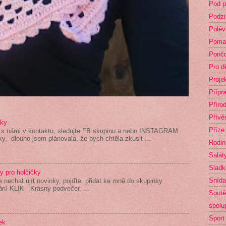
Pod p
Podz
Polév
Poma
Ponč
Pro dě
Proje
Přípr
Příro
Přívě
žky
Příze
 s námi v kontaktu, sledujte FB skupinu a nebo INSTAGRAM
ky, dlouho jsem plánovala, že bych chtěla zkusit ...
Rodin
Salát
Sladká
y pro holčičky
Sníd
 nechat ujít novinky, pojďte přidat ke mně do skupinky
ní KLIK Krásný podvečer, ...
Sout
spolu
Sport
ek