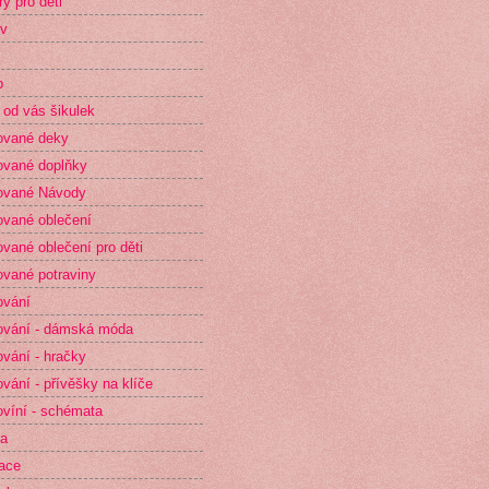
ry pro děti
v
p
 od vás šikulek
ované deky
vané doplňky
ované Návody
vané oblečení
vané oblečení pro děti
vané potraviny
ování
vání - dámská móda
vání - hračky
vání - přívěšky na klíče
víní - schémata
ta
race