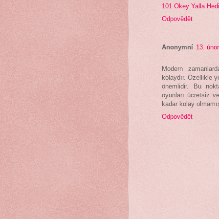
101 Okey Yalla Hed
Odpovědět
Anonymní
13. úno
Modern zamanlarda
kolaydır. Özellikle 
önemlidir. Bu nok
oyunları ücretsiz ve
kadar kolay olmamış
Odpovědět