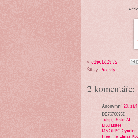
Při
v
ledna 17, 2025
Štítky:
Projekty
2 komentáře:
Anonymní
20. září
DE7670095D
Takipçi Satın Al
M3u Listesi
MMORPG Oyunlar
Free Fire Elmas Ko