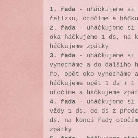
1. řada
- uháčkujeme si 
řetízku, otočíme a háčk
2. řada
- uháčkujeme si
oka háčkujeme 1 ds, na 
háčkujeme zpátky
3. řada
- uháčkujeme si 
vynecháme a do dalšího 
řo, opět oko vynecháme 
háčkujeme opět 1 ds + 1
otočíme a háčkujeme zpá
4. řada
- uháčkujeme si 
vždy 1 ds, do ds z před
ds, na konci řady otočí
zpátky