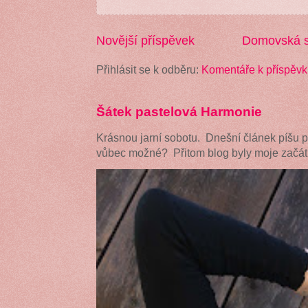
Novější příspěvek
Domovská s
Přihlásit se k odběru:
Komentáře k příspěvk
Šátek pastelová Harmonie
Krásnou jarní sobotu. Dnešní článek píšu 
vůbec možné? Přitom blog byly moje začátk