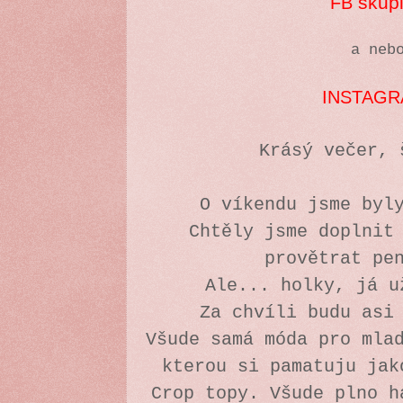
skup
FB
a neb
INSTAG
Krásý večer,
O víkendu jsme byl
Chtěly jsme doplnit
provětrat pe
Ale... holky, já 
Za chvíli budu asi
Všude samá móda pro mla
kterou si pamatuju jak
Crop topy. Všude plno 