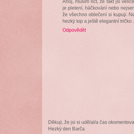
Ahoj, musím říct, že fakt jsi veli
je pletení, háčkování nebo nejsem
že všechno oblečení si kupuji. N
hezký top a ještě elegantní tričko 
Odpovědět
Děkuji, že jsi si udělal/a čas okomentova
Hezký den Barča