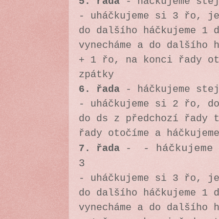
5. řada
- háčkujeme stej
- uháčkujeme si 3 řo, j
do dalšího háčkujeme 1 
vynecháme a do dalšího 
+ 1 řo, na konci řady o
zpátky
6. řada
- háčkujeme stej
- uháčkujeme si 2 řo, d
do ds z předchozí řady 
řady otočíme a háčkujem
7. řada
-
- háčkujeme
3
- uháčkujeme si 3 řo, j
do dalšího háčkujeme 1 
vynecháme a do dalšího 