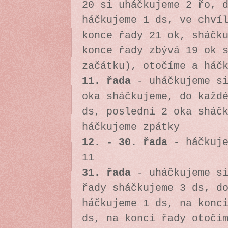
20 si uháčkujeme 2 řo, 
háčkujeme 1 ds, ve chví
konce řady 21 ok, sháčk
konce řady zbývá 19 ok 
začátku), otočíme a háč
11. řada
- uháčkujeme si
oka sháčkujeme, do každ
ds, poslední 2 oka sháč
háčkujeme zpátky
12. - 30. řada
- háčkuje
11
31. řada
- uháčkujeme si
řady sháčkujeme 3 ds, d
háčkujeme 1 ds, na konc
ds, na konci řady
otočí