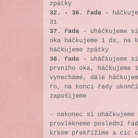
zpátky
32. - 36. řada
- háčkuje
31
37. řada
- uháčkujeme si
oka háčkujeme 1 ds, na 
háčkujeme zpátky
38. řada
- uháčkujeme si
prvního oka, háčkujeme 
vynecháme, dále háčkuje
řo, na konci řady ukonč
zapošijeme
- nakonec si uháčkujeme
provlékneme poslední řa
krkem překřížíme a cic 