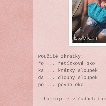
Použité zkratky:
řo ... řetízkové oko
ks ... krátký sloupek
ds ... dlouhý sloupek
po ... pevné oko
- háčkujeme v řadách ta