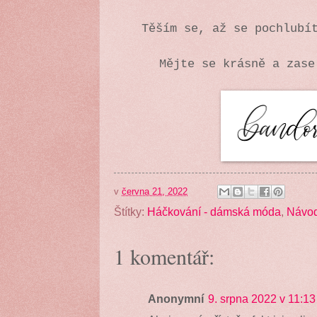
Těším se, až se pochlubí
Mějte se krásně a zase
v
června 21, 2022
Štítky:
Háčkování - dámská móda
,
Návo
1 komentář:
Anonymní
9. srpna 2022 v 11:13