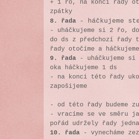
+ 1 řo, na konci řady o
zpátky
8. řada
- háčkujeme st
- uháčkujeme si 2 řo, d
do ds z předchozí řady 
řady otočíme a háčkujem
9. řada
- uháčkujeme si 
oka háčkujeme 1 ds
- na konci této řady uk
zapošijeme
- od této řady budeme z
- vracíme se ve směru j
pořád udržely řady jedn
10. řada
- vynecháme ze