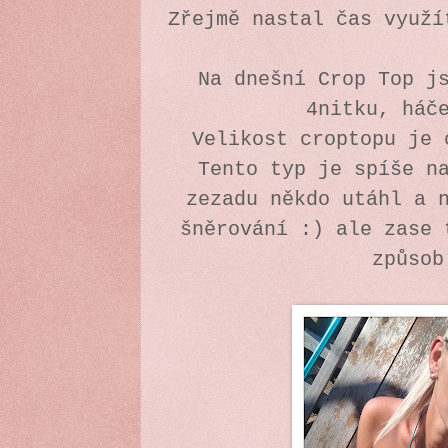
Zřejmě nastal čas využí
Na dnešní Crop Top j
4nitku, háč
Velikost croptopu je 
Tento typ je spíše n
zezadu někdo utáhl a 
šněrování :) ale zase 
způso