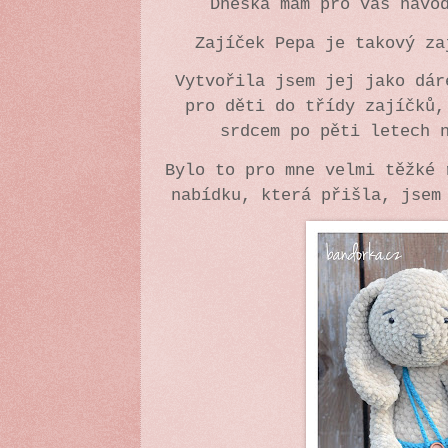
Dneska mám pro vás návo
Zajíček Pepa je takový z
Vytvořila jsem jej jako dár
p
ro děti do třídy zajíčků,
srdcem po pěti letech 
Bylo to pro mne velmi těžké 
nabídku, která při
šla, jsem