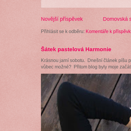
Novější příspěvek
Domovská s
Přihlásit se k odběru:
Komentáře k příspěvk
Šátek pastelová Harmonie
Krásnou jarní sobotu. Dnešní článek píšu 
vůbec možné? Přitom blog byly moje začátk