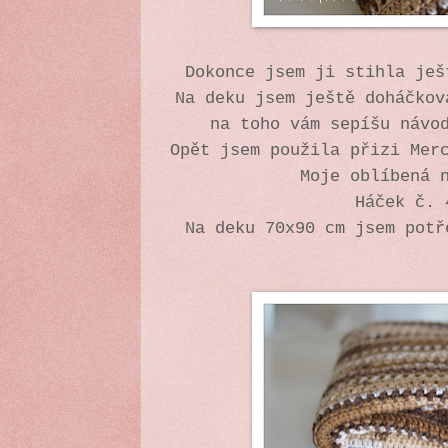
Dokonce jsem ji stihla ješ
Na deku jsem ještě doháčkov
na toho vám sepíšu návo
Opět jsem použila přizi Mer
Moje oblíbená 
Háček č. 
Na deku 70x90 cm jsem potř