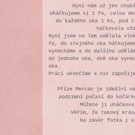
Nyní nám už jen chyb
Uháčkujeme si 1 řo,
celou de
do každého oka 1 ks, pod 2
háčkovala vž
Nyní jsem na lem udělala vln
řo, do stejného oka háčkujem
vynecháme a do dalšího udělá
do jednoho oka, dvě oka vyne
oka.
Práci ukončíme a nit zapoši
Příze Mercan je ideální n
podzimní počasí do kočár
Můžete ji uháčkova
Věřím, že takový krás
Na závěr fotka i s