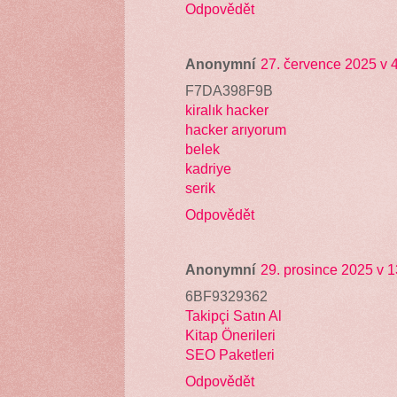
Odpovědět
Anonymní
27. července 2025 v 
F7DA398F9B
kiralık hacker
hacker arıyorum
belek
kadriye
serik
Odpovědět
Anonymní
29. prosince 2025 v 1
6BF9329362
Takipçi Satın Al
Kitap Önerileri
SEO Paketleri
Odpovědět