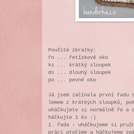
Použité zkratky:
řo ... řetízkové oko
ks ... krátký sloupek
ds ... dlouhý sloupek
po ... pevné oko
Já jsem začínala první řadu 
lemem z krátkých sloupků, po
uháčkujete si normálně řo a 
háčkujte 1 ks :)
1. řada - uháčkujeme si pruž
práci otočíme a háčkujeme zp