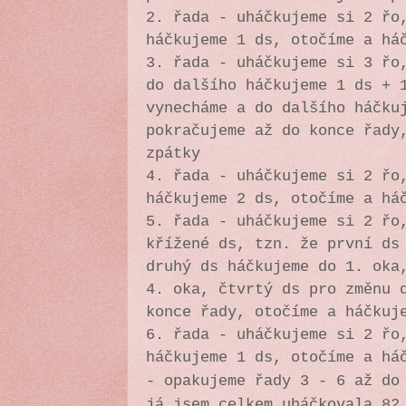
2. řada - uháčkujeme si 2 řo
háčkujeme 1 ds, otočíme a há
3. řada - uháčkujeme si 3 řo
do dalšího háčkujeme 1 ds + 
vynecháme a do dalšího háčku
pokračujeme až do konce řady
zpátky
4. řada - uháčkujeme si 2 řo
háčkujeme 2 ds, otočíme a há
5. řada - uháčkujeme si 2 řo
křížené ds, tzn. že první ds
druhý ds háčkujeme do 1. oka
4. oka, čtvrtý ds pro změnu 
konce řady, otočíme a háčkuj
6. řada -
uháčkujeme si 2 řo
háčkujeme 1 ds, otočíme a há
- opakujeme řady 3 - 6 až do
já jsem celkem uháčkovala 82