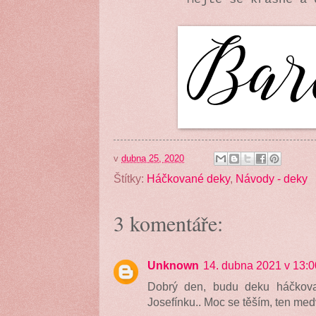
v
dubna 25, 2020
Štítky:
Háčkované deky
,
Návody - deky
3 komentáře:
Unknown
14. dubna 2021 v 13:0
Dobrý den, budu deku háčkova
Josefínku.. Moc se těším, ten me