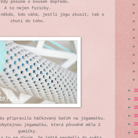
vždy posune o kousek dopředu.
A to nejen fyzicky.
 někdo, kdo váhá, jestli jógu zkusit, tak s
chutí do toho.
►
2
►
2
►
2
►
2
vás připravila háčkovaný baťoh na jógamatku.
►
2
obyčejnou jógamatku, která původně měla 2
gumičky.
►
2
 a to se divím, že ještě neodešla do světa.