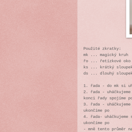
Použité zkratky:
mk ... magický kruh
řo ... řetízkové oko
ks ... krátký sloup
ds ... dlouhý sloupe
1. řada - do mk si u
2. řada - uháčkujeme
konci řady spojíme p
3. řada - uháčkujeme
ukončíme po
4. řada- uháčkujeme 
ukončíme po
- mně tento průměr n