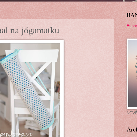
BA
Esho
al na jógamatku
NOV
Arc