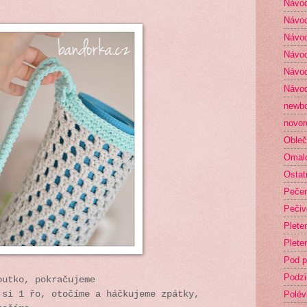
Návod
Návod
Návod
Návod
Návod
Návod
newb
novor
Obleč
Omal
Ostat
Peče
Pečiv
Plete
Plete
Pod p
Podz
outko, pokračujeme
Polév
 si 1 řo, otočíme a háčkujeme zpátky,