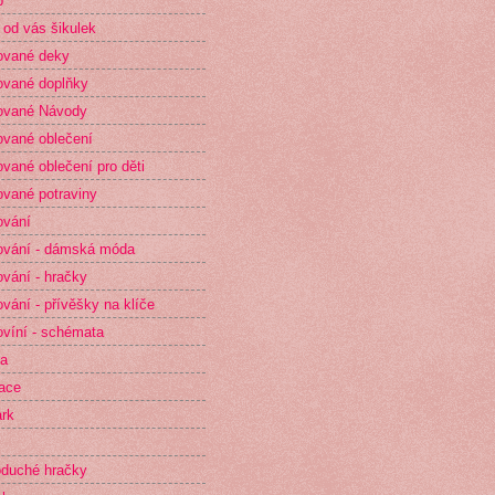
p
 od vás šikulek
ované deky
vané doplňky
ované Návody
vané oblečení
vané oblečení pro děti
vané potraviny
ování
vání - dámská móda
vání - hračky
vání - přívěšky na klíče
víní - schémata
ta
race
rk
duché hračky