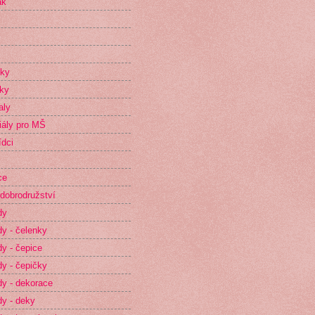
ak
íky
ky
aly
iály pro MŠ
dci
ce
dobrodružství
dy
y - čelenky
y - čepice
y - čepičky
y - dekorace
y - deky