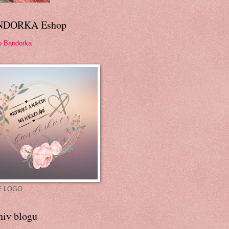
NDORKA Eshop
p Bandorka
É LOGO
hiv blogu