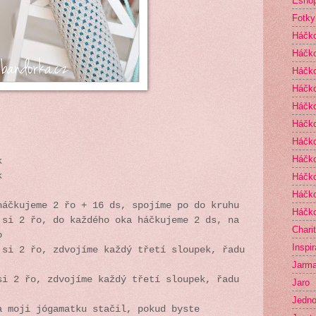
Esho
Fotky
Háčk
Háčko
Háčk
Háčko
Háčko
Háčko
Háčk
Háčko
ek
k
Háčko
Háčko
háčkujeme 2 řo + 16 ds, spojíme po do kruhu
Háčko
 si 2 řo, do každého oka háčkujeme 2 ds, na
Chari
o
Inspi
 si 2 řo, zdvojíme každý třetí sloupek, řadu
Jarma
si 2 řo, zdvojíme každý třetí sloupek, řadu
Jaro
Jedno
a moji jógamatku stačil, pokud byste