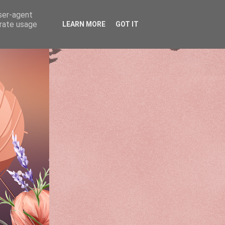
user-agent
erate usage
LEARN MORE
GOT IT