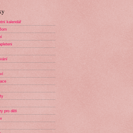
ky
tní kalendář
Born
ní
pleteni
vání
ví
race
ty
ry pro děti
v