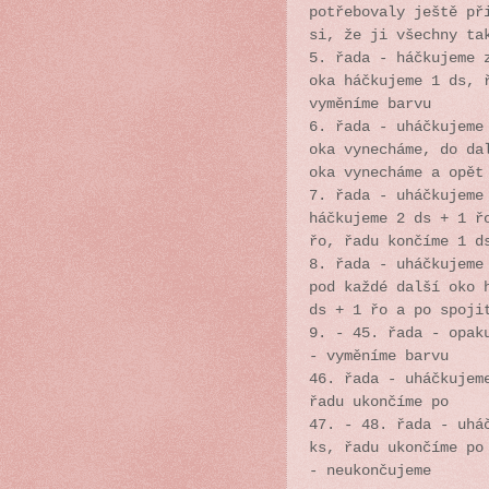
potřebovaly ještě př
si, že ji všechny t
5. řada - háčkujeme 
oka háčkujeme 1 ds, 
vyměníme barvu
6. řada - uháčkujeme
oka vynecháme, do da
oka vynecháme a opět
7. řada - uháčkujeme
háčkujeme 2 ds + 1 ř
řo, řadu končíme 1 d
8. řada - uháčkujeme
pod každé další oko 
ds + 1 řo a po spoji
9. - 45. řada - opak
- vyměníme barvu
46. řada - uháčkujem
řadu ukončíme po
47. - 48. řada - uhá
ks, řadu ukončíme po
- neukončujeme