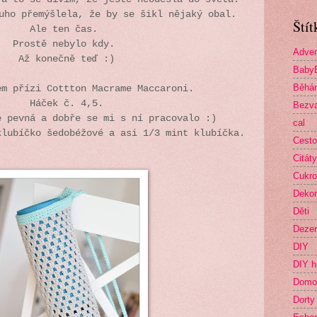
ouho přemýšlela, že by se šikl nějaký obal.
Štít
Ale ten čas.
Prostě nebylo kdy.
Adven
Až konečně teď :)
Baby
Běhá
em přízi Cottton Macrame Maccaroni.
Háček č. 4,5.
Bezva
ě pevná a dobře se mi s ní pracovalo :)
cal
klubíčko šedobéžové a asi 1/3 mint klubíčka.
Cesto
Citáty
Cukro
Deko
Děti
Dezer
DIY
DIY h
Domo
Dorty