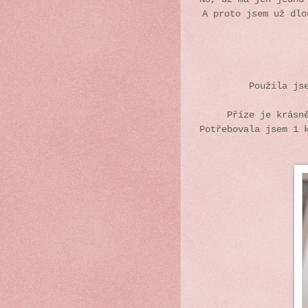
A proto jsem už dl
Použila js
Příze je krásn
Potřebovala jsem 1 