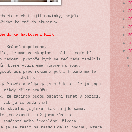
►
2
►
2
chcete nechat ujít novinky, pojďte
►
2
přidat ke mně do skupinky
►
2
Bandorka háčkování KLIK
►
2
►
2
Krásné dopoledne,
▼
2
ila, že mám ve skupince tolik "jogínek".
o radost, protože bych se teď ráda zaměřila
dů, které využijeme hlavně na jógu.
govat asi před rokem a půl a hrozně mě to
chytlo.
ký člověk a vždycky jsem říkala, že já jógu
nikdy dělat nemůžu.
k, že zacímco budou ostatní funět v pozici,
tak já se budu smát.
ete skvělou jogínku, tak to jde samo.
to jen zkusit a už jsem zůstala.
a součástí mého "rychlého" života.
 a já se těším na každou další hodinu, která