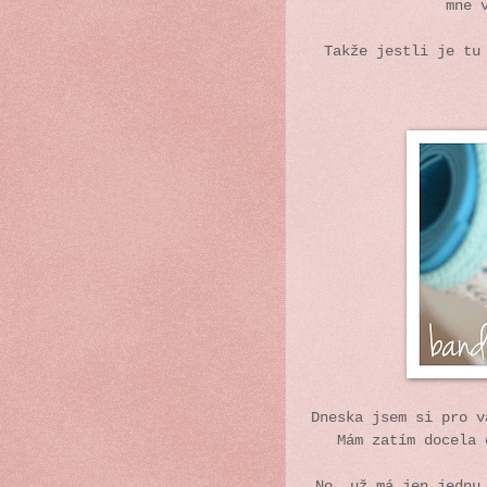
mne 
Takže jestli je tu
Dneska jsem si pro 
Mám zatím docela 
No, už má jen jednu