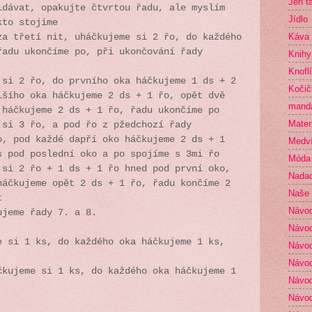
Jen t
idávat, opakujte čtvrtou řadu, ale myslím
Jídlo
akto stojíme
Káva
za třetí nit, uháčkujeme si 2 řo, do každého
řadu ukončíme po, při ukončování řady
Knihy
Knofl
 si 2 řo, do prvního oka háčkujeme 1 ds + 2
Kočič
lšího oka háčkujeme 2 ds + 1 řo, opět dvě
mand
 háčkujeme 2 ds + 1 řo, řadu ukončíme po
Mater
 si 3 řo, a pod řo z pžedchozí řady
o, pod každé dapří oko háčkujeme 2 ds + 1
Medví
s pod poslední oko a po spojíme s 3mi řo
Móda
 si 2 řo + 1 ds + 1 řo hned pod první oko,
Nada
háčkujeme opět 2 ds + 1 řo, řadu končíme 2
Naše 
t
Návo
ujeme řady 7. a 8.
Návod
e si 1 ks, do každého oka háčkujeme 1 ks,
Návod
Návod
čkujeme si 1 ks, do každého oka háčkujeme 1
Návod
Návod