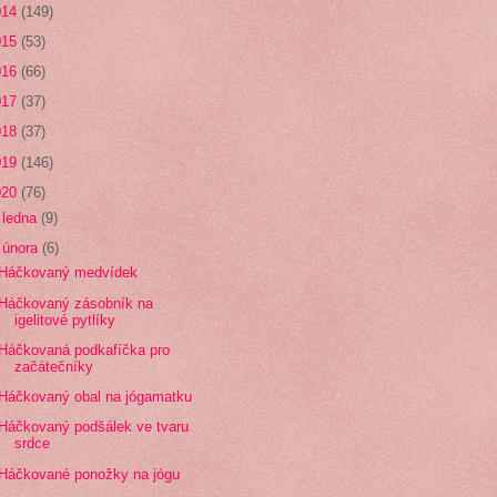
014
(149)
015
(53)
016
(66)
017
(37)
018
(37)
019
(146)
020
(76)
►
ledna
(9)
▼
února
(6)
Háčkovaný medvídek
Háčkovaný zásobník na
igelitové pytlíky
Háčkovaná podkafíčka pro
začátečníky
Háčkovaný obal na jógamatku
Háčkovaný podšálek ve tvaru
srdce
Háčkované ponožky na jógu