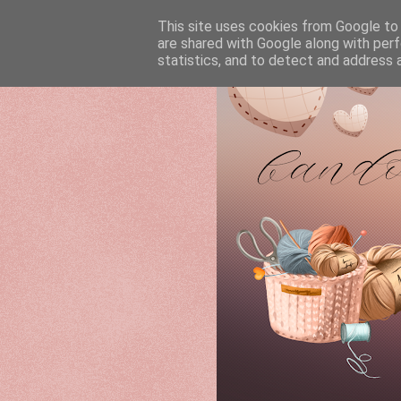
This site uses cookies from Google to d
are shared with Google along with perf
statistics, and to detect and address 