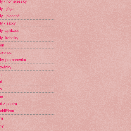
y - homelessky
y - jóga
y - placené
y - šátky
y- aplikace
y- kabelky
orn
ozenec
ky pro panenku
ovánky
ní
ní
o
né
ní z papíru
okličkou
im
ky