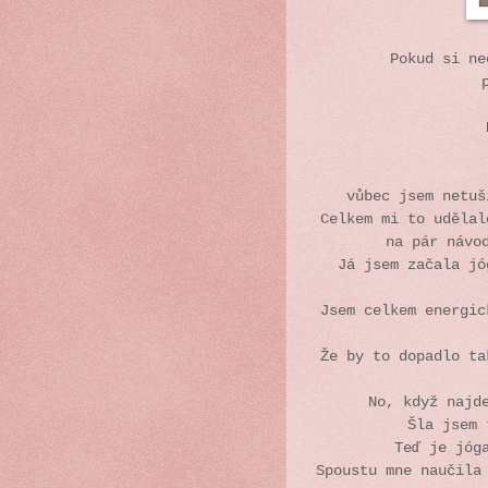
Pokud si ne
vůbec jsem netuš
Celkem mi to udělal
na pár návo
Já jsem začala jó
Jsem celkem energic
Že by to dopadlo ta
No, když najd
Šla jsem 
Teď je jóg
Spoustu mne naučila