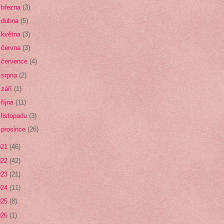
►
března
(3)
►
dubna
(5)
►
května
(3)
►
června
(3)
►
července
(4)
►
srpna
(2)
►
září
(1)
►
října
(11)
►
listopadu
(3)
►
prosince
(26)
021
(46)
022
(42)
023
(21)
024
(11)
025
(8)
026
(1)