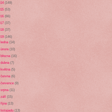
014
(149)
015
(53)
016
(66)
017
(37)
018
(37)
019
(146)
►
ledna
(14)
►
února
(10)
►
března
(16)
►
dubna
(7)
►
května
(5)
►
června
(6)
►
července
(9)
►
srpna
(11)
►
září
(15)
►
října
(13)
▼
listopadu
(13)