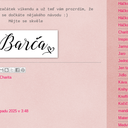
Háčko
začátek víkendu a už teď vám prozrdím, že
Háčko
 se dočkáte nějakého návodu :)
Háčko
Mějte se skvěle
Háčko
Chari
Inspi
Jarma
Jaro
Jedno
Jen t
Jídlo
Charita
Káva
Knihy
Knofl
Kočič
mand
opadu 2025 v 3:48
Mater
Medví