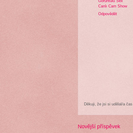
Görüntülü Sex
Canlı Cam Show
Odpovědět
Děkuji, že jsi si udělal/a 
Novější příspěvek