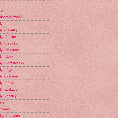
ce
dobrodružství
dy
y - čelenky
y - čepice
y - čepičky
y - dekorace
y - deky
y - homelessky
y - jóga
y - placené
y - šátky
y- aplikace
y- kabelky
orn
ozenec
ky pro panenku