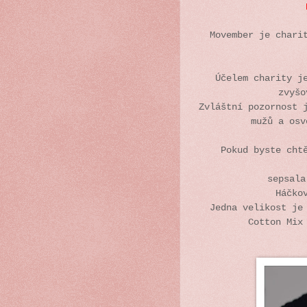
Movember je chari
Účelem charity j
zvyšo
Zvláštní pozornost 
mužů a osv
Pokud byste cht
sepsala
Háčko
Jedna velikost je
Cotton Mix