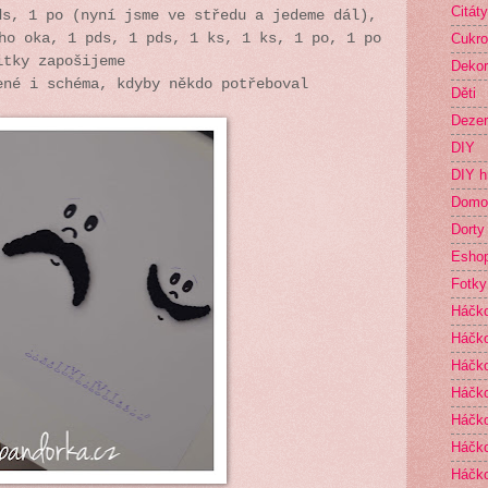
Citáty
ds, 1 po (nyní jsme ve středu a jedeme dál),
ho oka, 1 pds, 1 pds, 1 ks, 1 ks, 1 po, 1 po
Cukro
itky zapošijeme
Deko
ené i schéma, kdyby někdo potřeboval
Děti
Dezer
DIY
DIY h
Domo
Dorty
Esho
Fotky
Háčk
Háčko
Háčk
Háčko
Háčko
Háčko
Háčk