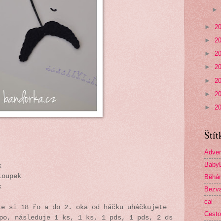
►
2
►
2
►
2
►
2
►
2
►
2
►
2
Štít
Adven
Baby
k
loupek
Běhá
k
Bezva
cal
te si 18 řo a do 2. oka od háčku uháčkujete
Cesto
po, následuje 1 ks, 1 ks, 1 pds, 1 pds, 2 ds