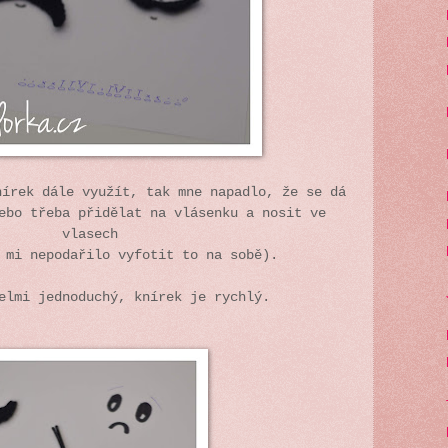
nírek dále využít, tak mne napadlo, že se dá
ebo třeba přidělat na vlásenku a nosit ve
vlasech
 mi nepodařilo vyfotit to na sobě).
elmi jednoduchý, knírek je rychlý.