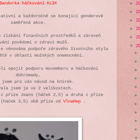
►
2
Bandorka háčkování KLIK
►
2
tativní a každoročně se konající genderově
►
2
zaměřená akce.
►
2
e získání finančních prostředků a zároveň
►
2
vání povědomí o zdraví mužů.
▼
2
je věnována podpoře zdravého životního stylu
ětě v oblasti mužských onemocnění.
ěli spojit podporu movemberu a háčkování
dohromady,
 jsem pro vás návod na knírek.
vala jsem je ve 2 velikostech.
 z příze Jeans (háček 2,5) a druhá z příze
 (háček 3,5) obě příze od
VlnaHep
.