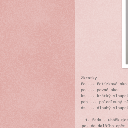
Zkratky:
řo ... řetízkové oko
po ... pevné oko
ks ... krátký sloupe
pds ... polodlouhý s
ds ... dlouhý sloupe
1. řada - uháčkuje
po, do dalšího opět 