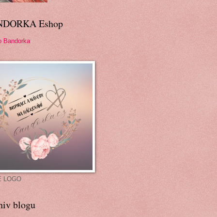
NDORKA Eshop
p Bandorka
É LOGO
hiv blogu