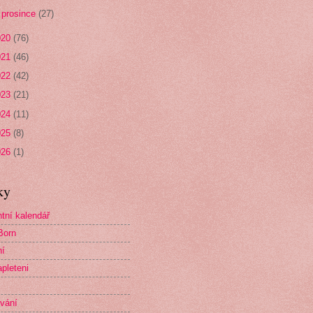
►
prosince
(27)
020
(76)
021
(46)
022
(42)
023
(21)
024
(11)
025
(8)
026
(1)
ky
tní kalendář
Born
ní
pleteni
vání