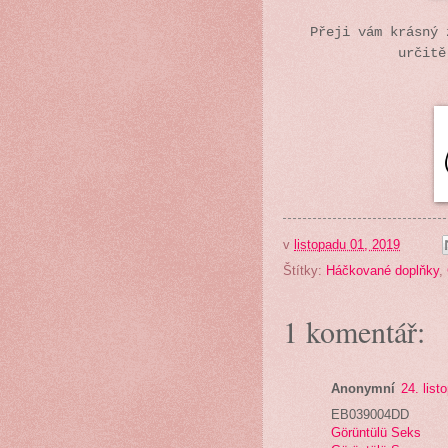
Přeji vám krásný 
určitě
v
listopadu 01, 2019
Štítky:
Háčkované doplňky
,
1 komentář:
Anonymní
24. list
EB039004DD
Görüntülü Seks