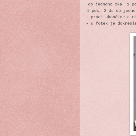
do jednoho oka, 1 p
1 pds, 2 ds do jedno
- práci ukončíme a n
- u fotek je dokresl