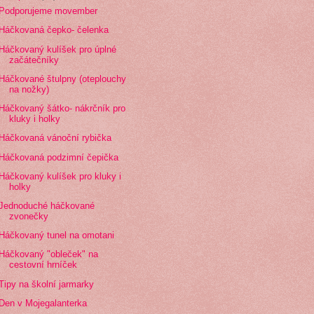
Podporujeme movember
Háčkovaná čepko- čelenka
Háčkovaný kulíšek pro úplné
začátečníky
Háčkované štulpny (oteplouchy
na nožky)
Háčkovaný šátko- nákrčník pro
kluky i holky
Háčkovaná vánoční rybička
Háčkovaná podzimní čepička
Háčkovaný kulíšek pro kluky i
holky
Jednoduché háčkované
zvonečky
Háčkovaný tunel na omotani
Háčkovaný "obleček" na
cestovní hrníček
Tipy na školní jarmarky
Den v Mojegalanterka