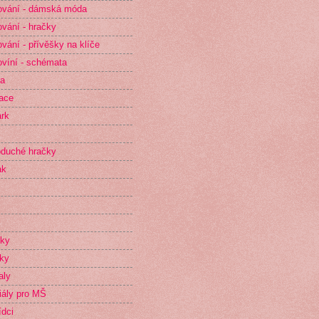
vání - dámská móda
vání - hračky
vání - přívěšky na klíče
víní - schémata
ta
race
rk
duché hračky
ak
íky
ky
aly
iály pro MŠ
dci