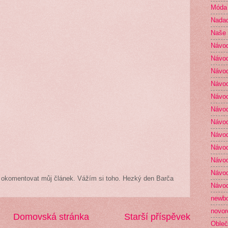
Móda
Nada
Naše 
Návo
Návod
Návod
Návod
Návod
Návod
Návod
Návod
Návod
Návod
Návod
čas okomentovat můj článek. Vážím si toho. Hezký den Barča
Návod
newb
novor
Domovská stránka
Starší příspěvek
Obleč