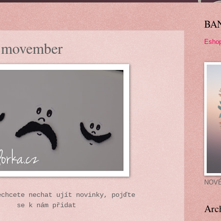
BA
Esho
 movember
NOV
echcete nechat ujít novinky, pojďte
se k nám přidat
Arc