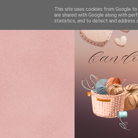
This site uses cookies from Google to d
are shared with Google along with perf
statistics, and to detect and address 