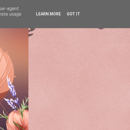
user-agent
erate usage
LEARN MORE
GOT IT