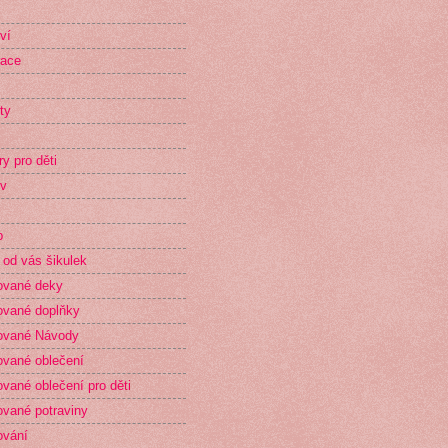
ví
race
ty
ry pro děti
v
p
 od vás šikulek
ované deky
vané doplňky
ované Návody
vané oblečení
vané oblečení pro děti
vané potraviny
ování