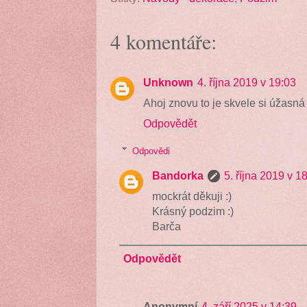
4 komentáře:
Unknown
4. října 2019 v 19:03
Ahoj znovu to je skvele si úžasn
Odpovědět
Odpovědi
Bandorka
5. října 2019 v 1
mockrát děkuji :)
Krásný podzim :)
Barča
Odpovědět
Anonymní
4. září 2025 v 14:39