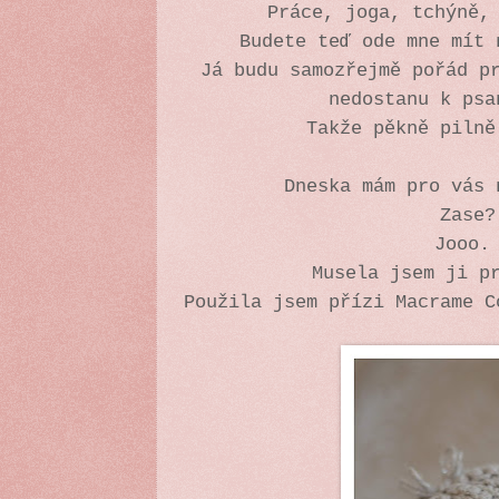
Práce, joga, tchýně,
Budete teď ode mne mít 
Já budu samozřejmě pořád p
nedostanu k psa
Takže pěkně pilně
Dneska mám pro vás 
Zase?
Jooo
Musela jsem ji p
Použila jsem přízi Macrame C