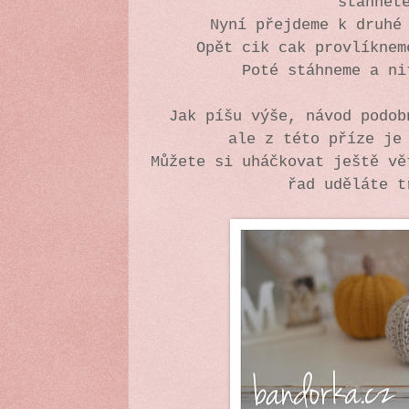
stáhnět
Nyní přejdeme k druhé
Opět cik cak provlíkne
Poté stáhneme a ni
Jak píšu výše, návod podo
ale z této příze je
Můžete si uháčkovat ještě vě
řad uděláte t