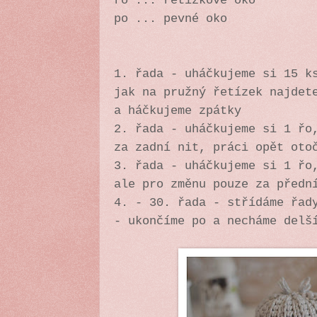
řo ... řetízkové oko
po ... pevné oko
1. řada - uháčkujeme si 15 k
jak na pružný řetízek najde
a háčkujeme zpátky
2. řada - uháčkujeme si 1 řo
za zadní nit, práci opět oto
3. řada - uháčkujeme si 1 řo
ale pro změnu pouze za předn
4. - 30. řada - střídáme řad
- ukončíme po a necháme delš