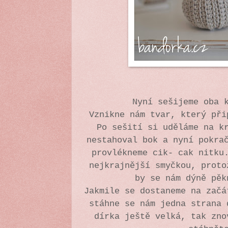
Nyní sešijeme oba 
Vznikne nám tvar, který př
Po sešití si uděláme na k
nestahoval bok a nyní pokra
provlékneme cik- cak nitku
nejkrajnější smyčkou, proto
by se nám dýně pě
Jakmile se dostaneme na začá
stáhne se nám jedna strana 
dírka ještě velká, tak zno