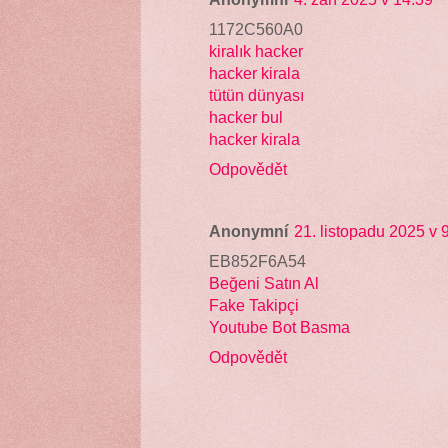
1172C560A0
kiralık hacker
hacker kirala
tütün dünyası
hacker bul
hacker kirala
Odpovědět
Anonymní
21. listopadu 2025 v 
EB852F6A54
Beğeni Satın Al
Fake Takipçi
Youtube Bot Basma
Odpovědět