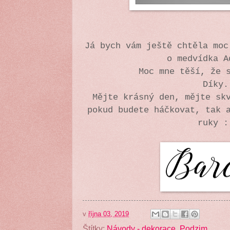
Já bych vám ještě chtěla moc
o medvídka 
Moc mne těší, že 
Díky.
Mějte krásný den, mějte sk
pokud budete háčkovat, tak 
ruky :
v
října 03, 2019
Štítky:
Návody - dekorace
,
Podzim