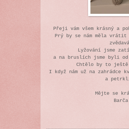
Přeji vám všem krásný a po
Prý by se nám měla vrátit
zvědav
Lyžování jsme zat
a na bruslích jsme byli od
Chtělo by to ještě
I když nám už na zahrádce k
a petrkl
Mějte se kr
Barča