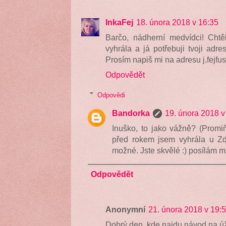
InkaFej
18. února 2018 v 16:35
Barčo, nádherní medvídci! Chtě
vyhrála a já potřebuji tvoji adre
Prosím napiš mi na adresu j.fej
Odpovědět
Odpovědi
Bandorka
19. února 2018 v
Inuško, to jako vážně? (Promiň
před rokem jsem vyhrála u Zd
možné. Jste skvělé :) posílám ma
Odpovědět
Anonymní
21. února 2018 v 19:
Dobrý den, kde najdu návod na 