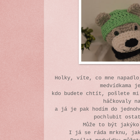
Holky, víte, co mne napadlo
medvídkama j
kdo budete chtít, pošlete mi
háčkovaly n
a já je pak hodím do jednoh
pochlubit osta
Může to být jakýko
I já se ráda mrknu, ja