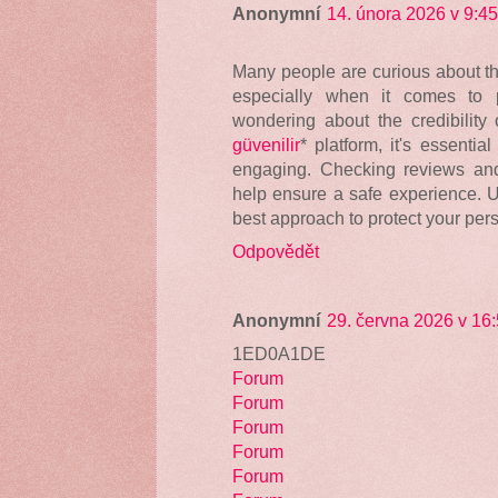
Anonymní
14. února 2026 v 9:45
Many people are curious about the
especially when it comes to pr
wondering about the credibility 
güvenilir
* platform, it's essenti
engaging. Checking reviews and 
help ensure a safe experience. Ul
best approach to protect your pers
Odpovědět
Anonymní
29. června 2026 v 16
1ED0A1DE
Forum
Forum
Forum
Forum
Forum