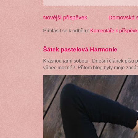
Novější příspěvek
Domovská s
Přihlásit se k odběru:
Komentáře k příspěvk
Šátek pastelová Harmonie
Krásnou jarní sobotu. Dnešní článek píšu 
vůbec možné? Přitom blog byly moje začátk