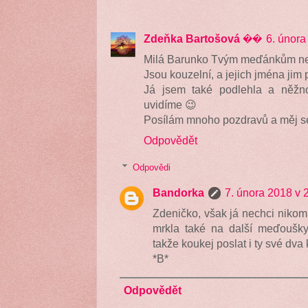
Zdeňka Bartošová ��
6. února
Milá Barunko Tvým meďánkům ne
Jsou kouzelní, a jejich jména ji
Já jsem také podlehla a něžnou
uvidíme 😉
Posílám mnoho pozdravů a měj se
Odpovědět
Odpovědi
Bandorka
7. února 2018 v 
Zdeničko, však já nechci nikom
mrkla také na další meďoušky
takže koukej poslat i ty své dva
*B*
Odpovědět