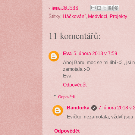
v
února 04, 2018
Štítky:
Háčkování
,
Medvídci
,
Projekty
11 komentářů:
Eva
5. února 2018 v 7:59
Ahoj Baru, moc se mi líbí <3 , jsi
zamotala :-D
Eva
Odpovědět
Odpovědi
Bandorka
7. února 2018 v 
Evičko, nezamotala, vždyť jsou t
Odpovědět