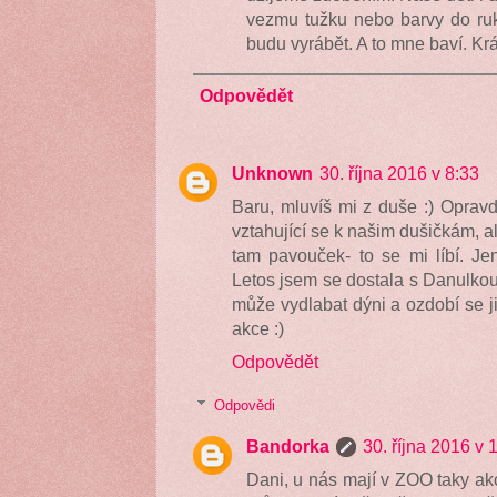
vezmu tužku nebo barvy do ruk
budu vyrábět. A to mne baví. Kr
Odpovědět
Unknown
30. října 2016 v 8:33
Baru, mluvíš mi z duše :) Oprav
vztahující se k našim dušičkám, a
tam pavouček- to se mi líbí. Jen
Letos jsem se dostala s Danulko
může vydlabat dýni a ozdobí se 
akce :)
Odpovědět
Odpovědi
Bandorka
30. října 2016 v 
Dani, u nás mají v ZOO taky akci