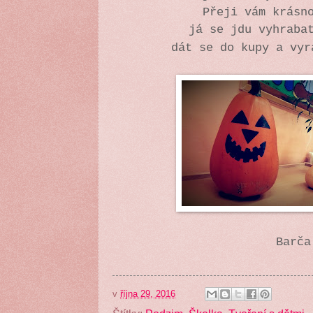
Přeji vám krásn
já se jdu vyhraba
dát se do kupy a vyr
Barča
v
října 29, 2016