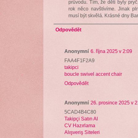
průvodu. Tím, že děti byly pryč,
rok něco navštívíme. Jinak pl
musí být skvělá. Krásné dny Ba
Odpovědět
Anonymní
6. října 2025 v 2:09
FAA4F1F2A9
takipci
boucle swivel accent chair
Odpovědět
Anonymní
26. prosince 2025 v 2
5CAD4B4C80
Takipçi Satın Al
CV Hazırlama
Alışveriş Siteleri