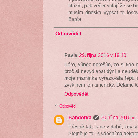
blázni, pak večer volají že se 
musím dneska vypsat to losová
Barča
Odpovědět
Pavla
29. října 2016 v 19:10
Báro, vůbec neřeším, co si kdo 
proč si nevydlabat dýni a neuděla
moje maminka vyřezávala řepu a 
zvyk není jen americký. Děláme to 
Odpovědět
Odpovědi
Bandorka
30. října 2016 v 
Přesně tak, jsme v době, kdy si
Stejně je to i s váočníma deko