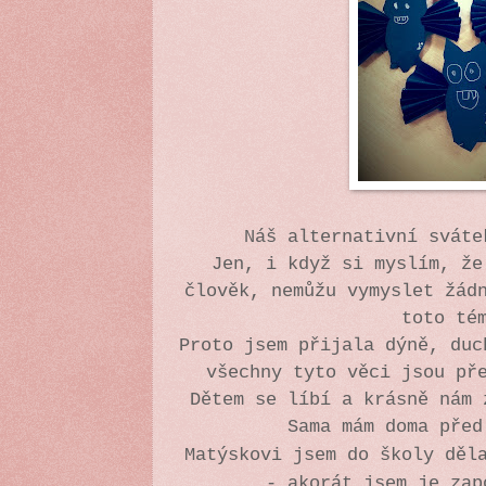
Náš alternativní sváte
Jen, i když si myslím, že
člověk, nemůžu vymyslet žád
toto té
Proto jsem přijala dýně, duc
všechny tyto věci jsou př
Dětem se líbí a krásně nám 
Sama mám doma pře
Matýskovi jsem do školy děl
- akorát jsem je zap