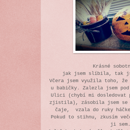
Krásné sobot
jak jsem slíbila, tak 
Včera jsem využila toho, že
u babičky. Zalezla jsem pod
Ulici (chybí mi dosledovat 
zjistila), zásobila jsem se
čaje, vzala do ruky háčk
Pokud to stihnu, zkusím več
ji se