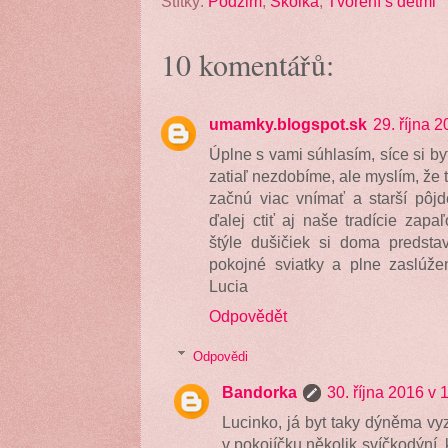
Štítky:
Podzim
,
Školka
,
Tvoření s dětmi
10 komentářů:
umamky.blogspot.sk
29. října 
Úplne s vami súhlasím, síce si b
zatiaľ nezdobíme, ale myslím, že t
začnú viac vnímať a starší pôjd
ďalej ctiť aj naše tradície zapa
štýle dušičiek si doma predsta
pokojné sviatky a plne zaslúže
Lucia
Odpovědět
Odpovědi
Bandorka
30. října 2016 v 
Lucinko, já byt taky dýněma vy
v pokojíčku několik svíčkodýní, 