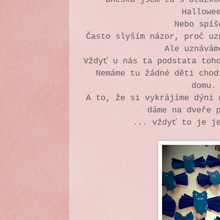
Hallowe
Nebo spíš
Často slyším názor, proč uz
Ale uznává
Vždyť u nás ta podstata toh
Nemáme tu žádné děti chod
domu
A to, že si vykrájíme dýni 
dáme na dveře 
... vždyť to je j