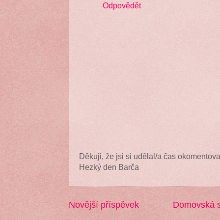
Odpovědět
Děkuji, že jsi si udělal/a čas okomentova
Hezký den Barča
Novější příspěvek
Domovská s