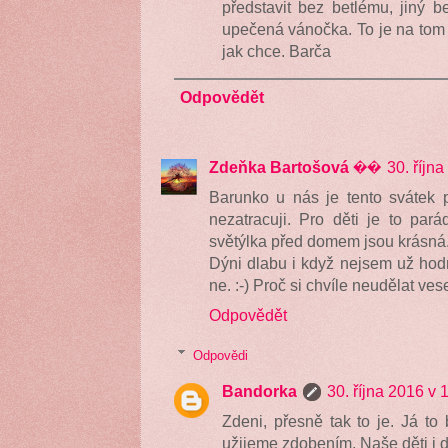
představit bez betlému, jiný b
upečená vánočka. To je na tom t
jak chce. Barča
Odpovědět
Zdeňka Bartošová ��
30. říjn
Barunko u nás je tento svátek po
nezatracuji. Pro děti je to pará
světýlka před domem jsou krásná
Dýni dlabu i když nejsem už hodn
ne. :-) Proč si chvíle neudělat ves
Odpovědět
Odpovědi
Bandorka
30. října 2016 v 
Zdeni, přesně tak to je. Já to 
užijeme zdobením. Naše děti i dě