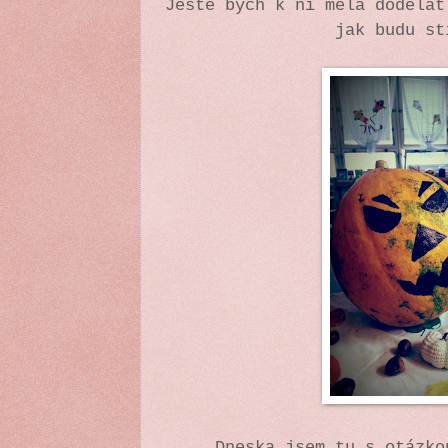
Ještě bych k ní měla dodělat
jak budu s
Dneska jsem tu s otázko