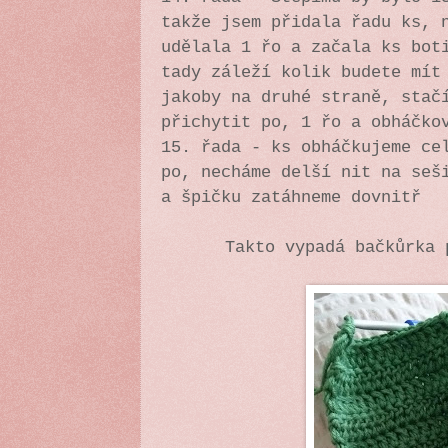
takže jsem přidala řadu ks, 
udělala 1 řo a začala ks bot
tady záleží kolik budete mít
jakoby na druhé straně, stač
přichytit po, 1 řo a obháčko
15. řada - ks obháčkujeme ce
po, necháme delší nit na seš
a špičku zatáhneme dovnitř
Takto vypadá bačkůrka 