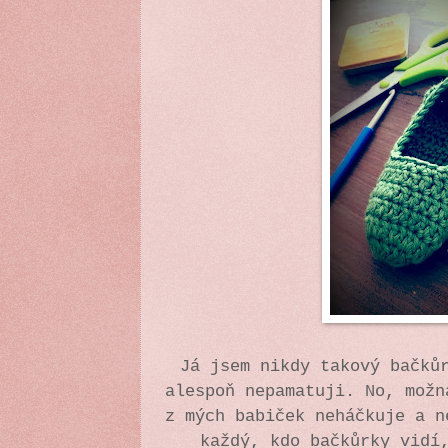
Já jsem nikdy takový bačků
alespoň nepamatuji. No, možn
z mých babiček neháčkuje a 
každý, kdo bačkůrky vidí