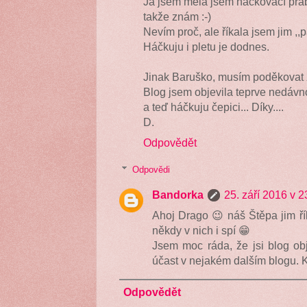
Já jsem měla jsem háčkovací pra
takže znám :-)
Nevím proč, ale říkala jsem jim 
Háčkuju i pletu je dodnes.
Jinak Baruško, musím poděkovat 
Blog jsem objevila teprve nedávn
a teď háčkuju čepici... Díky....
D.
Odpovědět
Odpovědi
Bandorka
25. září 2016 v 2
Ahoj Drago 😉 náš Štěpa jim říká
někdy v nich i spí 😁
Jsem moc ráda, že jsi blog obj
účast v nejakém dalším blogu. 
Odpovědět