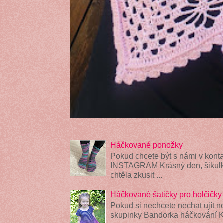
Háčkované ponožky
Pokud chcete být s námi v konta
INSTAGRAM Krásný den, šikulky
chtěla zkusit ...
Háčkované šatičky pro holčičky
Pokud si nechcete nechat ujít n
skupinky Bandorka háčkování K