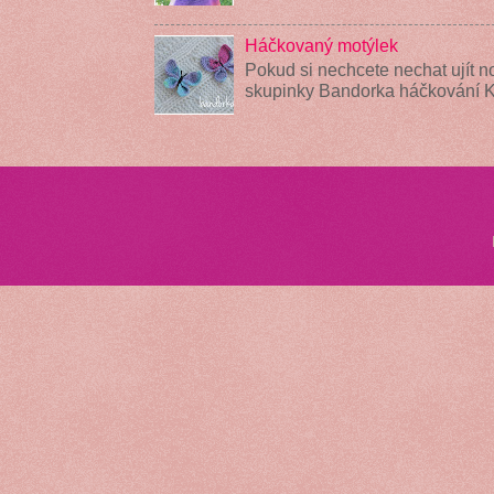
Háčkovaný motýlek
Pokud si nechcete nechat ujít n
skupinky Bandorka háčkování 