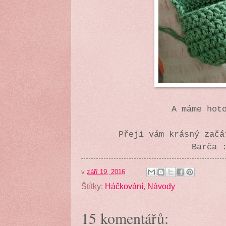
A máme hot
Přeji vám krásný začá
Barča 
v
září 19, 2016
Štítky:
Háčkování
,
Návody
15 komentářů: