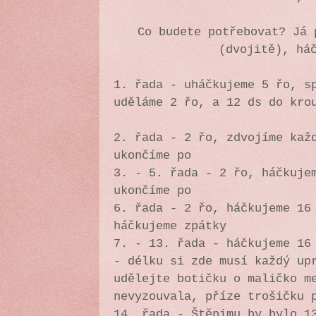
Co budete potřebovat? Já 
(dvojitě), há
1. řada - uháčkujeme 5 řo, s
uděláme 2 řo, a 12 ds do kro
2. řada - 2 řo, zdvojíme kaž
ukončíme po
3. - 5. řada - 2 řo, háčkuje
ukončíme po
6. řada - 2 řo, háčkujeme 16
háčkujeme zpátky
7. - 13. řada - háčkujeme 16
- délku si zde musí každý up
udělejte botičku o maličko m
nevyzouvala, příze trošičku 
14. řada - Štěpimu by bylo 1