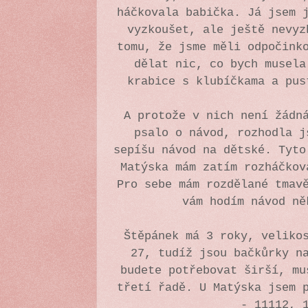
háčkovala babička. Já jsem 
vyzkoušet, ale ještě nevyz
tomu, že jsme měli odpočink
dělat nic, co bych musela
krabice s klubíčkama a pu
A protože v nich není žádn
psalo o návod, rozhodla j
sepíšu návod na dětské. Tyto
Matýska mám zatím rozháčkov
Pro sebe mám rozdělané tmav
vám hodím návod n
Štěpánek má 3 roky, veliko
27, tudíž jsou bačkůrky n
budete potřebovat širší, mu
třetí řadě. U Matýska jsem 
- 11112, 