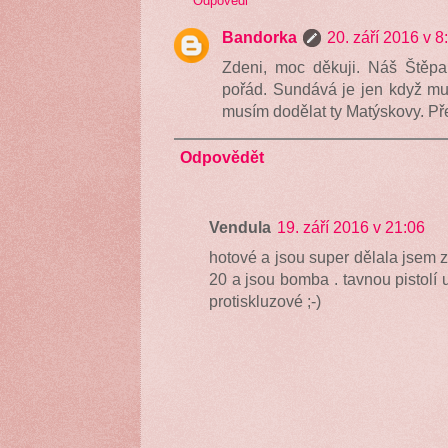
Odpovědi
Bandorka
20. září 2016 v 8
Zdeni, moc děkuji. Náš Štěp
pořád. Sundává je jen když mus
musím dodělat ty Matýskovy. Přej
Odpovědět
Vendula
19. září 2016 v 21:06
hotové a jsou super dělala jsem z 
20 a jsou bomba . tavnou pistolí 
protiskluzové ;-)