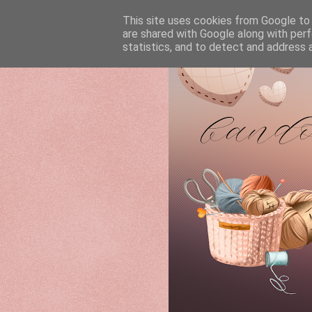
This site uses cookies from Google to d
are shared with Google along with perf
statistics, and to detect and address 