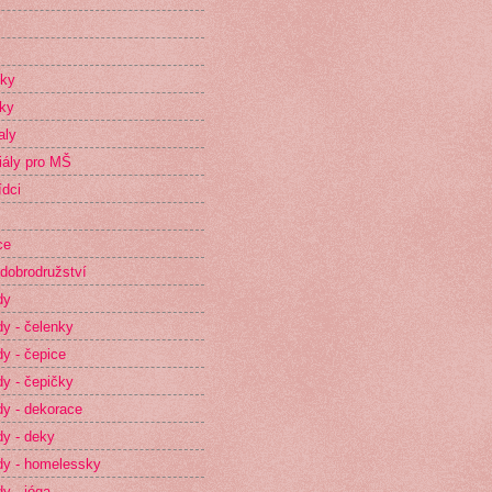
íky
ky
aly
iály pro MŠ
dci
ce
dobrodružství
dy
y - čelenky
y - čepice
y - čepičky
y - dekorace
y - deky
y - homelessky
y - jóga