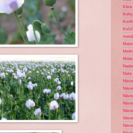
Káva
Knihy
Knofl
Kočič
mand
Mater
Medví
Móda
Nada
Naše 
Návo
Návod
Návod
Návod
Návod
Návod
Návod
Návod