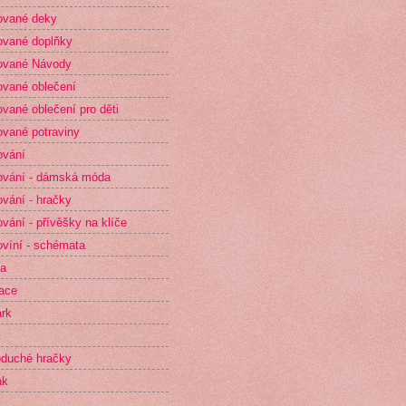
ované deky
vané doplňky
ované Návody
vané oblečení
vané oblečení pro děti
vané potraviny
ování
vání - dámská móda
vání - hračky
vání - přívěšky na klíče
víní - schémata
ta
race
rk
duché hračky
ak