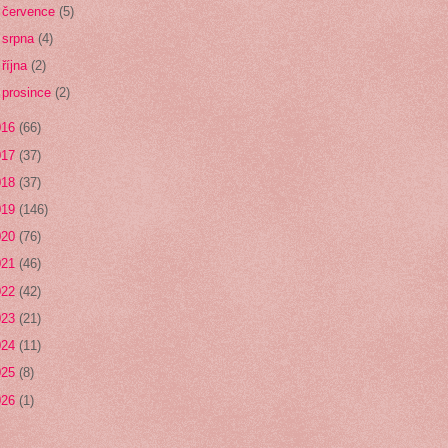
►
července
(5)
►
srpna
(4)
►
října
(2)
►
prosince
(2)
016
(66)
017
(37)
018
(37)
019
(146)
020
(76)
021
(46)
022
(42)
023
(21)
024
(11)
025
(8)
026
(1)