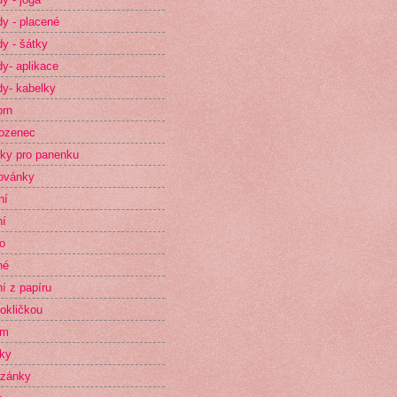
y - placené
y - šátky
y- aplikace
y- kabelky
orn
ozenec
ky pro panenku
ovánky
ní
ní
o
né
ní z papíru
okličkou
im
ky
zánky