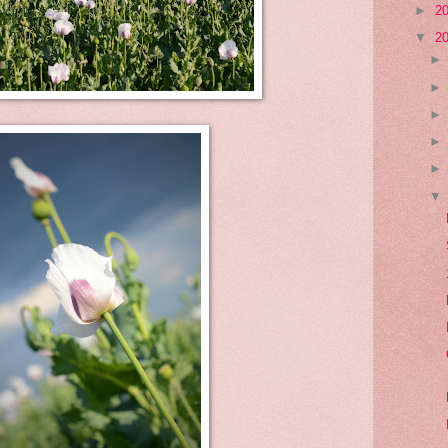
►
2
▼
2