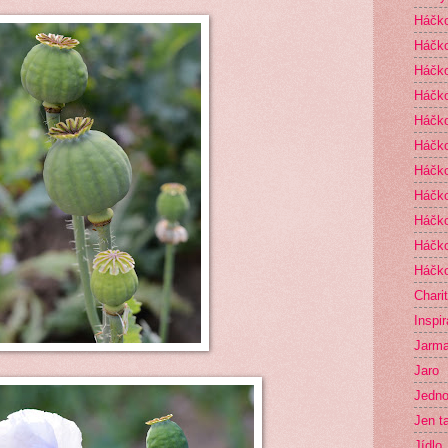
Háčk
Háčko
Háčk
Háčko
Háčko
Háčko
Háčk
Háčko
Háčko
Háčko
Háčko
Chari
Inspi
Jarma
Jaro
Jedno
Jen t
Jídlo