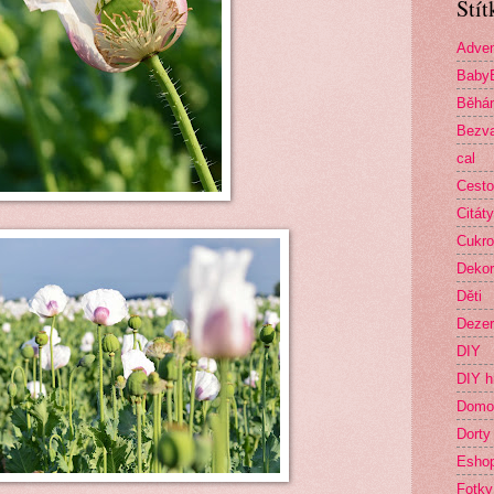
Štít
Adven
Baby
Běhá
Bezva
cal
Cesto
Citáty
Cukro
Deko
Děti
Dezer
DIY
DIY h
Domo
Dorty
Esho
Fotky