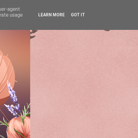
user-agent
erate usage
LEARN MORE
GOT IT