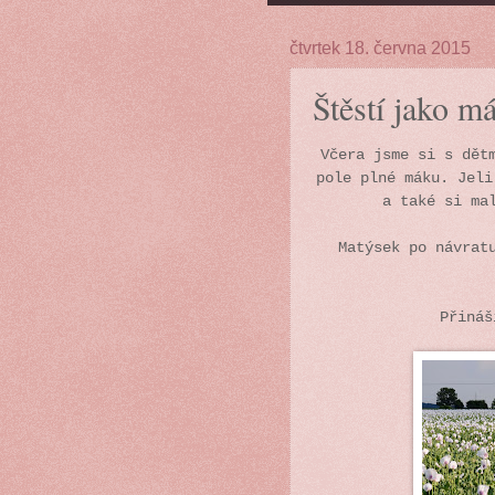
čtvrtek 18. června 2015
Štěstí jako m
Včera jsme si s dět
pole plné máku. Jeli
a také si ma
Matýsek po návrat
Přináš