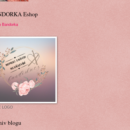
NDORKA Eshop
p Bandorka
É LOGO
hiv blogu