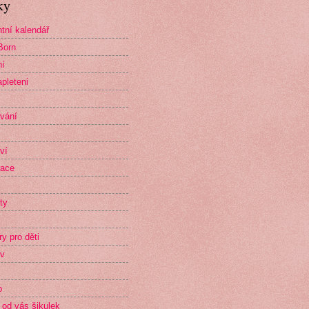
ky
tní kalendář
Born
ní
pleteni
vání
ví
race
ty
ry pro děti
v
p
 od vás šikulek