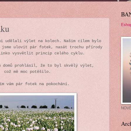
BA
Esho
áku
mi udělali výlet na kolech. Našim cílem bylo
 jsme ulovit pár fotek, nasát trochu přírody
linko vysvětlit princip celého cyklu.
u domů prohlásil, že to byl skvělý výlet,
což mě moc potěšilo.
ím vám pár fotek na pokochání.
NOV
Arc