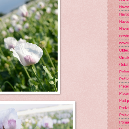
Návod
Návod
Návod
Návod
newb
novor
Obleč
Omal
Ostat
Peče
Pečiv
Plete
Plete
Pod p
Podz
Polév
Poma