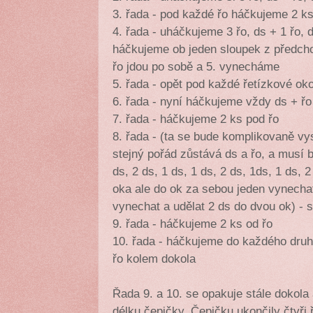
3. řada - pod každé řo háčkujeme 2 k
4. řada - uháčkujeme 3 řo, ds + 1 řo, d
háčkujeme ob jeden sloupek z předchoz
řo jdou po sobě a 5. vynecháme
5. řada - opět pod každé řetízkové o
6. řada - nyní háčkujeme vždy ds + ř
7. řada - háčkujeme 2 ks pod řo
8. řada - (ta se bude komplikovaně vys
stejný pořád zůstává ds a řo, a musí b
ds, 2 ds, 1 ds, 1 ds, 2 ds, 1ds, 1 ds, 
oka ale do ok za sebou jeden vynechat
vynechat a udělat 2 ds do dvou ok) - 
9. řada - háčkujeme 2 ks od řo
10. řada - háčkujeme do každého dru
řo kolem dokola
Řada 9. a 10. se opakuje stále dokol
délku čepičky. Čepičku ukončily čtyř