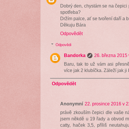
Dobrý den, chystám se na čepici
spotřeba?
Držím palce, ať se tvoření daří a 
Děkuju Bára
Odpovědět
Odpovědi
Bandorka
26. března 2015 
Baru, tak to už vám asi přesně
více jak 2 klubíčka. Záleží jak ji
Odpovědět
Anonymní
22. prosince 2016 v 2
právě zkouším čepici dle vaše n
jsem někdě u 19 řady a obvod mi
catty, haček 3,5, příliš neutahuj