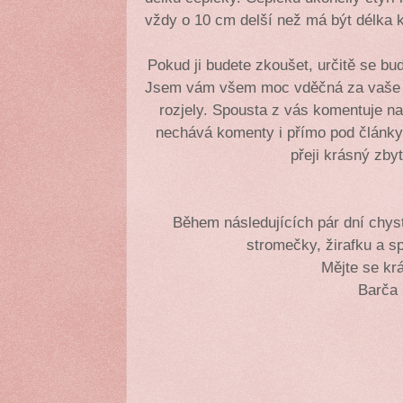
vždy o 10 cm delší než má být délka 
Pokud ji budete zkoušet, určitě se bud
Jsem vám všem moc vděčná za vaše k
rozjely. Spousta z vás komentuje na
nechává komenty i přímo pod články.
přeji krásný zby
Během následujících pár dní chys
stromečky, žirafku a sp
Mějte se k
Barča