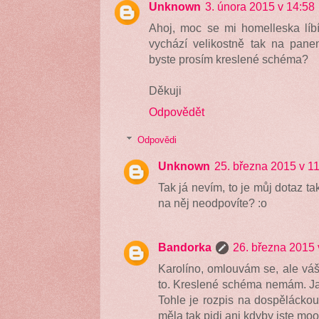
Unknown
3. února 2015 v 14:58
Ahoj, moc se mi homelleska líb
vychází velikostně tak na pan
byste prosím kreslené schéma?
Děkuji
Odpovědět
Odpovědi
Unknown
25. března 2015 v 1
Tak já nevím, to je můj dotaz t
na něj neodpovíte? :o
Bandorka
26. března 2015 
Karolíno, omlouvám se, ale váš
to. Kreslené schéma nemám. Ja
Tohle je rozpis na dospěláckou 
měla tak pidi ani kdyby jste mo