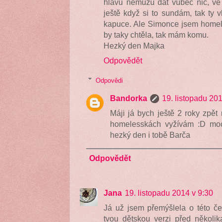
hlavu nemůžu dát vůbec nic, v
ještě když si to sundám, tak ty 
kapuce. Ale Simonce jsem homele
by taky chtěla, tak mám komu.
Hezký den Majka
Odpovědět
Odpovědi
Bandorka
19. listopadu 20
Máji já bych ještě 2 roky zpět
homelesskách vyžívám :D moc
hezký den i tobě Barča
Odpovědět
Jana
19. listopadu 2014 v 9:30
Já už jsem přemýšlela o této če
tvou dětskou verzi před několik