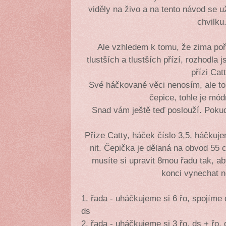
viděly na živo a na tento návod se 
chvilku
Ale vzhledem k tomu, že zima pořá
tlustších a tlustších přízí, rozhodla 
přízi Catt
Své háčkované věci nenosím, ale toh
čepice, tohle je mód
Snad vám ještě teď poslouží. Pokud 
Příze Catty, háček číslo 3,5, háčkuj
nit. Čepička je dělaná na obvod 55 
musíte si upravit 8mou řadu tak, a
konci vynechat n
1. řada - uháčkujeme si 6 řo, spojím
ds
2. řada - uháčkujeme si 3 řo, ds + řo,