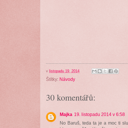
v
listopadu 19, 2014
Štítky:
Návody
30 komentářů:
Majka
19. listopadu 2014 v 6:58
No Baruš, teda ta je a moc ti sluš