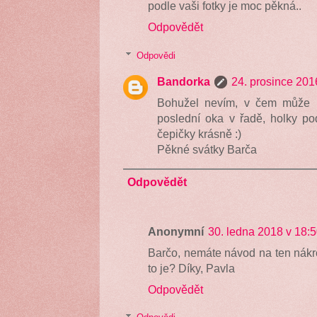
podle vaši fotky je moc pěkná..
Odpovědět
Odpovědi
Bandorka
24. prosince 201
Bohužel nevím, v čem může b
poslední oka v řadě, holky po
čepičky krásně :)
Pěkné svátky Barča
Odpovědět
Anonymní
30. ledna 2018 v 18:
Barčo, nemáte návod na ten nákrč
to je? Díky, Pavla
Odpovědět