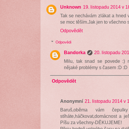
Unknown
19. listopadu 2014 v 1
Tak se nechávám zlákat a hned v 
se moc těším.Jak jen to všechno s
Odpovědět
Odpovědi
Bandorka
20. listopadu 201
Milu, tak snad se povede :)
nějaké problémy s časem :D :D 
Odpovědět
Anonymní
21. listopadu 2014 v 
Baruš,oběma vám čepulk
stíháte,háčkovat,domácnost a ješ
Píšu za všechny-DĚKUJEME!
Přeju hodně volného času na další