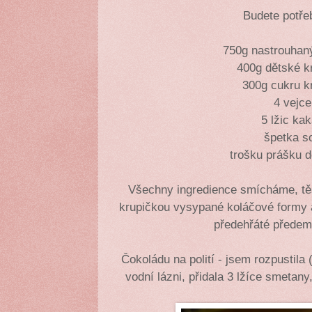
Budete potře
750g nastrouhaný
400g dětské k
300g cukru k
4 vejce
5 lžic ka
špetka so
trošku prášku d
Všechny ingredience smícháme, tě
krupičkou vysypané koláčové formy 
předehřáté přede
Čokoládu na polití - jsem rozpustila
vodní lázni, přidala 3 lžíce smetan