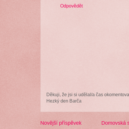
Odpovědět
Děkuji, že jsi si udělal/a čas okomentova
Hezký den Barča
Novější příspěvek
Domovská s