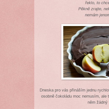
řeklo, to chc
Pěkně zrajte, ne
nemám jenom
Dneska pro vás přináším jednu rychlo
osobně čokoládu moc nemusím, ale te
něm žádný 