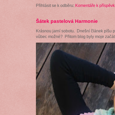
Přihlásit se k odběru:
Komentáře k příspěvk
Šátek pastelová Harmonie
Krásnou jarní sobotu. Dnešní článek píšu 
vůbec možné? Přitom blog byly moje začátk