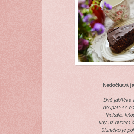
Nedočkavá ja
Dvě jablíčka 
houpala se na
fňukala, kňo
kdy už budem 
Sluníčko je po