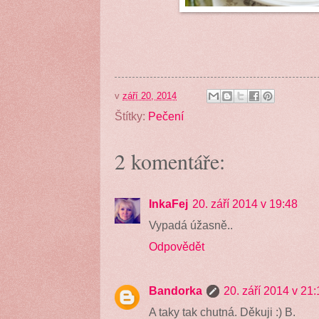
v
září 20, 2014
Štítky:
Pečení
2 komentáře:
InkaFej
20. září 2014 v 19:48
Vypadá úžasně..
Odpovědět
Bandorka
20. září 2014 v 21:
A taky tak chutná. Děkuji :) B.