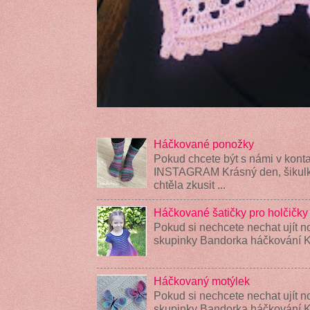
Háčkované ponožky
Pokud chcete být s námi v konta
INSTAGRAM Krásný den, šikulky
chtěla zkusit ...
Háčkované šatičky pro holčičky
Pokud si nechcete nechat ujít n
skupinky Bandorka háčkování K
Háčkovaný motýlek
Pokud si nechcete nechat ujít n
skupinky Bandorka háčkování 