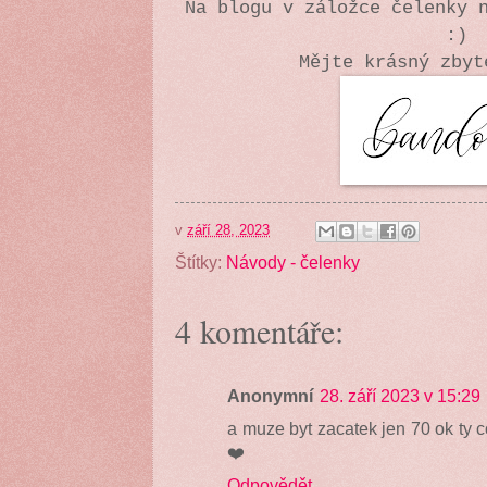
Na blogu v záložce čelenky 
:)
Mějte krásný zbyt
v
září 28, 2023
Štítky:
Návody - čelenky
4 komentáře:
Anonymní
28. září 2023 v 15:29
a muze byt zacatek jen 70 ok ty 
❤️
Odpovědět