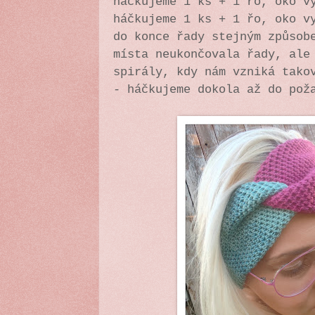
háčkujeme 1 ks + 1 řo, oko v
háčkujeme 1 ks + 1 řo, oko v
do konce řady stejným způsob
místa neukončovala řady, ale
spirály, kdy nám vzniká tako
- háčkujeme dokola až do pož