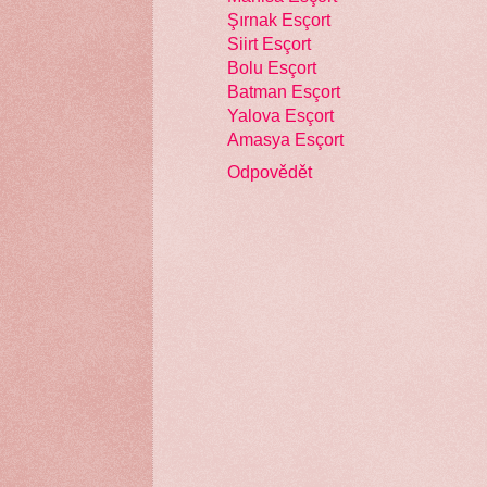
Şırnak Esçort
Siirt Esçort
Bolu Esçort
Batman Esçort
Yalova Esçort
Amasya Esçort
Odpovědět