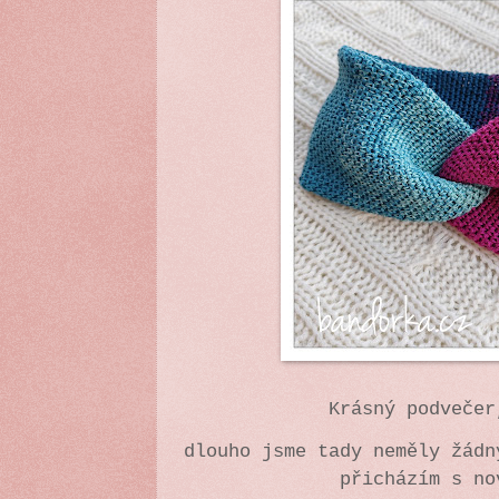
Krásný podvečer
dlouho jsme tady neměly žádn
přicházím s no