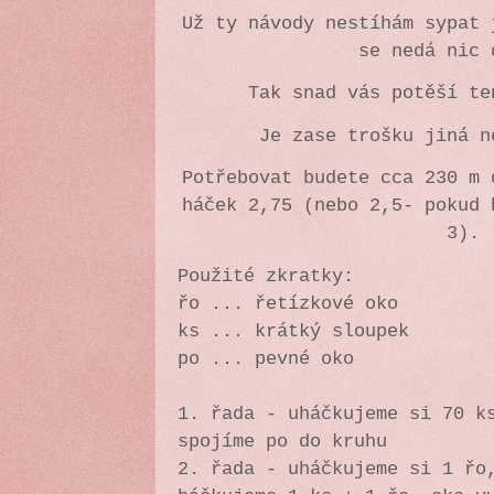
Už ty návody nestíhám sypat 
se nedá nic
Tak snad vás potěší te
Je zase trošku jiná n
Potřebovat budete cca 230 m 
háček 2,75 (nebo 2,5- pokud 
3).
Použité zkratky:
řo ... řetízkové oko
ks ... krátký sloupek
po ... pevné oko
1. řada - uháčkujeme si 70 k
spojíme po do kruhu
2. řada - uháčkujeme si 1 řo