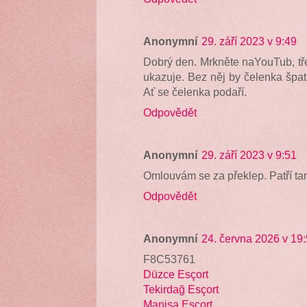
Anonymní
29. září 2023 v 9:49
Dobrý den. Mrkněte naYouTub, tře
ukazuje. Bez něj by čelenka špatn
Ať se čelenka podaří.
Odpovědět
Anonymní
29. září 2023 v 9:51
Omlouvám se za překlep. Patří tam
Odpovědět
Anonymní
24. června 2026 v 19
F8C53761
Düzce Esçort
Tekirdağ Esçort
Manisa Esçort