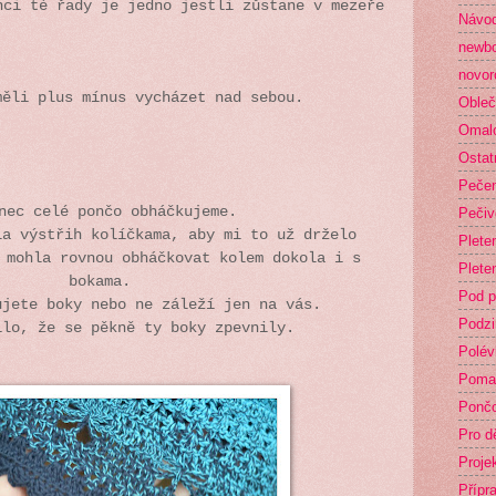
nci té řady je jedno jestli zůstane v mezeře
Návod
newb
novor
měli plus mínus vycházet nad sebou.
Obleč
Omal
Ostat
Peče
nec celé pončo obháčkujeme.
Pečiv
la výstřih kolíčkama, aby mi to už drželo
Plete
 mohla rovnou obháčkovat kolem dokola i s
Plete
bokama.
Pod p
ujete boky nebo ne záleží jen na vás.
Podz
ilo, že se pěkně ty boky zpevnily.
Polév
Poma
Ponč
Pro dě
Proje
Přípr