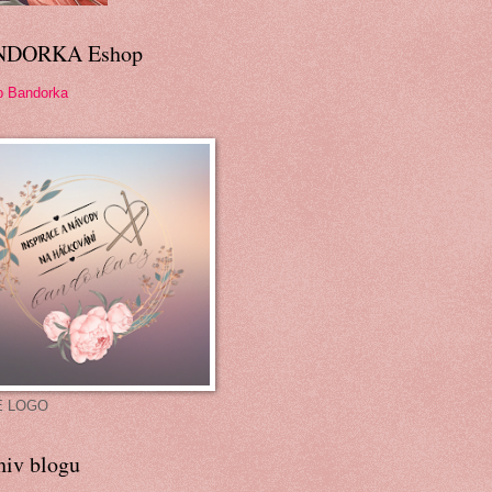
NDORKA Eshop
p Bandorka
É LOGO
hiv blogu