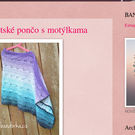
BA
Esho
tské pončo s motýlkama
NOV
Arc