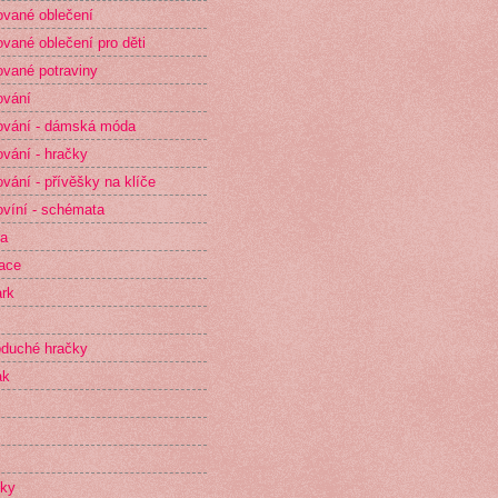
vané oblečení
vané oblečení pro děti
vané potraviny
ování
vání - dámská móda
vání - hračky
vání - přívěšky na klíče
víní - schémata
ta
race
rk
duché hračky
ak
íky