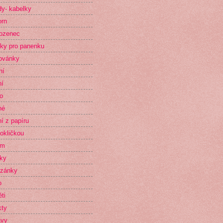
y- kabelky
orn
ozenec
ky pro panenku
ovánky
ní
ní
o
né
ní z papíru
okličkou
im
ky
zánky
o
ti
kty
avy