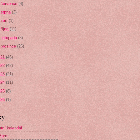
►
července
(4)
►
srpna
(2)
►
září
(1)
►
října
(11)
►
listopadu
(3)
►
prosince
(26)
021
(46)
022
(42)
023
(21)
024
(11)
025
(8)
026
(1)
ky
tní kalendář
Born