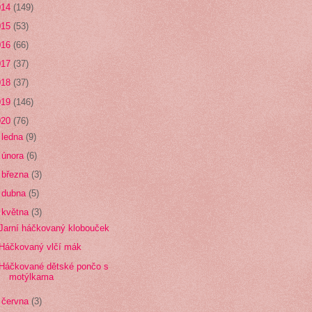
014
(149)
015
(53)
016
(66)
017
(37)
018
(37)
019
(146)
020
(76)
►
ledna
(9)
►
února
(6)
►
března
(3)
►
dubna
(5)
▼
května
(3)
Jarní háčkovaný klobouček
Háčkovaný vlčí mák
Háčkované dětské pončo s
motýlkama
►
června
(3)