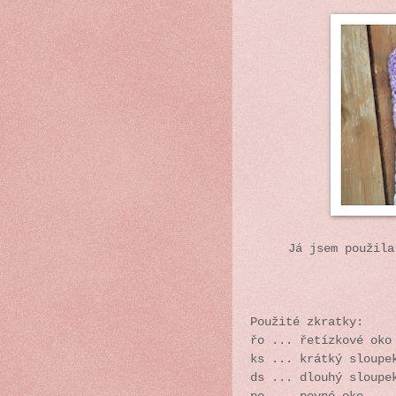
Já jsem použila
Použité zkratky:
řo ... řetízkové oko
ks ... krátký sloupe
ds ... dlouhý sloup