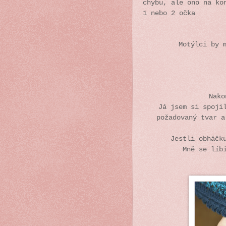
chybu, ale ono na ko
1 nebo 2 očka
Motýlci by 
Nako
Já jsem si spoji
požadovaný tvar a
Jestli obháčk
Mně se líb