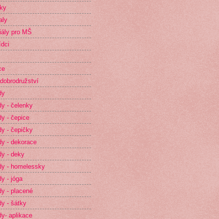
ky
aly
iály pro MŠ
dci
ce
dobrodružství
dy
y - čelenky
y - čepice
y - čepičky
y - dekorace
y - deky
y - homelessky
y - jóga
y - placené
y - šátky
y- aplikace