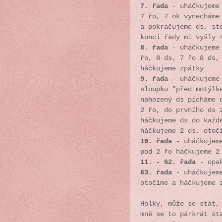
7. řada
- uháčkujeme 
7 řo, 7 ok vynecháme
a pokračujeme ds, st
konci řady mi vyšly
8. řada
- uháčkujeme 
řo, 8 ds, 7 řo 8 ds,
háčkujeme zpátky
9. řada
- uháčkujeme 
sloupku "před motýlk
nahozený ds pícháme 
2 řo, do prvního ds 
háčkujeme ds do každ
háčkujeme 2 ds, otoč
10. řada
- uháčkujeme
pod 2 řo háčkujeme 2
11. - 62. řada
- opak
63. řada
- uháčkujeme
otočíme a háčkujeme 
Holky, může se stát,
mně se to párkrát st