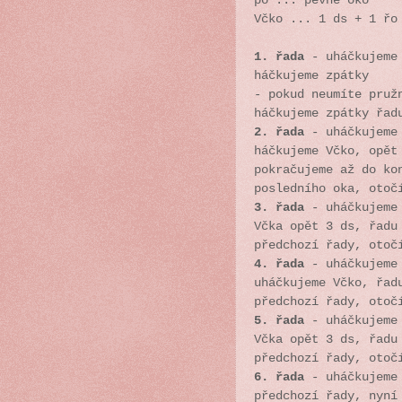
po ... pevné oko
Včko ... 1 ds + 1 řo
1. řada
-
uháčkujeme
háčkujeme zpátky
- pokud neumíte pruž
háčkujeme zpátky řad
2. řada
- uháčkujeme 
háčkujeme Včko, opět
pokračujeme až do ko
posledního oka, otoč
3. řada
- uháčkujeme 
Včka opět 3 ds, řadu
předchozí řady, otoč
4. řada
- uháčkujeme 
uháčkujeme Včko,
řad
předchozí řady, otoč
5. řada
-
uháčkujeme
Včka opět 3 ds, řadu
předchozí řady, otoč
6. řada
- uháčkujeme 
předchozí řady, nyní