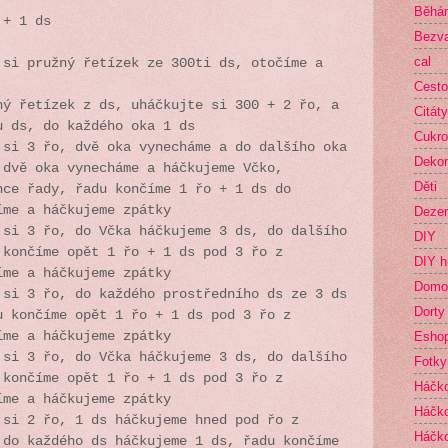
Běhá
 + 1 ds
Bezva
cal
 si pružný řetízek ze 300ti ds, otočíme a
Cesto
ný řetízek z ds, uháčkujte si 300 + 2 řo, a
Citáty
u ds, do každého oka 1 ds
Cukro
si 3 řo, dvě oka vynecháme a do dalšího oka
Deko
 dvě oka vynecháme a háčkujeme Včko,
Děti
nce řady, řadu končíme 1 řo + 1 ds do
íme a háčkujeme zpátky
Dezer
si 3 řo, do Včka háčkujeme 3 ds, do dalšího
DIY
 končíme opět 1 řo + 1 ds pod 3 řo z
DIY h
íme a háčkujeme zpátky
Domo
si 3 řo, do každého prostředního ds ze 3 ds
Dorty
u končíme opět 1 řo + 1 ds pod 3 řo z
Esho
íme a háčkujeme zpátky
 si 3 řo, do Včka háčkujeme 3 ds, do dalšího
Fotky
 končíme opět 1 řo + 1 ds pod 3 řo z
Háčk
íme a háčkujeme zpátky
Háčko
si 2 řo, 1 ds háčkujeme hned pod řo z
Háčk
 do každého ds háčkujeme 1 ds, řadu končíme