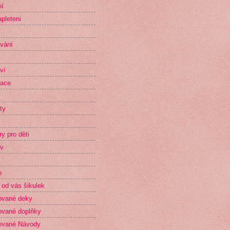
ní
pleteni
vání
ví
race
ty
ry pro děti
v
p
 od vás šikulek
ované deky
vané doplňky
ované Návody