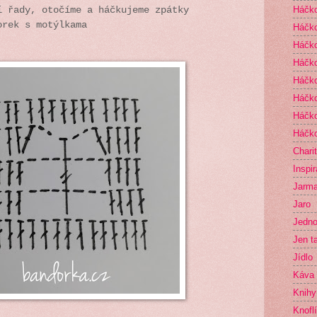
Háčko
í řady, otočíme a háčkujeme zpátky
orek s motýlkama
Háčko
Háčko
Háčk
Háčko
Háčko
Háčko
Háčko
Chari
Inspi
Jarma
Jaro
Jedno
Jen t
Jídlo
Káva
Knihy
Knofl