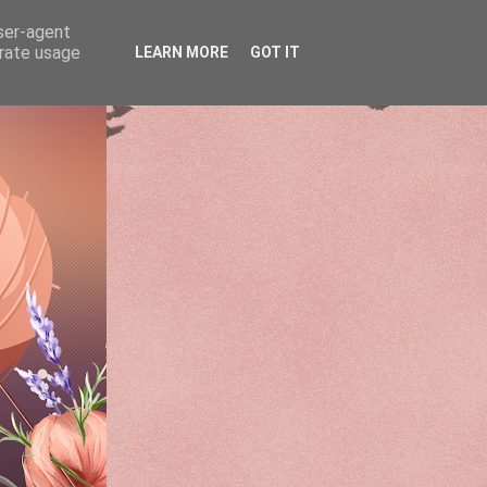
user-agent
erate usage
LEARN MORE
GOT IT