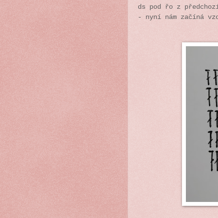
ds pod řo z předchoz
- nyní nám začíná vz