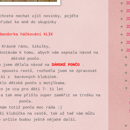
►
2
►
2
chcete nechat ujít novinky, pojďte
►
2
přidat ke mně do skupinky
►
2
Bandorka háčkování KLIK
►
2
►
2
Krásné ráno, šikulky,
▼
2
dostávám k tomu, abych vám sepsala návod na
dětské pončo.
m jsem dělala návod na
DÁMSKÉ PONČO
.
 spoustu restů, rozhodla jsem se zpracovat
lší z barevných klubíček.
klo dětské pončo s motýlkama.
čo je cca pro děti 7- 11 let
 a tak mne přišlo super zaměřit se trošku na
ponča.
mám totiž ponča moc ráda :)
ší klubíčka na cestě, tak už teď vám můžu
e určite budou ještě nějaké další.