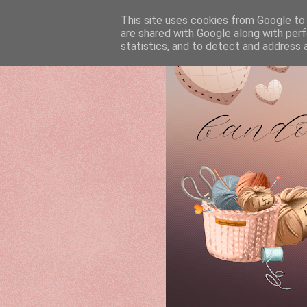
This site uses cookies from Google to d
are shared with Google along with perf
statistics, and to detect and address 