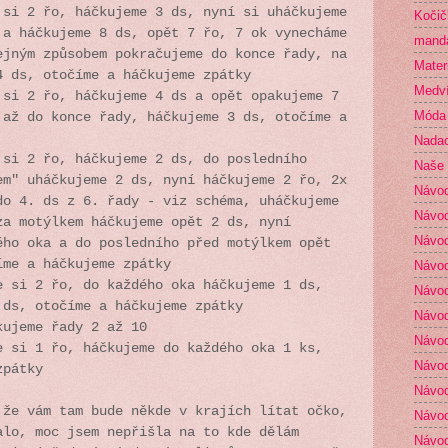
si 2 řo, háčkujeme 3 ds, nyní si uháčkujeme
Kočič
 a háčkujeme 8 ds, opět 7 řo, 7 ok vynecháme
mand
ejným způsobem pokračujeme do konce řady, na
Mater
 4 ds,
otočíme a háčkujeme zpátky
Medví
si 2 řo, háčkujeme 4 ds a opět opakujeme 7
Móda
 až do konce řady, háčkujeme 3 ds, otočíme a
Nada
si 2 řo, háčkujeme 2 ds, do posledního
Naše 
em" uháčkujeme 2 ds, nyní háčkujeme 2 řo, 2x
Návo
do 4. ds z 6. řady - viz schéma, uháčkujeme
Návod
za motýlkem háčkujeme opět 2 ds, nyní
Návod
ého oka a do posledního před motýlkem opět
íme a háčkujeme zpátky
Návod
 si 2 řo, do každého oka háčkujeme 1 ds,
Návod
 ds, otočíme a háčkujeme zpátky
Návod
ujeme řady 2 až 10
Návod
 si 1 řo, háčkujeme do každého oka 1 ks,
Návod
zpátky
Návod
 že vám tam bude někde v krajích lítat očko,
Návod
alo, moc jsem nepřišla na to kde dělám
Návod