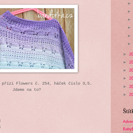
►
2
►
2
►
2
►
2
 přízi Flowers č. 254, háček číslo 3,5.
►
2
Jdeme na to?
►
2
Štít
k
Adven
ek
Baby