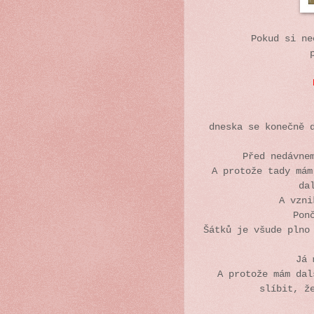
Pokud si ne
dneska se konečně 
Před nedávne
A protože tady mám
da
A vzni
Pon
Šátků je všude plno
Já 
A protože mám dal
slíbit, ž