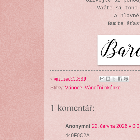
Užívejte si poho
Važte si toho
A hlavně
Buďte šť
v
prosince 24, 2019
Štítky:
Vánoce
,
Vánoční okénko
1 komentář:
Anonymní
22. června 2026 v 0:0
440F0C2A