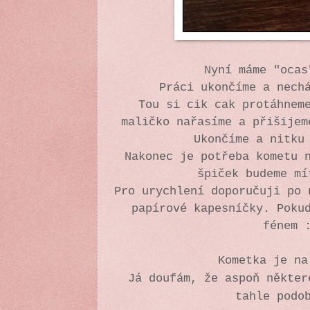
Nyní máme "oca
Práci ukončíme a nech
Tou si cik cak protáhnem
maličko nařasíme a přišijem
Ukončíme a nitku
Nakonec je potřeba kometu 
špiček budeme mí
Pro urychlení doporučuji po 
papírové kapesníčky. Poku
fénem 
Kometka je n
Já doufám, že aspoň někter
tahle podo