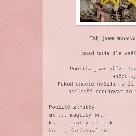
Tak jsem musel
Snad bude dle vaš
Použila jsem přízi Je
Háček 2
Pokud chcete hvězdu menší
nejlepší regulovat to
Použité zkratky:
mk ... magický kruh
ks ... krátký sloupek
řo ... řetízkové oko