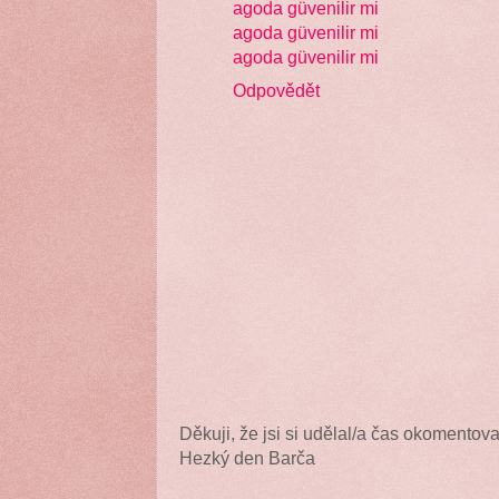
agoda güvenilir mi
agoda güvenilir mi
agoda güvenilir mi
Odpovědět
Děkuji, že jsi si udělal/a čas okomentova
Hezký den Barča