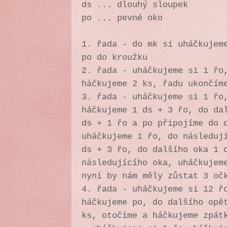
ds ... dlouhý sloupek
po ... pevné oko
1. řada - do mk si uháčkujem
po do kroužku
2. řada - uháčkujeme si 1 řo
háčkujeme 2 ks, řadu ukončím
3. řada - uháčkujeme si 1 řo
háčkujeme 1 ds + 3 řo, do da
ds + 1 řo a po připojíme do 
uháčkujeme 1 řo, do následuj
ds + 3 řo, do dalšího oka 1 
následujícího oka, uháčkujem
nyní by nám měly zůstat 3 oč
4. řada - uháčkujeme si 12 ř
háčkujeme po, do dalšího opě
ks, otočíme a háčkujeme zpát