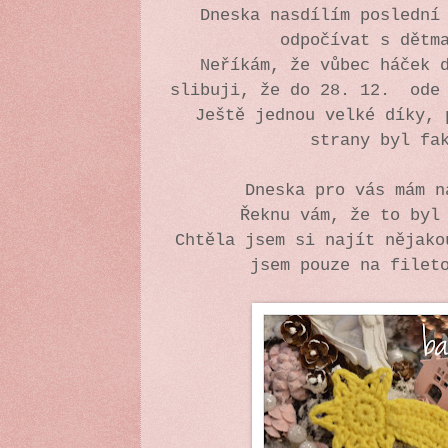
Dneska nasdílím poslední
odpočívat s dětm
Neříkám, že vůbec háček 
slibuji, že do 28. 12. ode 
Ještě jednou velké díky, 
strany byl fa
Dneska pro vás mám n
Řeknu vám, že to byl
Chtěla jsem si najít nějako
jsem pouze na filet