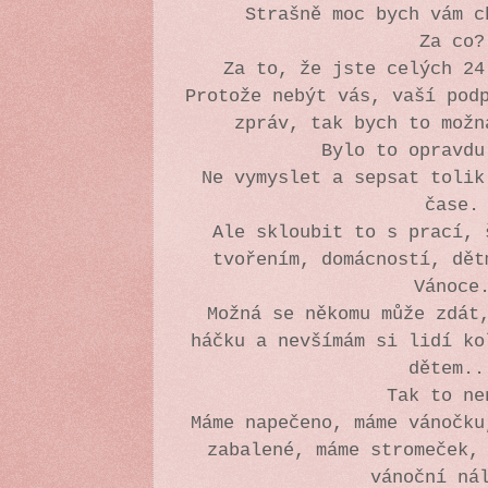
Strašně moc bych vám 
Za co
Za to, že jste celých 2
Protože nebýt vás, vaší pod
zpráv, tak bych to mož
Bylo to opravd
Ne vymyslet a sepsat tolik
čase
Ale skloubit to s prací, 
tvořením, domácností, dět
Vánoc
Možná se někomu může zdát
háčku a nevšímám si lidí ko
dětem.
Tak to n
Máme napečeno, máme vánočku
zabalené, máme stromeček,
vánoční ná