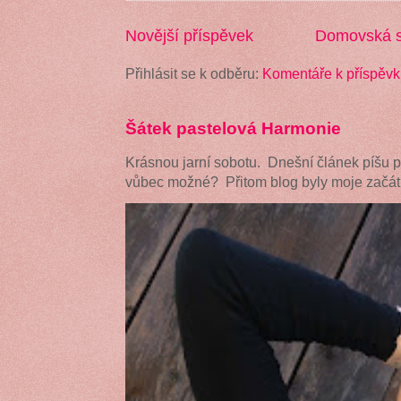
Novější příspěvek
Domovská s
Přihlásit se k odběru:
Komentáře k příspěvk
Šátek pastelová Harmonie
Krásnou jarní sobotu. Dnešní článek píšu 
vůbec možné? Přitom blog byly moje začátk