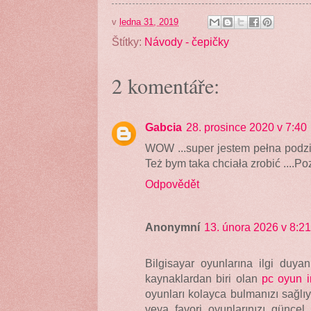
v
ledna 31, 2019
Štítky:
Návody - čepičky
2 komentáře:
Gabcia
28. prosince 2020 v 7:40
WOW ...super jestem pełna podziw
Też bym taka chciała zrobić ....P
Odpovědět
Anonymní
13. února 2026 v 8:21
Bilgisayar oyunlarına ilgi duyan
kaynaklardan biri olan
pc oyun i
oyunları kolayca bulmanızı sağlı
veya favori oyunlarınızı güncel 