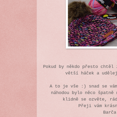
Pokud by někdo přesto chtěl 
větší háček a uděle
A to je vše :) snad se vá
náhodou bylo něco špatně 
klidně se ozvěte, rá
Přeji vám krás
Barča