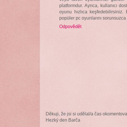
platformdur. Ayrıca, kullanıcı do
oyunu hızlıca keşfedebilirsiniz.
popüler pc oyunlarını sorunsuzca i
Odpovědět
Děkuji, že jsi si udělal/a čas okomentova
Hezký den Barča