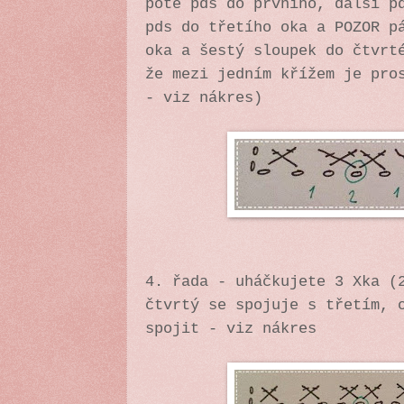
poté pds do prvního, další p
pds do třetího oka a POZOR p
oka a šestý sloupek do čtvrt
že mezi jedním křížem je pro
- viz nákres)
4. řada - uháčkujete 3 Xka (
čtvrtý se spojuje s třetím, 
spojit - viz nákres