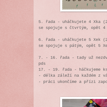
5. řada - uháčkujete 4 Xka (
se spojuje s čtvrtým, opět 4
6. řada -
uháčkujete 5 Xek (
se spojuje s pátým, opět 5 X
7. - 16. řada - tady už nezd
pds
17. - 19. řada - háčkujeme k
- délka záleží na každém z v
- práci ukončíme a přízi zap