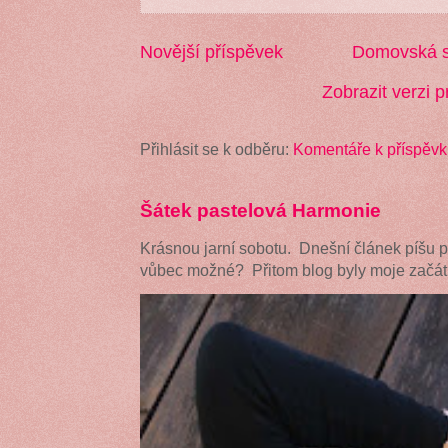
Novější příspěvek
Domovská s
Zobrazit verzi p
Přihlásit se k odběru:
Komentáře k příspěvk
Šátek pastelová Harmonie
Krásnou jarní sobotu. Dnešní článek píšu 
vůbec možné? Přitom blog byly moje začátk