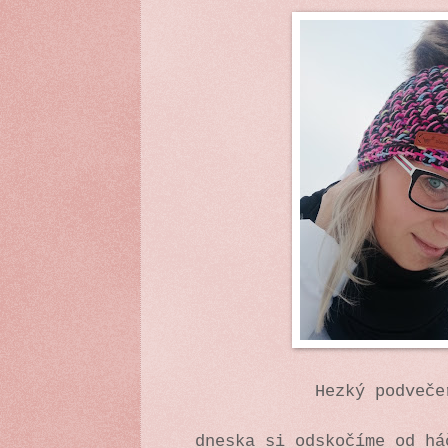
Hezký podveče
dneska si odskočíme od h