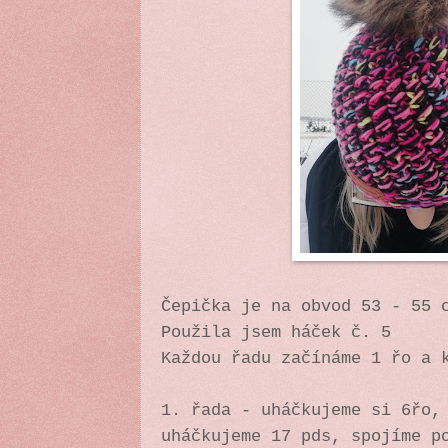
Čepička je na obvod 53 - 55 
Použila jsem háček č. 5
Každou řadu začínáme 1 řo a 
1. řada - uháčkujeme si 6řo,
uháčkujeme 17 pds, spojíme p