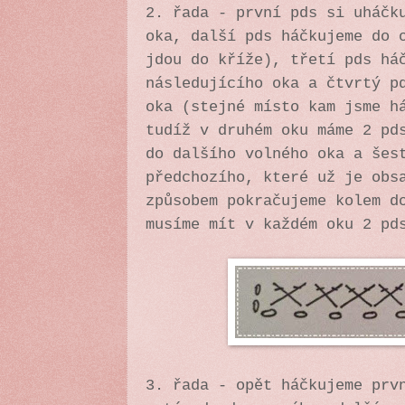
2. řada - první pds si uháčk
oka, další pds háčkujeme do 
jdou do kříže), třetí pds há
následujícího oka a čtvrtý p
oka (stejné místo kam jsme h
tudíž v druhém oku máme 2 pd
do dalšího volného oka a šes
předchozího, které už je obs
způsobem pokračujeme kolem d
musíme mít v každém oku 2 pd
3. řada - opět háčkujeme prv