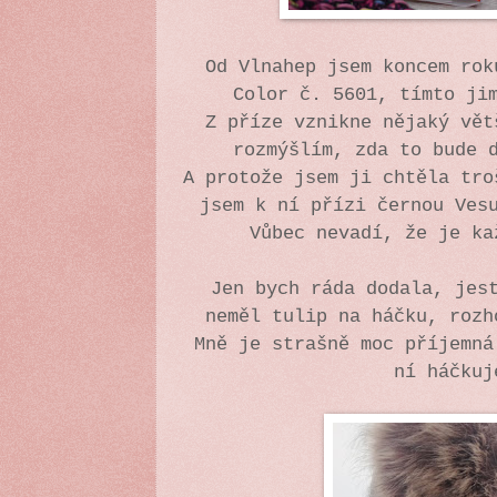
Od Vlnahep jsem koncem rok
Color č. 5601, tímto ji
Z příze vznikne nějaký vět
rozmýšlím, zda to bude 
A protože jsem ji chtěla tro
jsem k ní přízi černou Ves
Vůbec nevadí, že je ka
Jen bych ráda dodala, jes
neměl tulip na háčku, roz
Mně je strašně moc příjemná
ní háčkuj