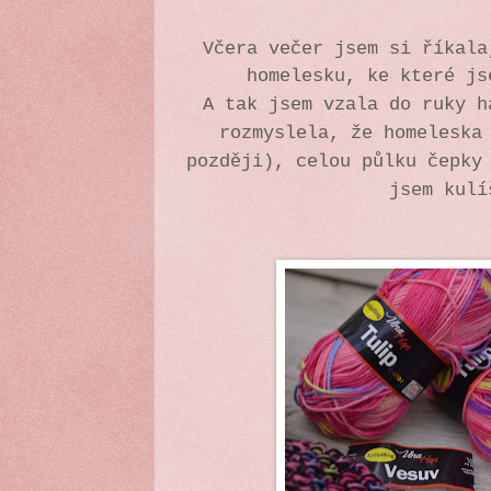
Včera večer jsem si říkala
homelesku, ke které j
A tak jsem vzala do ruky h
rozmyslela, že homeleska
později), celou půlku čepky
jsem kulí