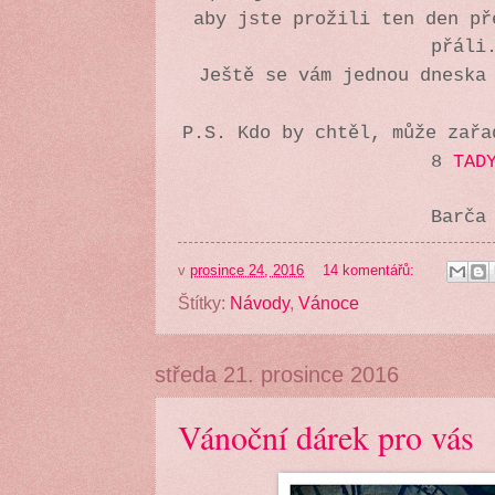
aby jste prožili ten den př
přáli
Ještě se vám jednou dneska
P.S. Kdo by chtěl, může zařa
8
TAD
Barč
v
prosince 24, 2016
14 komentářů:
Štítky:
Návody
,
Vánoce
středa 21. prosince 2016
Vánoční dárek pro vás