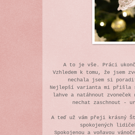
A to je vše. Práci ukon
Vzhledem k tomu, že jsem zv
nechala jsem si porad
Nejlepší varianta mi přišla 
lahve a natáhnout zvoneček 
nechat zaschnout - u
A teď už vám přeji krásný Š
spokojených lidič
Spokojenou a voňavou vánoč