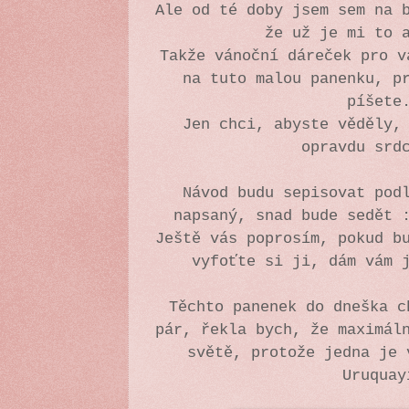
Ale od té doby jsem sem na 
že už je mi to 
Takže vánoční dáreček pro v
na tuto malou panenku, p
píšet
Jen chci, abyste věděly,
opravdu srd
Návod budu sepisovat pod
napsaný, snad bude sedět 
Ještě vás poprosím, pokud b
vyfoťte si ji, dám vám 
Těchto panenek do dneška c
pár, řekla bych, že maximál
světě, protože jedna je 
Uruquay