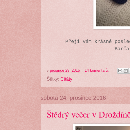
Přeji vám krásné posle
Barča
v
prosince 29, 2016
14 komentářů:
Štítky:
Citáty
sobota 24. prosince 2016
Štědrý večer v Droždín