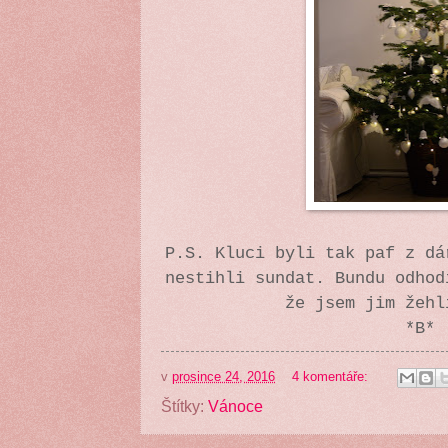
P.S. Kluci byli tak paf z dá
nestihli sundat. Bundu odhod
že jsem jim žehl
*B*
v
prosince 24, 2016
4 komentáře:
Štítky:
Vánoce