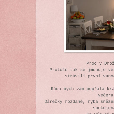
Proč v Dro
Protože tak se jmenuje ve
strávili první váno
Ráda bych vám popřála kr
večera
Dárečky rozdané, ryba sněze
spokoje