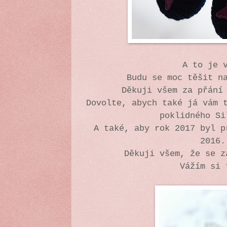
A to je 
Budu se moc těšit n
Děkuji všem za přání
Dovolte, abych také já vám 
poklidného Si
A také, aby rok 2017 byl p
2016.
Děkuji všem, že se z
Vážím si 