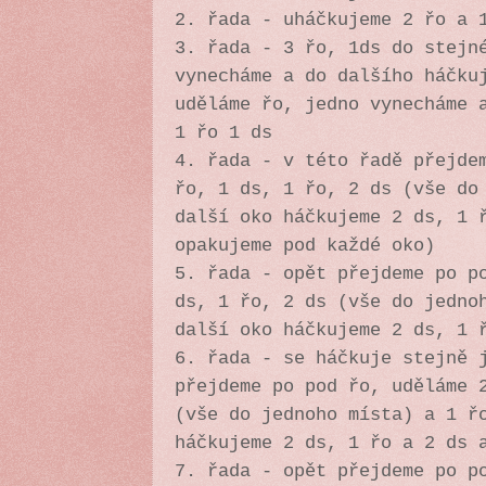
2. řada - uháčkujeme 2 řo a 
3. řada - 3 řo, 1ds do stejn
vynecháme a do dalšího háčku
uděláme řo, jedno vynecháme 
1 řo 1 ds
4. řada - v této řadě přejde
řo, 1 ds, 1 řo, 2 ds (vše do
další oko háčkujeme 2 ds, 1 
opakujeme pod každé oko)
5. řada - opět přejdeme po p
ds, 1 řo, 2 ds (vše do jedno
další oko háčkujeme 2 ds, 1 
6. řada - se háčkuje stejně 
přejdeme po pod řo, uděláme 
(vše do jednoho místa) a 1 ř
háčkujeme 2 ds, 1 řo a 2 ds 
7. řada - opět přejdeme po p