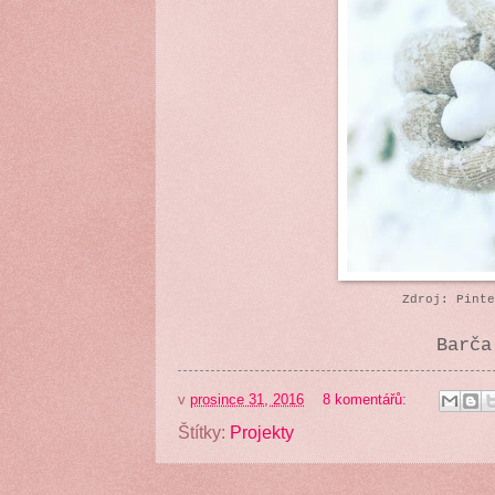
Zdroj: Pinte
Barča
v
prosince 31, 2016
8 komentářů:
Štítky:
Projekty