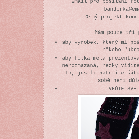
Email pro posílání fo
bandorka@em
Osmý projekt konč
Mám pouze tři 
aby výrobek, který mi po
někoho "ukr
aby fotka měla prezentov
nerozmazaná, hezky vidit
to, jestli nafotíte šát
sobě není důl
UVEĎTE SVÉ