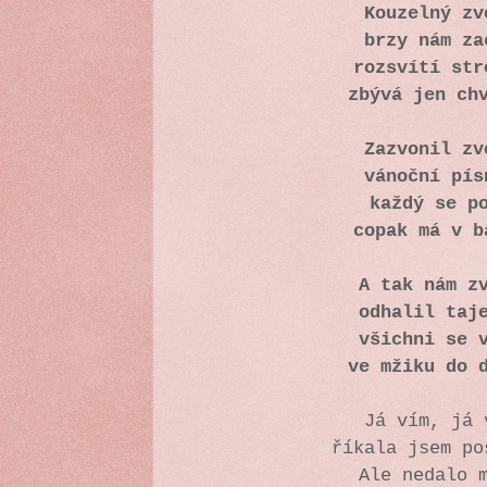
Kouzelný zv
brzy nám za
rozsvítí str
zbývá jen ch
Zazvonil zv
vánoční pís
každý se p
copak má v b
A tak nám z
odhalil taj
všichni se 
ve mžiku do 
Já vím, já 
říkala jsem po
Ale nedalo 