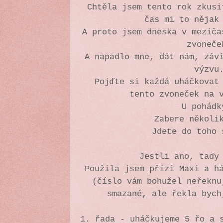
Chtěla jsem tento rok zkusi
čas mi to nějak
A proto jsem dneska v meziča
zvoneče
A napadlo mne, dát nám, záv
výzvu
Pojďte si každá uháčkovat
tento zvoneček na 
U pohád
Zabere několi
Jdete do toho
Jestli ano, tady
Použila jsem přízi Maxi a h
(číslo vám bohužel neřeknu
smazané, ale řekla bych
1. řada - uháčkujeme 5 řo a 