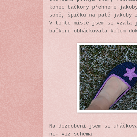
konec bačkory přehneme jakob
sobě, špičku na patě jakoby 
V tomto místě jsem si vzala 
bačkoru obháčkovala kolem do
Na dozdobení jsem si uháčkov
ni- viz schéma