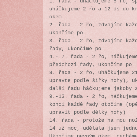
1. řada - uháčkujeme 5 řo, s
uháčkujeme 2 řo a 12 ds do k
okem
2. řada - 2 řo, zdvojíme kaž
ukončíme po
3. řada - 2 řo, zdvojíme kaž
řady, ukončíme po
4.- 7. řada - 2 řo, háčkujem
předchozí řady, ukončíme po
8. řada - 2 řo, uháčkujeme 2
upravte podle šířky nohy), u
další řadu háčkujeme jakoby 
9.-13. řada - 2 řo, háčkujem
konci každé řady otočíme (op
upravit podle délky nohy)
14. řada - protože na mou no
14 už moc, udělala jsem jedn
Ukončíme pevným okem, nechám