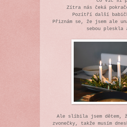
Co víc si 
Zítra nás čeká pokrač
Pozítří další babi
Přiznám se, že jsem ale un
sebou pleskla
Ale slíbila jsem dětem, 
zvonečky, takže musím dnes