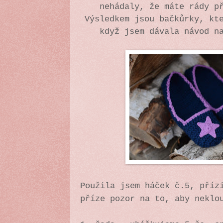
nehádaly, že máte rády p
Výsledkem jsou bačkůrky, kt
když jsem dávala návod n
Použila jsem háček č.5, příz
příze pozor na to, aby neklo