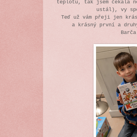
teplotu, tak jsem čekala n
ustál), vy sp
Teď už vám přeji jen krá
a krásný první a druh
Barča