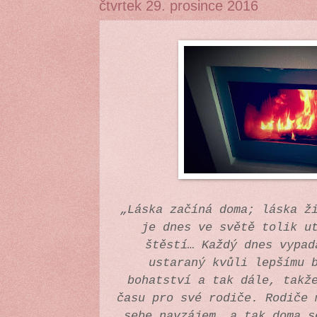
čtvrtek 29. prosince 2016
„Láska začíná doma; láska ž
je dnes ve světě tolik u
štěstí… Každý dnes vypad
ustaraný kvůli lepšímu 
bohatství a tak dále, takž
času pro své rodiče. Rodiče 
sebe navzájem, a tak doma s