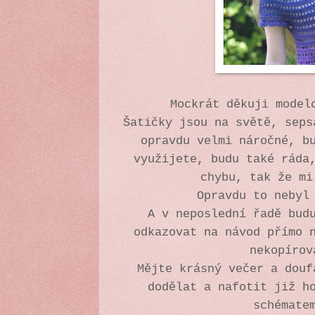
Mockrát děkuji model
Šatičky jsou na světě, seps
opravdu velmi náročné, b
využijete, budu také ráda
chybu, tak že m
Opravdu to nebyl
A v neposlední řadě bud
odkazovat na návod přímo 
nekopíro
Mějte krásný večer a douf
dodělat a nafotit již h
schémate