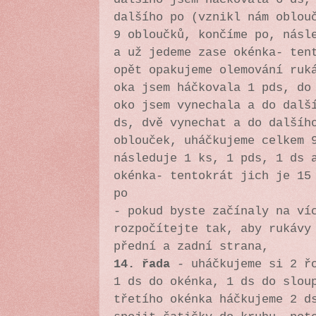
dalšího po (vznikl nám oblou
9 obloučků, končíme po, násl
a už jedeme zase okénka- ten
opět opakujeme olemování ru
oka jsem háčkovala 1 pds, do
oko jsem vynechala a do dalš
ds, dvě vynechat a do dalšíh
oblouček, uháčkujeme celkem 
následuje 1 ks, 1 pds, 1 ds 
okénka- tentokrát jich je 15
po
- pokud byste začínaly na ví
rozpočítejte tak, aby rukávy
přední a zadní strana,
14. řada
-
uháčkujeme si 2 ř
1 ds do okénka, 1 ds do slou
třetího okénka háčkujeme 2 d