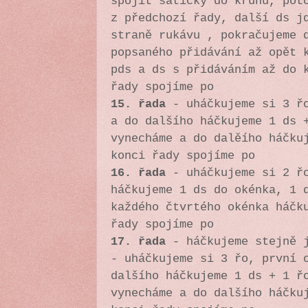
spojit šatičky do kruhu, pot
z předchozí řady, další ds j
straně rukávu , pokračujeme 
popsaného přidávání až opět 
pds a ds s přidáváním až do 
řady spojíme po
15. řada
-
uháčkujeme si 3 ř
a do dalšího háčkujeme 1 ds 
vynecháme a do dalěího háčku
konci řady spojíme po
16. řada
-
uháčkujeme si 2 ř
háčkujeme 1 ds do okénka, 1 
každého čtvrtého okénka háčk
řady spojíme po
17. řada
- háčkujeme stejně j
- uháčkujeme si 3 řo, první 
dalšího háčkujeme 1 ds + 1 ř
vynecháme a do dalšího háčku