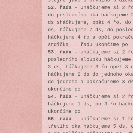
stejně jako u prvního srdíč
52. řada
- uháčkujeme si 2 řo
do posledního oka háčkujeme 
ds sháčkujeme, opět 4 řo, do
ds, háčkujeme 7 ds, do posle
háčkujeme 4 řo a opět pokrač
srdíčka...
řadu ukončíme po
53. řada
- uháčkujeme si 2 řo
posledního sloupku háčkujeme
3 ds, háčkujeme 3 řo opět 3 
háčkujeme 2 ds do jednoho ok
do jednoho a pokračujeme 3 
ukončíme po
54. řada
- uháčkujeme si 2 řo
háčkujeme 1 ds, po 3 řo háč
ukončíme po
56. řada
- uháčkujeme si 1 řo
třetího oka háčkujeme 5 ds, 