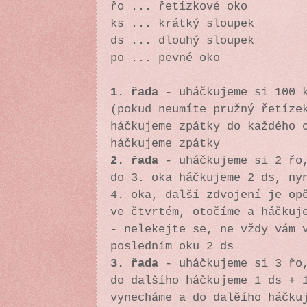
řo ... řetízkové oko
ks ... krátký sloupek
ds ... dlouhý sloupek
po ... pevné oko
1. řada
- uháčkujeme si 100 k
(pokud neumíte pružný řetíze
háčkujeme zpátky do každého 
háčkujeme zpátky
2. řada
- uháčkujeme si 2 řo,
do 3. oka háčkujeme 2 ds, ny
4. oka, další zdvojení je op
ve čtvrtém, otočíme a háčkuj
- nelekejte se, ne vždy vám 
posledním oku 2 ds
3. řada
- uháčkujeme si 3 řo,
do dalšího háčkujeme 1 ds + 
vynecháme a do dalěího háčku