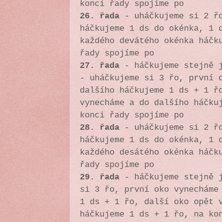
konci řady spojíme po
26. řada
-
uháčkujeme si 2 ř
háčkujeme 1 ds do okénka, 1 
každého devátého okénka háčk
řady spojíme po
27. řada
- háčkujeme stejně j
-
uháčkujeme si 3 řo, první 
dalšího háčkujeme 1 ds + 1 ř
vynecháme a do dalšího háčku
konci řady spojíme po
28. řada
-
uháčkujeme si 2 ř
háčkujeme 1 ds do okénka, 1 
každého desátého okénka háčk
řady spojíme po
29. řada
- háčkujeme stejně j
si 3 řo, první oko vynecháme
1 ds + 1 řo, další oko opět 
háčkujeme 1 ds + 1 řo, na ko