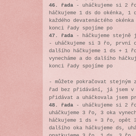
46. řada
-
uháčkujeme si 2 ř
háčkujeme 1 ds do okénka, 1 
každého devatenáctého okénka
konci řady spojíme po
47. řada
- háčkujeme stejně j
-
uháčkujeme si 3 řo, první 
dalšího háčkujeme 1 ds + 1 ř
vynecháme a do dalšího háčku
konci řady spojíme po
- můžete pokračovat stejným 
řad bez přidávání, já jsem v
přidávat a uháčkovala jsem p
48. řada
- uháčkujeme si 2 řo
uháčkujeme 3 řo, 3 oka vynec
háčkujeme 1 ds + 3 řo, opět 
dalšího oka háčkujeme ds, uh
opatkujeme 3 řo, 1 ds, 3 řo,