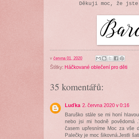
Děkuji moc, že jst
v
června 01, 2020
Štítky:
Háčkované oblečení pro děti
35 komentářů:
Luďka
2. června 2020 v 0:16
Baruško stále se mi honí hlavou
nebo jsi mi hodně povědomá .
časem upřesníme Moc za vše d
Palečky je moc šikovná.Jestli šati