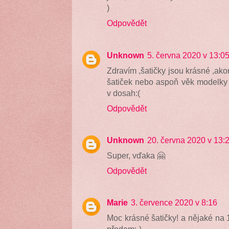
)
Odpovědět
Unknown
5. června 2020 v 13:0
Zdravím ,šatičky jsou krásné ,akor
šatiček nebo aspoň věk modelky 
v dosah:(
Odpovědět
Unknown
20. června 2020 v 13:
Super, vďaka 🤗
Odpovědět
Marie
3. července 2020 v 8:16
Moc krásné šatičky! a nějaké na 1
předem:-)