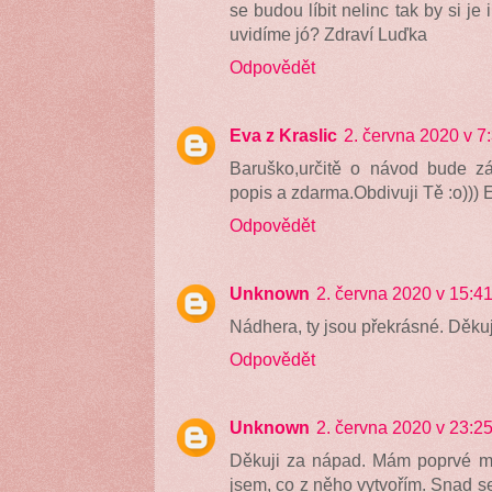
se budou líbit nelinc tak by si je
uvidíme jó? Zdraví Luďka
Odpovědět
Eva z Kraslic
2. června 2020 v 7
Baruško,určitě o návod bude zá
popis a zdarma.Obdivuji Tě :o))) 
Odpovědět
Unknown
2. června 2020 v 15:4
Nádhera, ty jsou překrásné. Děkuj
Odpovědět
Unknown
2. června 2020 v 23:2
Děkuji za nápad. Mám poprvé me
jsem, co z něho vytvořím. Snad se