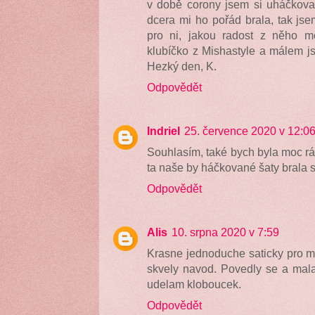
v době corony jsem si uháčkova
dcera mi ho pořád brala, tak jse
pro ni, jakou radost z něho mě
klubíčko z Mishastyle a málem js
Hezký den, K.
Odpovědět
Indriel
25. července 2020 v 12:0
Souhlasím, také bych byla moc rá
ta naše by háčkované šaty brala 
Odpovědět
Alis
10. srpna 2020 v 7:59
Krasne jednoduche saticky pro m
skvely navod. Povedly se a mala
udelam kloboucek.
Odpovědět