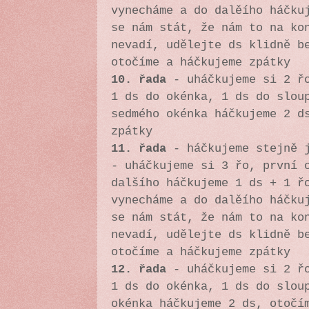
vynecháme a do dalěího háčku
se nám stát, že nám to na ko
nevadí, udělejte ds klidně b
otočíme a háčkujeme zpátky
10. řada
-
uháčkujeme si 2 ř
1 ds do okénka, 1 ds do slou
sedmého okénka háčkujeme 2 d
zpátky
11. řada
- háčkujeme stejně j
- uháčkujeme si 3 řo, první 
dalšího háčkujeme 1 ds + 1 ř
vynecháme a do dalěího háčku
se nám stát, že nám to na ko
nevadí, udělejte ds klidně b
otočíme a háčkujeme zpátky
12. řada
-
uháčkujeme si 2 ř
1 ds do okénka, 1 ds do slou
okénka háčkujeme 2 ds, otočí