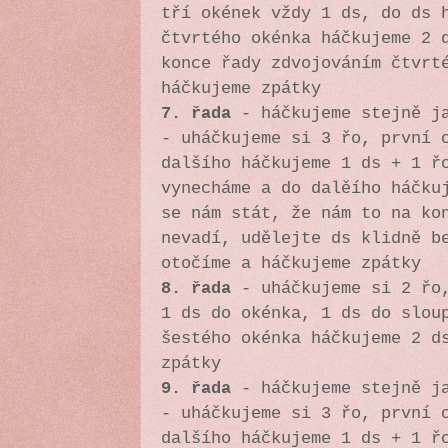
tří okének vždy 1 ds, do ds 
čtvrtého okénka háčkujeme 2 
konce řady zdvojováním čtvrt
háčkujeme zpátky
7. řada
- háčkujeme stejně ja
- uháčkujeme si 3 řo, první 
dalšího háčkujeme 1 ds + 1 ř
vynecháme a do dalěího háčku
se nám stát, že nám to na ko
nevadí, udělejte ds klidně b
otočíme a háčkujeme zpátky
8. řada
- uháčkujeme si 2 řo,
1 ds do okénka, 1 ds do slou
šestého okénka háčkujeme 2 d
zpátky
9. řada
- háčkujeme stejně ja
- uháčkujeme si 3 řo, první 
dalšího háčkujeme 1 ds + 1 ř