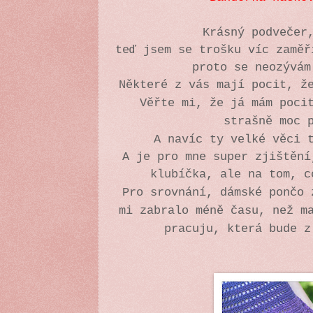
Krásný podvečer
teď jsem se trošku víc zaměř
proto se neozývá
Některé z vás mají pocit, ž
Věřte mi, že já mám poci
strašně moc 
A navíc ty velké věci 
A je pro mne super zjištění
klubíčka, ale na tom, 
Pro srovnání, dámské pončo 
mi zabralo méně času, než m
pracuju, která bude 