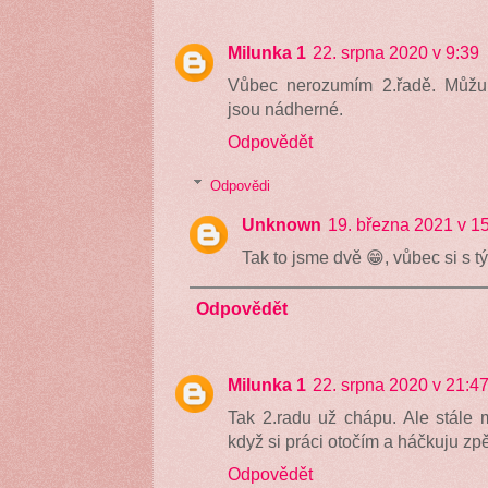
Milunka 1
22. srpna 2020 v 9:39
Vůbec nerozumím 2.řadě. Můžu p
jsou nádherné.
Odpovědět
Odpovědi
Unknown
19. března 2021 v 1
Tak to jsme dvě 😁, vůbec si s 
Odpovědět
Milunka 1
22. srpna 2020 v 21:4
Tak 2.radu už chápu. Ale stále 
když si práci otočím a háčkuju zpě
Odpovědět