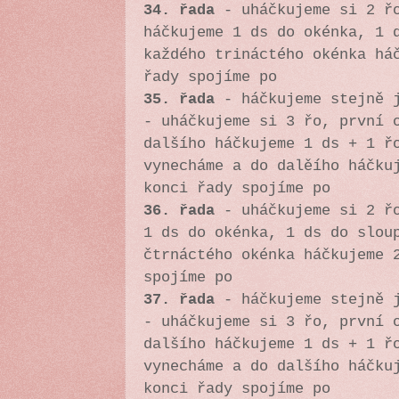
34. řada
-
uháčkujeme si 2 ř
háčkujeme 1 ds do okénka, 1 
každého trináctého okénka há
řady spojíme po
35. řada
- háčkujeme stejně j
-
uháčkujeme si 3 řo, první 
dalšího háčkujeme 1 ds + 1 ř
vynecháme a do dalěího háčku
konci řady spojíme po
36. řada
-
uháčkujeme si 2 ř
1 ds do okénka, 1 ds do slou
čtrnáctého okénka háčkujeme 
spojíme po
37. řada
- háčkujeme stejně j
-
uháčkujeme si 3 řo, první 
dalšího háčkujeme 1 ds + 1 ř
vynecháme a do dalšího háčku
konci řady spojíme po