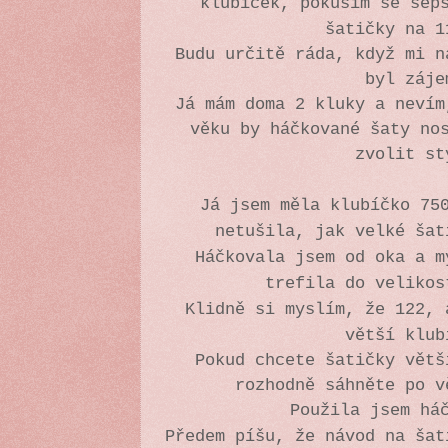
klubíček, pokusím se sep
šatičky na 
Budu určitě ráda, když mi n
byl záj
Já mám doma 2 kluky a nevím
věku by háčkované šaty no
zvolit s
Já jsem měla klubíčko 75
netušila, jak velké šat
Háčkovala jsem od oka a m
trefila do velikos
Klidně si myslím, že 122, 
větší klub
Pokud chcete šatičky větš
rozhodně sáhněte po 
Použila jsem há
Předem píšu, že návod na šat