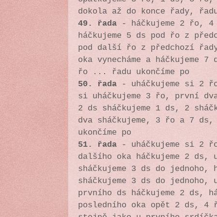
dokola až do konce řady, řad
49. řada
- háčkujeme 2 řo, 4 
háčkujeme 5 ds pod řo z před
pod další řo z předchozí řad
oka vynecháme a háčkujeme 7 
řo ...
řadu ukončíme po
50. řada
- uháčkujeme si 2 řo
si uháčkujeme 3 řo, první dv
2 ds sháčkujeme 1 ds, 2 sháč
dva sháčkujeme, 3 řo a 7 ds,
ukončíme po
51. řada
- uháčkujeme si 2 řo
dalšího oka háčkujeme 2 ds, 
sháčkujeme 3 ds do jednoho, 
sháčkujeme 3 ds do jednoho, 
prvního ds háčkujeme 2 ds, h
posledního oka opět 2 ds, 4 