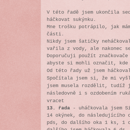
V této řadě jsem ukončila se
háčkovat sukýnku.
Mne trošku potrápilo, jak má
části.
Nikdy jsem šatičky neháčkova
vařila z vody, ale nakonec s
Doporučuji použít značkovače
abyste si mohli označit, kde
Od této řady už jsem háčkov
Spočítala jsem si, že mi vyš
jsem musela rozdělit, tudíž 
následovně i s ozdobením ruk
vracet
13. řada
- uháčkovala jsem Si
14 okýnek, do následujícího 
pds, do dalšího oka 1 ks, 1 
dalšího jsem háčkovala 6 ds,