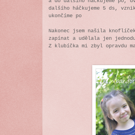
a do dalšího háčkujeme po, d
dalšího háčkujeme 5 ds, vzni
ukončíme po
Nakonec jsem našila knoflíče
zapínat a udělala jen jednod
Z klubíčka mi zbyl opravdu m