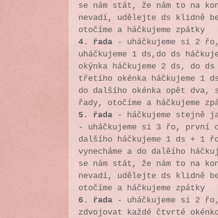
se nám stát, že nám to na ko
nevadí, udělejte ds klidně b
otočíme a háčkujeme zpátky
4. řada
- uháčkujeme si 2 řo,
uháčkujeme 1 ds,do ds háčkuj
okýnka háčkujeme 2 ds, do ds
třetího okénka háčkujeme 1 d
do dalšího okénka opět dva, 
řady, otočíme a háčkujeme z
5. řada
- háčkujeme stejně ja
- uháčkujeme si 3 řo, první 
dalšího háčkujeme 1 ds + 1 ř
vynecháme a do dalěího háčku
se nám stát, že nám to na ko
nevadí, udělejte ds klidně b
otočíme a háčkujeme zpátky
6. řada
- uháčkujeme si 2 řo,
zdvojovat každé čtvrté okénk