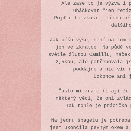
Ale zase to je výzva i 
uháčkovat "jen řetí
Pojďte to zkusit, třeba př
dalšíh
Jak píšu výše, není na tom 
jen ve zkratce. Na půdě v
světle žlutou Camillu, háček
2,5kou, ale potřebovala j
poddajné a nic víc 
Dokonce ani 
Často mi známí říkají že
některý věci, že oni zvlá
Tak tohle je prácička 
Na jednu špagetu je potřeba
jsem ukončila pevným okem a