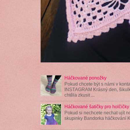
Háčkované ponožky
Pokud chcete být s námi v konta
INSTAGRAM Krásný den, šikulky
chtěla zkusit ...
Háčkované šatičky pro holčičky
Pokud si nechcete nechat ujít n
skupinky Bandorka háčkování K