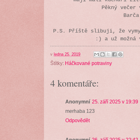
Pěkný večer 
Barča
P.S. Příště slibuji, že vym
:) a už možná 
v
ledna 25, 2019
Štítky:
Háčkované potraviny
4 komentáře:
Anonymní
25. září 2025 v 19:39
merhaba 123
Odpovědět
Anonymní
26. září 2025 v 22:42