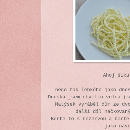
Ahoj šiku
něco tak lehkého jako dne
Dneska jsem chvilku volna (k
Matýsek vyráběl dům ze dv
další díl háčkovan
Berte to s rezervou a berte
jako náv