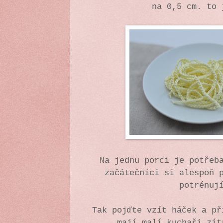
na 0,5 cm. to 
Na jednu porci je potřeb
začátečníci si alespoň 
potrénuj
Tak pojďte vzít háček a př
mají malí kuchaři zít