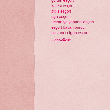
çorum esçort
karesi esçort
bitlis esçort
ağrı esçort
ümraniye yabancı esçort
esçort bayan burdur
bostancı olgun esçort
Odpovědět