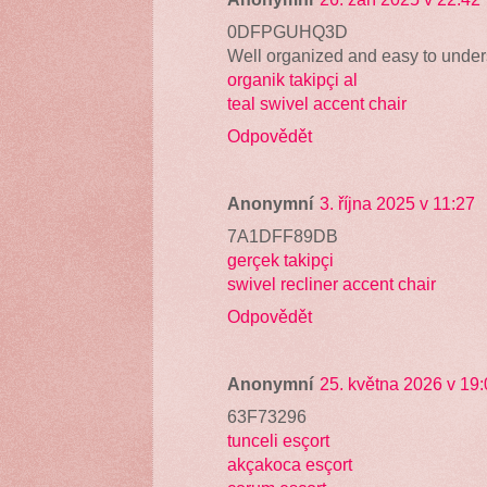
0DFPGUHQ3D
Well organized and easy to under
organik takipçi al
teal swivel accent chair
Odpovědět
Anonymní
3. října 2025 v 11:27
7A1DFF89DB
gerçek takipçi
swivel recliner accent chair
Odpovědět
Anonymní
25. května 2026 v 19
63F73296
tunceli esçort
akçakoca esçort