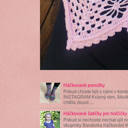
Háčkované ponožky
Pokud chcete být s námi v konta
INSTAGRAM Krásný den, šikulky
chtěla zkusit ...
Háčkované šatičky pro holčičky
Pokud si nechcete nechat ujít n
skupinky Bandorka háčkování K