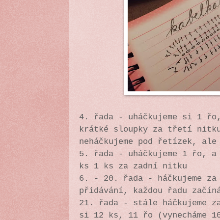
4. řada - uháčkujeme si 1 řo
krátké sloupky za třetí nitk
neháčkujeme pod řetízek, ale
5. řada - uháčkujeme 1 řo, a
ks 1 ks za zadní nitku
6. - 20. řada - háčkujeme za
přidávání, každou řadu začín
21. řada - stále háčkujeme z
si 12 ks, 11 řo (vynecháme 1