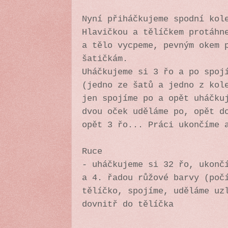
Nyní přiháčkujeme spodní kol
Hlavičkou a tělíčkem protáhn
a tělo vycpeme, pevným okem 
šatičkám.
Uháčkujeme si 3 řo a po spoj
(jedno ze šatů a jedno z kol
jen spojíme po a opět uháčku
dvou oček uděláme po, opět d
opět 3 řo... Práci ukončíme 
Ruce
- uháčkujeme si 32 řo, ukonč
a 4. řadou růžové barvy (poč
tělíčko, spojíme, uděláme uz
dovnitř do tělíčka