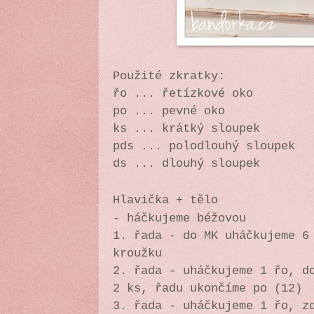
Použité zkratky:
řo ... řetízkové oko
po ... pevné oko
ks ... krátký sloupek
pds ... polodlouhý sloupek
ds ... dlouhý sloupek
Hlavička + tělo
- háčkujeme béžovou
1. řada - do MK uháčkujeme 6
kroužku
2. řada - uháčkujeme 1 řo, d
2 ks, řadu ukončíme po (12)
3. řada - uháčkujeme 1 řo, z