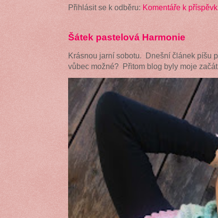
Přihlásit se k odběru:
Komentáře k příspěvk
Šátek pastelová Harmonie
Krásnou jarní sobotu. Dnešní článek píšu 
vůbec možné? Přitom blog byly moje začátk