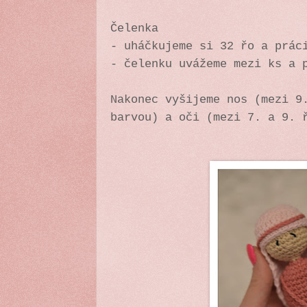
Čelenka
- uháčkujeme si 32 řo a prá
- čelenku uvážeme mezi ks a 
Nakonec vyšijeme nos (mezi 9
barvou) a oči (mezi 7. a 9. 