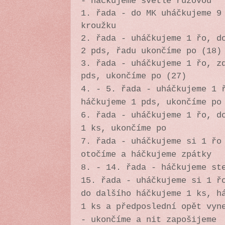
- háčkujeme světle růžovou
1. řada - do MK uháčkujeme 9
kroužku
2. řada - uháčkujeme 1 řo, d
2 pds, řadu ukončíme po (18)
3. řada - uháčkujeme 1 řo, z
pds, ukončíme po (27)
4. - 5. řada - uháčkujeme 1 
háčkujeme 1 pds, ukončíme po
6. řada -
uháčkujeme 1 řo, d
1 ks, ukončíme po
7. řada - uháčkujeme si 1 řo
otočíme a háčkujeme zpátky
8. - 14. řada - háčkujeme st
15. řada - uháčkujeme si 1 ř
do dalšího háčkujeme 1 ks, h
1 ks a předposlední opět vyn
- ukončíme a nit zapošijeme