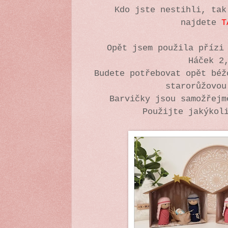
Kdo jste nestihli, tak
najdete
T
Opět jsem použila přízi
Háček 2
Budete potřebovat opět béž
starorůžovou
Barvičky jsou samožřej
Použijte jakýkol