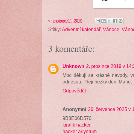
v
prosince 02, 2019
Štítky:
Adventní kalendář
,
Vánoce
,
Váno
3 komentáře:
Unknown
2. prosince 2019 v 14:
Moc děkuji za krásné návody, vn
odnesou. Přeji hezký den, Marie.
Odpovědět
Anonymní
26. července 2025 v 
9B8E66D570
kiralık hacker
hacker arıyorum