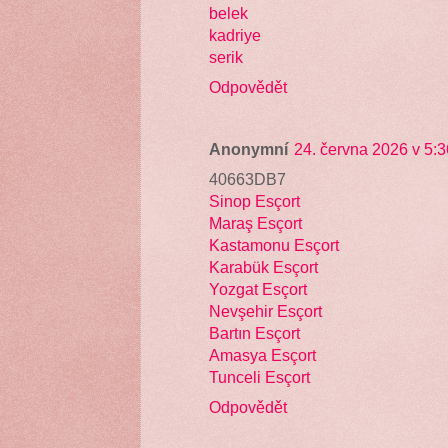
belek
kadriye
serik
Odpovědět
Anonymní
24. června 2026 v 5:3
40663DB7
Sinop Esçort
Maraş Esçort
Kastamonu Esçort
Karabük Esçort
Yozgat Esçort
Nevşehir Esçort
Bartın Esçort
Amasya Esçort
Tunceli Esçort
Odpovědět