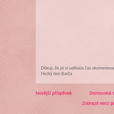
Děkuji, že jsi si udělal/a čas okomentova
Hezký den Barča
Novější příspěvek
Domovská s
Zobrazit verzi p