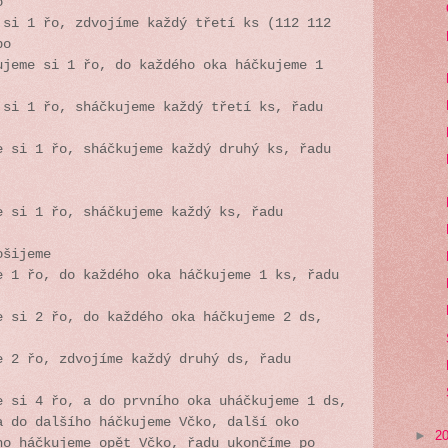
o
 si 1 řo, zdvojíme každý třetí ks (112 112
po
ujeme si 1 řo, do každého oka háčkujeme 1
 si 1 řo, sháčkujeme každý třetí ks, řadu
e si 1 řo, sháčkujeme každý druhý ks, řadu
e si 1 řo, sháčkujeme každý ks, řadu
pošijeme
e 1 řo, do každého oka háčkujeme 1 ks, řadu
e si 2 řo, do každého oka háčkujeme 2 ds,
e 2 řo, zdvojíme každý druhý ds, řadu
e si 4 řo, a do prvního oka uháčkujeme 1 ds,
a do dalšího háčkujeme Včko, další oko
►
2
ho háčkujeme opět Včko, řadu ukončíme po