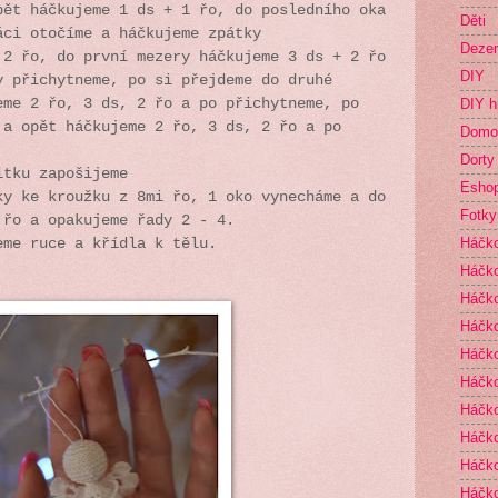
pět háčkujeme 1 ds + 1 řo, do posledního oka
Děti
áci otočíme a háčkujeme zpátky
Dezer
 2 řo, do první mezery háčkujeme 3 ds + 2 řo
DIY
y přichytneme, po si přejdeme do druhé
eme 2 řo, 3 ds, 2 řo a po přichytneme, po
DIY h
 a opět háčkujeme 2 řo, 3 ds, 2 řo a po
Domo
Dorty
itku zapošijeme
Esho
ky ke kroužku z 8mi řo, 1 oko vynecháme a do
Fotky
 řo a opakujeme řady 2 - 4.
Háčk
eme ruce a křídla k tělu.
Háčko
Háčk
Háčko
Háčko
Háčko
Háčk
Háčko
Háčko
Háčko