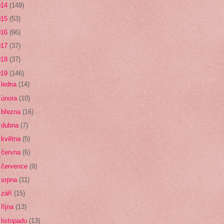
014
(149)
015
(53)
016
(66)
017
(37)
018
(37)
019
(146)
►
ledna
(14)
►
února
(10)
►
března
(16)
►
dubna
(7)
►
května
(5)
►
června
(6)
►
července
(9)
►
srpna
(11)
►
září
(15)
►
října
(13)
►
listopadu
(13)