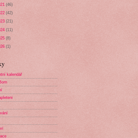
021
(46)
022
(42)
023
(21)
024
(11)
025
(8)
026
(1)
ky
tní kalendář
Born
ní
pleteni
vání
ví
race