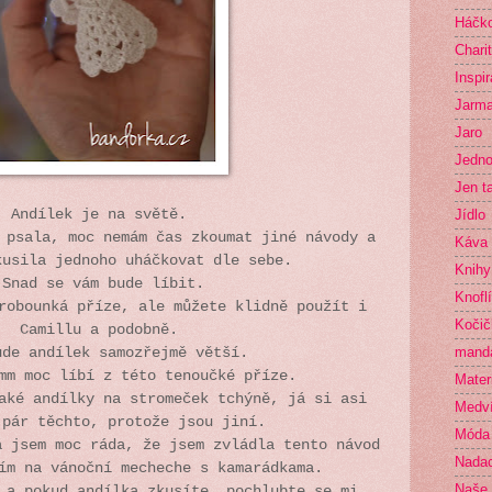
Háčko
Chari
Inspi
Jarma
Jaro
Jedno
Jen t
Andílek je na světě.
Jídlo
 psala, moc nemám čas zkoumat jiné návody a
Káva
kusila jednoho uháčkovat dle sebe.
Knihy
Snad se vám bude líbit.
Knofl
robounká příze, ale můžete klidně použít i
Kočič
Camillu a podobně.
mand
ude andílek samozřejmě větší.
mm moc líbí z této tenoučké příze.
Mater
aké andílky na stromeček tchýně, já si asi
Medví
 pár těchto, protože jsou jiní.
Móda
á jsem moc ráda, že jsem zvládla tento návod
Nada
žím na vánoční mecheche s kamarádkama.
Naše 
 a pokud andílka zkusíte, pochlubte se mi,