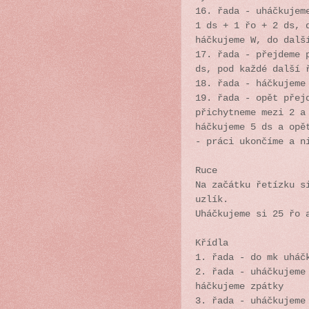
16. řada - uháčkujem
1 ds + 1 řo + 2 ds, 
háčkujeme W, do dalš
17. řada - přejdeme 
ds, pod každé další 
18. řada - háčkujeme
19. řada - opět přej
přichytneme mezi 2 a
háčkujeme 5 ds a opě
- práci ukončíme a n
Ruce
Na začátku řetízku s
uzlík.
Uháčkujeme si 25 řo 
Křídla
1. řada - do mk uháč
2. řada - uháčkujeme
háčkujeme zpátky
3. řada - uháčkujeme