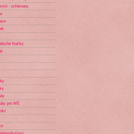
víní - schémata
ta
race
rk
duché hračky
ak
íky
ky
aly
iály pro MŠ
dci
ce
dobrodružství