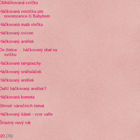
Obháčkovaná svíčka
Háčkovaná vestička pro
novorozence či Babyborn
Háčkovaná malá vločka
Háčkovaný svícen
Háčkovaný andílek
Do třetice ... háčkovaný obal na
svíčku
Háčkované rampouchy
Háčkovaný sněhuláček
Háčkovaný andílek
Další háčkovaný andílek?
Háčkovaná kometa
Shrnutí vánočních témat
Háčkovaný šátek - vzor vafle
Šťastný nový rok
020
(76)