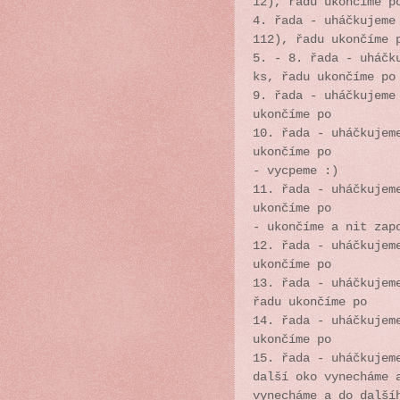
12), řadu ukončíme p
4. řada -
uháčkujeme
112), řadu ukončíme 
5. - 8. řada -
uháčk
ks, řadu ukončíme po
9.
řada -
uháčkujeme
ukončíme po
10.
řada -
uháčkujem
ukončíme po
- vycpeme :)
11.
řada -
uháčkujem
ukončíme po
- ukončíme a nit za
12. řada - uháčkujem
ukončíme po
13. řada - uháčkujem
řadu ukončíme po
14. řada - uháčkujem
ukončíme po
15. řada - uháčkujem
další oko vynecháme 
vynecháme a do další