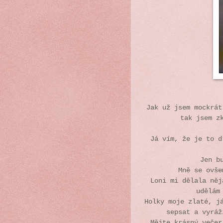
Jak už jsem mockrát
tak jsem z
Já vím, že je to d
Jen b
Mně se ovše
Loni mi dělala něj
udělám
Holky moje zlaté, j
sepsat a vyrá
Mějte krásný večer