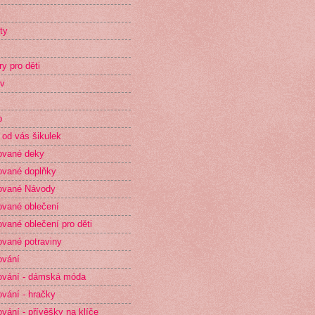
ty
ry pro děti
v
p
 od vás šikulek
ované deky
vané doplňky
ované Návody
vané oblečení
vané oblečení pro děti
vané potraviny
ování
vání - dámská móda
vání - hračky
vání - přívěšky na klíče