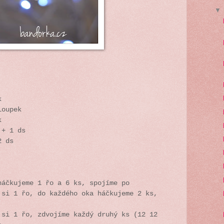
ek
loupek
k
 + 1 ds
2 ds
háčkujeme 1 řo a 6 ks, spojíme po
 si 1 řo, do každého oka háčkujeme 2 ks,
 si 1 řo, zdvojíme každý druhý ks (12 12