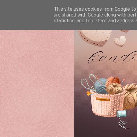
This site uses cookies from Google to d
are shared with Google along with perf
statistics, and to detect and address 