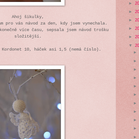
►
2
►
2
Ahoj šikulky,
►
2
ám pro vás návod za den, kdy jsem vynechala.
►
2
konečně více času, sepsala jsem návod trošku
složitější.
►
2
▼
2
i Kordonet 10, háček asi 1,5 (nemá číslo).