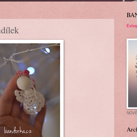
BA
Esho
dílek
NOV
Arc