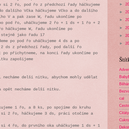
►
2
e si 2 řo, pod řo z předchozí řady háčkujeme
do dalšího Včka háčkujeme Včko a do dalšího
►
2
ího V a pak zase W, řadu ukončíme po
►
2
po pod řo, uháčkujeme 2 řo + 1 ds + 1 řo + 2
►
2
řo háčkujeme W, řadu ukončíme po
 stejně jako řadu 17
►
2
deme po pod řo uháčkujeme 4 ds a po
►
2
 2 ds z předchozí řady, pod další řo
t po přichytneme, na konci řady ukončíme po
Štít
itku zapošijeme
Adven
Baby
i necháme delší nitku, abychom mohly udělat
Běhá
a opět necháme delší nitku.
Bezva
cal
Cesto
kujeme 1 řo, a 8 ks, po spojíme do kruhu
Citáty
 si 2 řo, háčkujeme 3 ds, práci otočíme a
Cukro
 si 4 řo, do prvního oka uháčkujeme 1 ds + 1
Deko