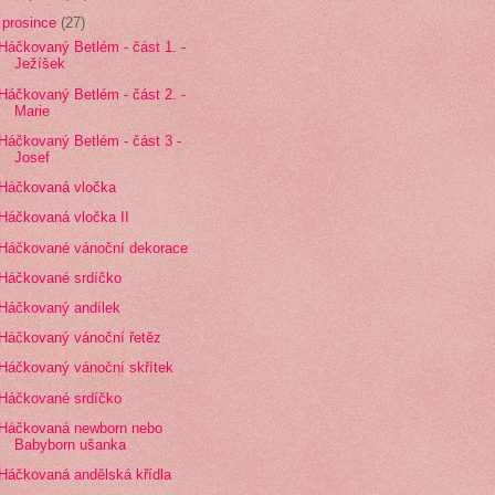
▼
prosince
(27)
Háčkovaný Betlém - část 1. -
Ježíšek
Háčkovaný Betlém - část 2. -
Marie
Háčkovaný Betlém - část 3 -
Josef
Háčkovaná vločka
Háčkovaná vločka II
Háčkované vánoční dekorace
Háčkované srdíčko
Háčkovaný andílek
Háčkovaný vánoční řetěz
Háčkovaný vánoční skřítek
Háčkované srdíčko
Háčkovaná newborn nebo
Babyborn ušanka
Háčkovaná andělská křídla