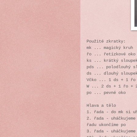
Použité zkratky:
mk ... magický kruh
řo ... řetízkové oko
ks ... krátký sloup
pds ... polodlouhý s
ds ... dlouhý sloupe
Včko ... 1 ds + 1 řo
W ... 2 ds + 1 řo + 
po ... pevné oko
Hlava a tělo
1. řada - do mk si u
2. řada - uháčkujeme
řadu ukončíme po
3. řada - uháčkujeme