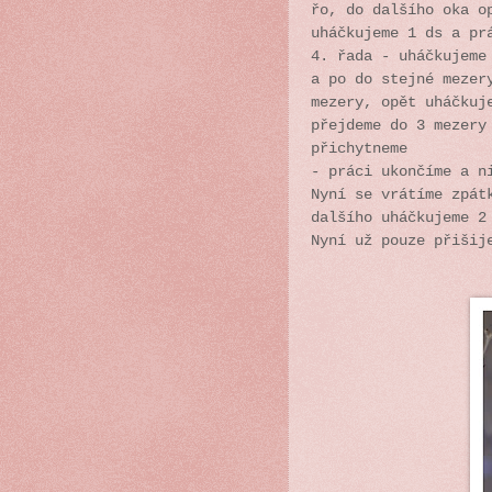
řo, do dalšího oka o
uháčkujeme 1 ds a pr
4. řada - uháčkujeme
a po do stejné mezer
mezery, opět uháčkuj
přejdeme do 3 mezery
přichytneme
- práci ukončíme a n
Nyní se vrátíme zpát
dalšího uháčkujeme 2
Nyní už pouze přišij