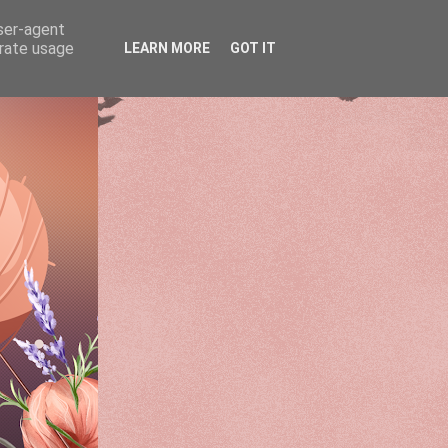
user-agent
erate usage
LEARN MORE
GOT IT