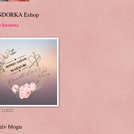
NDORKA Eshop
p Bandorka
É LOGO
hiv blogu