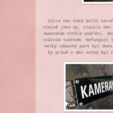
Zítra nás čeká další náro
stejně jako my, slavili Den
maminkám chtěla popřát). Ak
státním svátkem. Nefungují 
velký zábavný park byl dnes
by právě v den volna byl 