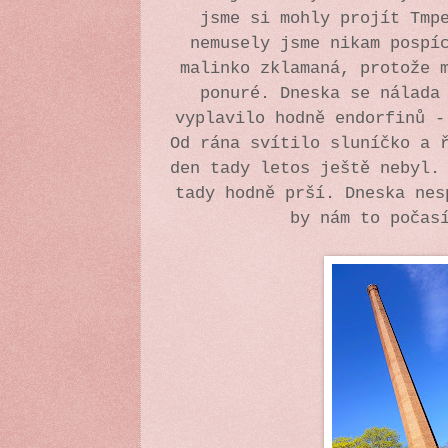
jsme si mohly projít Tmp
nemusely jsme nikam pospí
malinko zklamaná, protože 
ponuré. Dneska se nálada
vyplavilo hodně endorfinů -
Od rána svítilo sluníčko a 
den tady letos ještě nebyl.
tady hodně prší. Dneska nes
by nám to počas