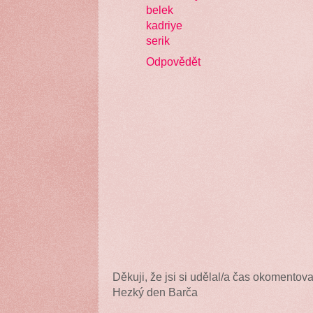
belek
kadriye
serik
Odpovědět
Děkuji, že jsi si udělal/a čas okomentova
Hezký den Barča