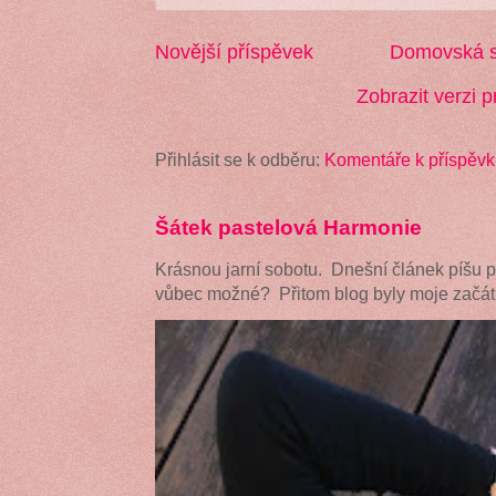
Novější příspěvek
Domovská s
Zobrazit verzi p
Přihlásit se k odběru:
Komentáře k příspěvk
Šátek pastelová Harmonie
Krásnou jarní sobotu. Dnešní článek píšu 
vůbec možné? Přitom blog byly moje začátk