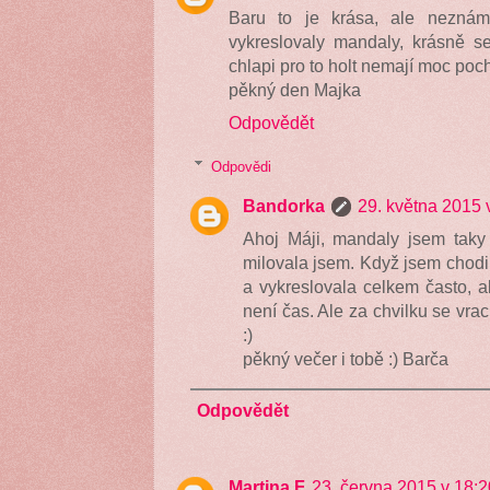
Baru to je krása, ale nezná
vykreslovaly mandaly, krásně se
chlapi pro to holt nemají moc poc
pěkný den Majka
Odpovědět
Odpovědi
Bandorka
29. května 2015 
Ahoj Máji, mandaly jsem taky k
milovala jsem. Když jsem chodila
a vykreslovala celkem často, a
není čas. Ale za chvilku se vrac
:)
pěkný večer i tobě :) Barča
Odpovědět
Martina F
23. června 2015 v 18:2