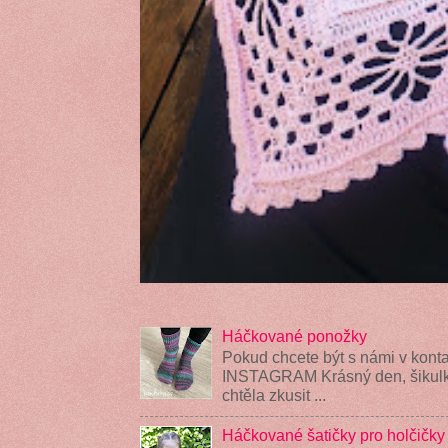
Háčkované ponožky
Pokud chcete být s námi v konta
INSTAGRAM Krásný den, šikulky
chtěla zkusit ...
Háčkované šatičky pro holčičky