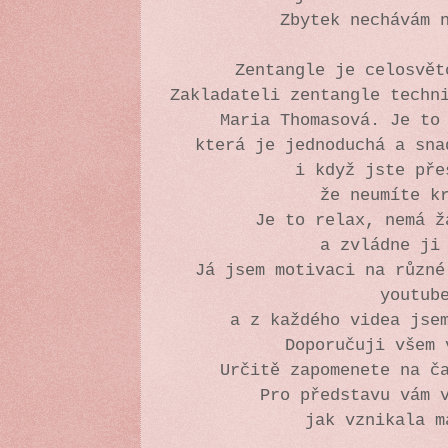
Zbytek nechávám 
Zentangle je celosvě
Zakladateli zentangle techn
Maria Thomasová. Je to
která je jednoduchá a sn
i když jste př
že neumíte k
Je to relax, nemá 
a zvládne ji
Já jsem motivaci na různé
youtu
a z každého videa jse
Doporučuji všem
Určitě zapomenete na č
Pro představu vám 
jak vznikala m