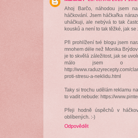
Ahoj Barčo, náhodou jsem nar
háčkování. Jsem háčkařka náraz
uháčkuji, ale nebývá to tak čas
kousků a není to tak těžké, jak se
Při prohlížení tvé blogu jsem nar
mnohem déle než Monika Brýdová :
je to skvělá záležitost, jak se uvol
málo jsem o to
http://www.raduzyrecepty.com/cla
proti-stresu-a-neklidu.html
Taky si trochu udělám reklamu na
to vadit nebude: https://www.pinte
Přeji hodně úspěchů v háčko
oblíbených. :-)
Odpovědět