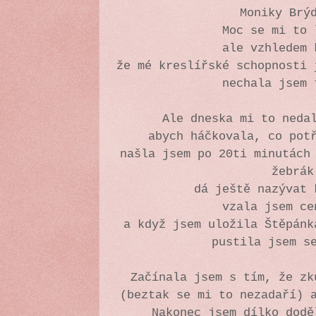
Moniky Brý
Moc se mi to
ale vzhledem
že mé kreslířské schopnosti
nechala jsem
Ale dneska mi to neda
abych háčkovala, co pot
našla jsem po 20ti minutách
žebrá
dá ještě nazývat
vzala jsem ce
a když jsem uložila Štěpánk
pustila jsem s
Začínala jsem s tím, že z
(beztak se mi to nezadaří) 
Nakonec jsem dílko dod