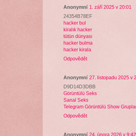
Anonymní
1. září 2025 v 20:01
24354B78EF
hacker bul
kiralık hacker
tütün dünyası
hacker bulma
hacker kirala
Odpovědět
Anonymní
27. listopadu 2025 v 
D9D14D3DBB
Görüntülü Seks
Sanal Seks
Telegram Görüntülü Show Gruplar
Odpovědět
Anonymní
24. února 2026 v 9:42