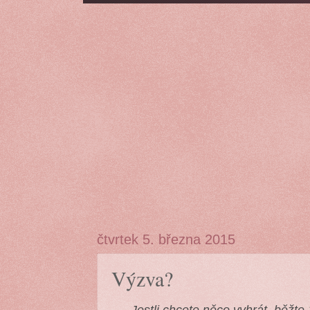
čtvrtek 5. března 2015
Výzva?
„Jestli chcete něco vyhrát, běžte