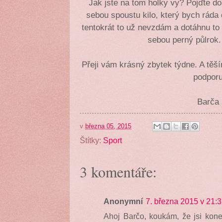
Jak jste na tom holky vy? Pojďte d
sebou spoustu kilo, který bych ráda
tentokrát to už nevzdám a dotáhnu t
sebou perný půlrok.
Přeji vám krásný zbytek týdne. A těš
podpor
Barča
v
března 05, 2015
Štítky:
Sport
3 komentáře:
Anonymní
7. března 2015 v 21:
Ahoj Barčo, koukám, že jsi kone