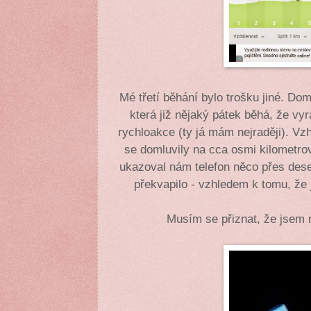
Mé třetí běhání bylo trošku jiné. Do
která již nějaký pátek běhá, že vy
rychloakce (ty já mám nejraději). 
se domluvily na cca osmi kilometro
ukazoval nám telefon něco přes dese
překvapilo - vzhledem k tomu, že 
Musím se přiznat, že jsem 