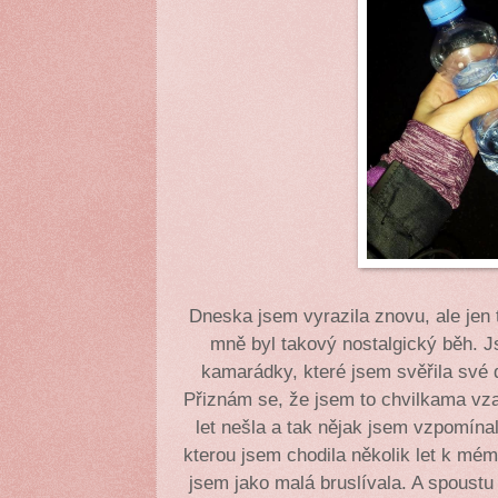
Dneska jsem vyrazila znovu, ale jen
mně byl takový nostalgický běh. J
kamarádky, které jsem svěřila své 
Přiznám se, že jsem to chvilkama vza
let nešla a tak nějak jsem vzpomína
kterou jsem chodila několik let k mém
jsem jako malá bruslívala. A spoustu