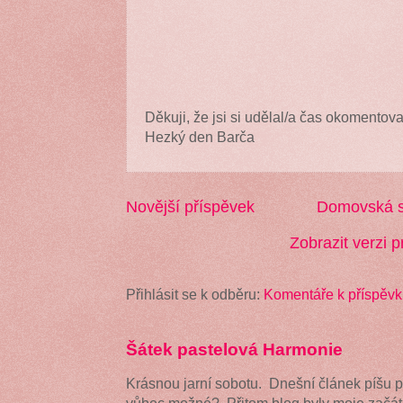
Děkuji, že jsi si udělal/a čas okomentova
Hezký den Barča
Novější příspěvek
Domovská s
Zobrazit verzi p
Přihlásit se k odběru:
Komentáře k příspěvk
Šátek pastelová Harmonie
Krásnou jarní sobotu. Dnešní článek píšu 
vůbec možné? Přitom blog byly moje začátk