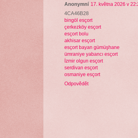
Anonymní
17. května 2026 v 22
4CA46B28
bingöl esçort
çerkezköy esçort
esçort bolu
akhisar esçort
esçort bayan gümüşhane
ümraniye yabancı esçort
İzmir olgun esçort
serdivan esçort
osmaniye esçort
Odpovědět