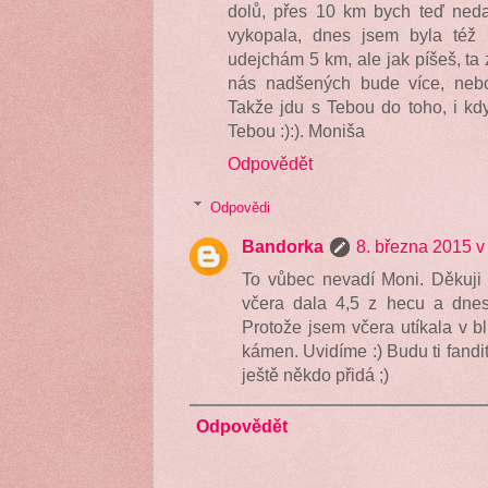
dolů, přes 10 km bych teď neda
vykopala, dnes jsem byla též p
udejchám 5 km, ale jak píšeš, ta 
nás nadšených bude více, neboť
Takže jdu s Tebou do toho, i kdy
Tebou :):). Moniša
Odpovědět
Odpovědi
Bandorka
8. března 2015 v
To vůbec nevadí Moni. Děkuji z
včera dala 4,5 z hecu a dnesk
Protože jsem včera utíkala v b
kámen. Uvidíme :) Budu ti fandi
ještě někdo přidá ;)
Odpovědět