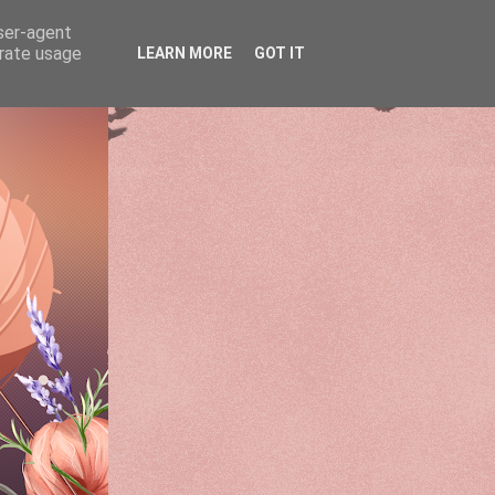
user-agent
erate usage
LEARN MORE
GOT IT