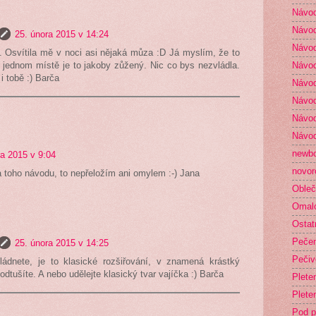
Návod
Návod
25. února 2015 v 14:24
Návod
i. Osvítila mě v noci asi nějaká můza :D Já myslím, že to
 jednom místě je to jakoby zůžený. Nic co bys nezvládla.
Návod
i tobě :) Barča
Návod
Návod
Návod
Návod
newb
ra 2015 v 9:04
novor
 toho návodu, to nepřeložím ani omylem :-) Jana
Obleč
Omal
Ostat
Peče
25. února 2015 v 14:25
Pečiv
vládnete, je to klasické rozšiřování, v znamená krástký
odtušíte. A nebo udělejte klasický tvar vajíčka :) Barča
Plete
Plete
Pod p