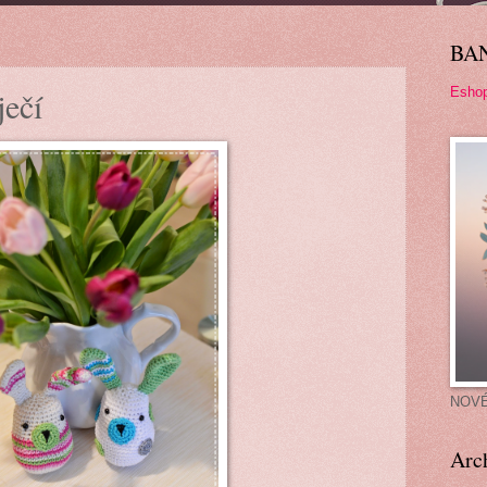
BA
Esho
ječí
NOV
Arc