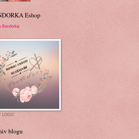
NDORKA Eshop
p Bandorka
É LOGO
hiv blogu