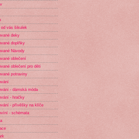
v
p
 od vás šikulek
ované deky
vané doplňky
ované Návody
vané oblečení
vané oblečení pro děti
vané potraviny
ování
vání - dámská móda
vání - hračky
vání - přívěšky na klíče
víní - schémata
ta
race
rk