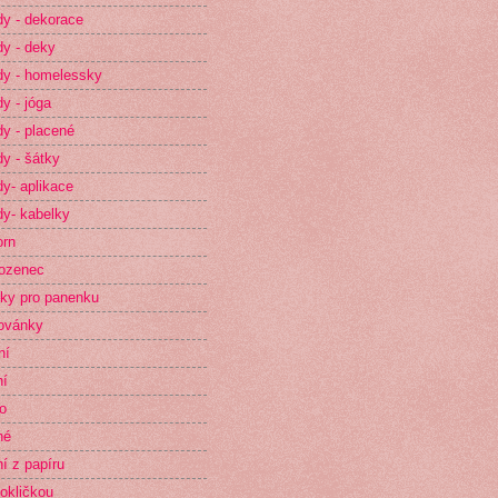
y - dekorace
y - deky
y - homelessky
y - jóga
y - placené
y - šátky
y- aplikace
y- kabelky
orn
ozenec
ky pro panenku
ovánky
ní
ní
o
né
ní z papíru
okličkou