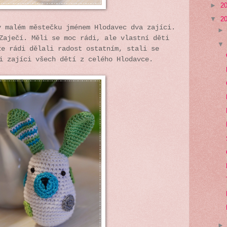
►
2
▼
2
v malém městečku jménem Hlodavec dva zajíci.
Zaječí. Měli se moc rádi, ale vlastní děti
že rádi dělali radost ostatním, stali se
mi zajíci všech dětí z celého Hlodavce.