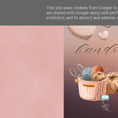
This site uses cookies from Google to d
are shared with Google along with perf
statistics, and to detect and address 