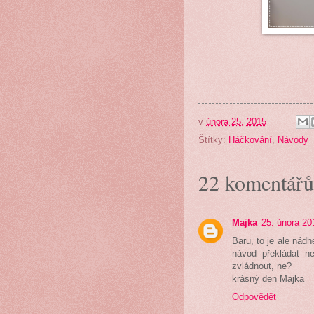
v
února 25, 2015
Štítky:
Háčkování
,
Návody
22 komentářů
Majka
25. února 20
Baru, to je ale nádh
návod překládat n
zvládnout, ne?
krásný den Majka
Odpovědět