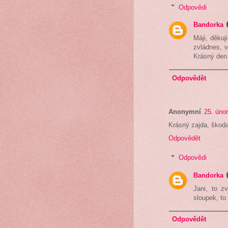
Odpovědi
Bandorka
Máji, děkuj
zvládnes, v
Krásný den 
Odpovědět
Anonymní
25. úno
Krásný zajda, škoda
Odpovědět
Odpovědi
Bandorka
Jani, to z
sloupek, to 
Odpovědět