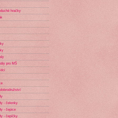
duché hračky
ak
íky
ky
aly
iály pro MŠ
dci
ce
dobrodružství
dy
y - čelenky
y - čepice
y - čepičky