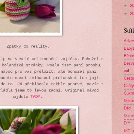
►
2
►
2
Štít
Adven
Zpátky do reality.
Baby
Běhá
tip na veselé velikonoční zajíčky. Bohužel s
Bezva
 holandské stránky. Psala jsem paní prosbu,
cal
 návod pro vás přeložit, ale bohužel paní
budete muset zvládnout přelouskat ten její.
Cesto
jde to. Já překládala takhle poprvé, navíc z
Citáty
vládla jsem to levou zadní. Originál návod
Cukro
najdete
TADY
.
Deko
Děti
Dezer
DIY
DIY h