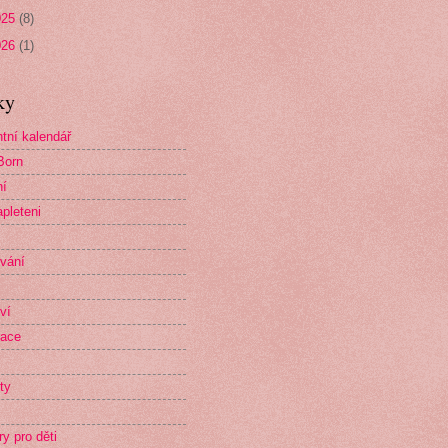
025
(8)
026
(1)
ky
tní kalendář
Born
ní
pleteni
vání
ví
race
ty
ry pro děti