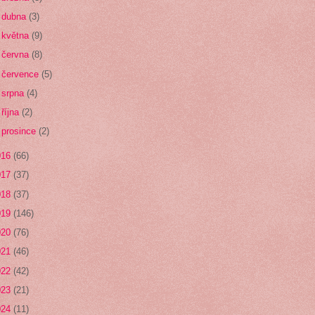
►
dubna
(3)
►
května
(9)
►
června
(8)
►
července
(5)
►
srpna
(4)
►
října
(2)
►
prosince
(2)
016
(66)
017
(37)
018
(37)
019
(146)
020
(76)
021
(46)
022
(42)
023
(21)
024
(11)