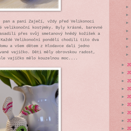
, pan a paní Zaječí, vždy před Velikonoci
é velikonoční kostýmky. Byly krásné, barevné
asadili přes svůj smetanový hnědý kožíšek a
 Každé Velikonoční pondělí chodili tito dva
domu a všem dětem z Hlodavce dali jedno
vané vajíčko. Děti měly obrovskou radost,
hle vajíčko mělo kouzelnou moc....
►
2
►
2
►
2
►
2
►
2
►
2
►
2
►
2
►
2