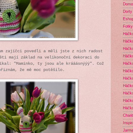
Domo
Dorty
Esho
Fotky
Háčk
Háčko
Háčk
ám zajíčci povedli a měli jste z nich radost
Háčko
ěti mají základ na velikonoční dekoraci do
Háčko
íkal: "Maminko, ty jsou ale krááásnýýý". Což
přiznám, že mě moc potěšilo.
Háčko
Háčk
Háčko
Háčko
Háčko
Háčko
Chari
Inspi
Jarma