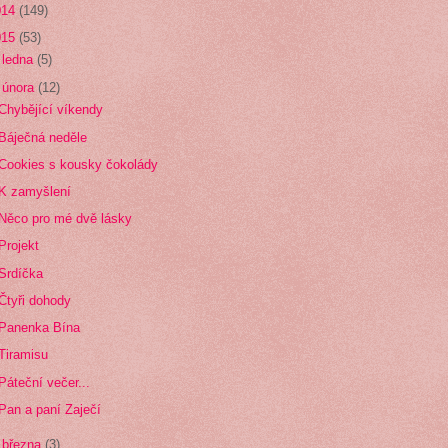
014
(149)
015
(53)
►
ledna
(5)
▼
února
(12)
Chybějící víkendy
Báječná neděle
Cookies s kousky čokolády
K zamyšlení
Něco pro mé dvě lásky
Projekt
Srdíčka
Čtyři dohody
Panenka Bína
Tiramisu
Páteční večer...
Pan a paní Zaječí
►
března
(3)