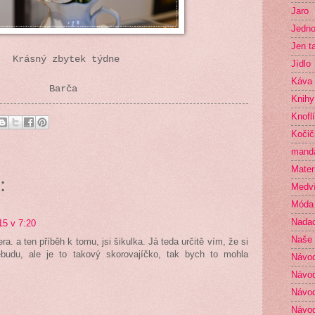
Jaro
Jedno
Jen t
Krásný zbytek týdne
Jídlo
Káva
Barča
Knihy
Knofl
Kočič
mand
Mater
:
Medví
Móda
Nada
15 v 7:20
Naše 
era. a ten příběh k tomu, jsi šikulka. Já teda určitě vím, že si
ebudu, ale je to takový skorovajíčko, tak bych to mohla
Návo
Návod
Návod
Návod