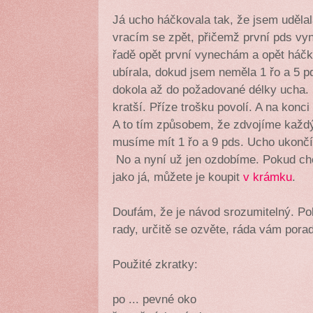
Já ucho háčkovala tak, že jsem udělala
vracím se zpět, přičemž první pds vyn
řadě opět první vynechám a opět háč
ubírala, dokud jsem neměla 1 řo a 5 p
dokola až do požadované délky ucha. M
kratší. Příze trošku povolí. A na konc
A to tím způsobem, že zdvojíme každý
musíme mít 1 řo a 9 pds. Ucho ukončí
No a nyní už jen ozdobíme. Pokud chc
jako já, můžete je koupit
v krámku
.
Doufám, že je návod srozumitelný. Po
rady, určitě se ozvěte, ráda vám pora
Použité zkratky:
po ... pevné oko