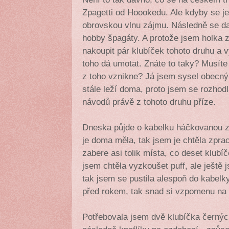
Zpagetti od Hoookedu. Ale kdyby se je
obrovskou vlnu zájmu. Následně se da
hobby špagáty. A protože jsem holka z
nakoupit pár klubíček tohoto druhu a 
toho dá umotat. Znáte to taky? Musíte t
z toho vznikne? Já jsem sysel obecný,
stále leží doma, proto jsem se rozhod
návodů právě z tohoto druhu příze.
Dneska půjde o kabelku háčkovanou z
je doma měla, tak jsem je chtěla zpra
zabere asi tolik místa, co deset klub
jsem chtěla vyzkoušet puff, ale ještě
tak jsem se pustila alespoň do kabelky
před rokem, tak snad si vzpomenu na 
Potřebovala jsem dvě klubíčka černých