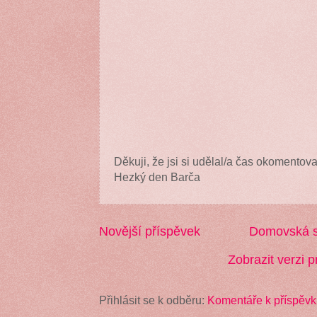
Děkuji, že jsi si udělal/a čas okomentova
Hezký den Barča
Novější příspěvek
Domovská s
Zobrazit verzi p
Přihlásit se k odběru:
Komentáře k příspěvk