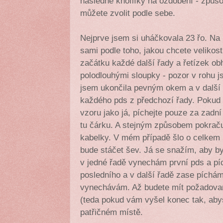
následně knoflíky na ozdobení - způs
můžete zvolit podle sebe.
Nejprve jsem si uháčkovala 23 řo. Na 
sami podle toho, jakou chcete velikos
začátku každé další řady a řetízek o
polodlouhými sloupky - pozor v rohu 
jsem ukončila pevným okem a v další
každého pds z předchozí řady. Pokud 
vzoru jako já, píchejte pouze za zadní
tu čárku. A stejným způsobem pokra
kabelky. V mém případě šlo o celkem 
bude stáčet šev. Já se snažím, aby b
v jedné řadě vynechám první pds a pí
posledního a v další řadě zase píchám
vynechávám. Až budete mít požadovan
(teda pokud vám vyšel konec tak, aby
patřičném místě.