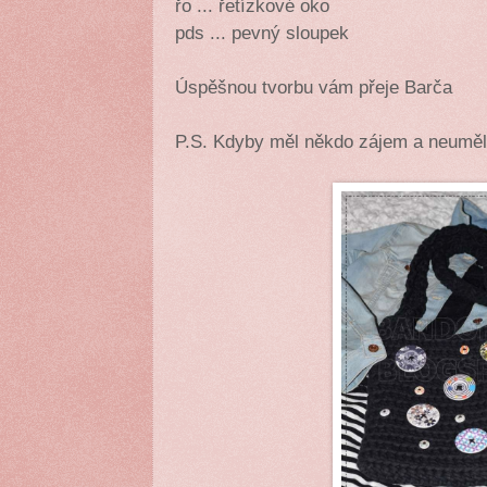
řo ... řetízkové oko
pds ... pevný sloupek
Úspěšnou tvorbu vám přeje Barča
P.S. Kdyby měl někdo zájem a neuměl 