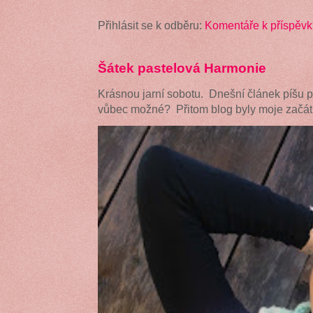
Přihlásit se k odběru:
Komentáře k příspěvk
Šátek pastelová Harmonie
Krásnou jarní sobotu. Dnešní článek píšu 
vůbec možné? Přitom blog byly moje začátk