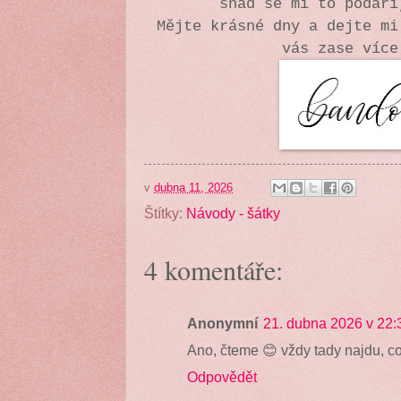
snad se mi to podař
Mějte krásné dny a dejte mi
vás zase více
v
dubna 11, 2026
Štítky:
Návody - šátky
4 komentáře:
Anonymní
21. dubna 2026 v 22:
Ano, čteme 😊 vždy tady najdu, c
Odpovědět