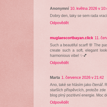
Anonymní
10. května 2026 v 10
Dobry den, taky se sem rada vrac
Odpovědět
muglaescortbayan.click
11. čer
Such a beautiful scarf! 🌸 The pas
create such a soft, elegant loo
harmonious vibe! ✨💕
Odpovědět
Marta
1. července 2026 v 21:42
Ano, také se hlásím jako čtenář. 
starších příspěvcích, protože zd
blog plný pozitivní energie. Moc d
Odpovědět