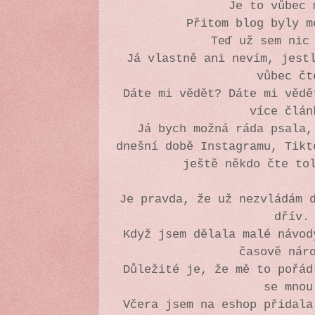
Je to vůbec
Přitom blog byly 
Teď už sem nic
Já vlastně ani nevím, jest
vůbec č
Dáte mi vědět? Dáte mi vědě
více člá
Já bych možná ráda psala,
dnešní době Instagramu, Tikt
ještě někdo čte to
Je pravda, že už nezvládám 
dřív
Když jsem dělala malé návod
časově nár
Důležité je, že mě to pořád
se mno
Včera jsem na eshop přidal