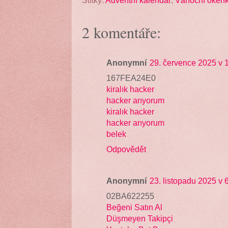
Štítky:
Adventní kalendář
,
Vánoční okén
2 komentáře:
Anonymní
29. července 2025 v 
167FEA24E0
kiralık hacker
hacker arıyorum
kiralık hacker
hacker arıyorum
belek
Odpovědět
Anonymní
23. listopadu 2025 v 
02BA622255
Beğeni Satın Al
Düşmeyen Takipçi