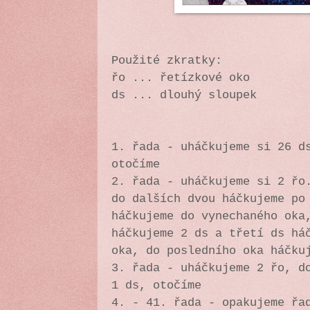
Použité zkratky:
řo ... řetízkové oko
ds ... dlouhý sloupek
1. řada - uháčkujeme si 26 d
otočíme
2. řada - uháčkujeme si 2 řo
do dalších dvou háčkujeme po
háčkujeme do vynechaného oka
háčkujeme 2 ds a třetí ds há
oka, do posledního oka háčku
3. řada - uháčkujeme 2 řo, d
1 ds, otočíme
4. - 41. řada - opakujeme ř