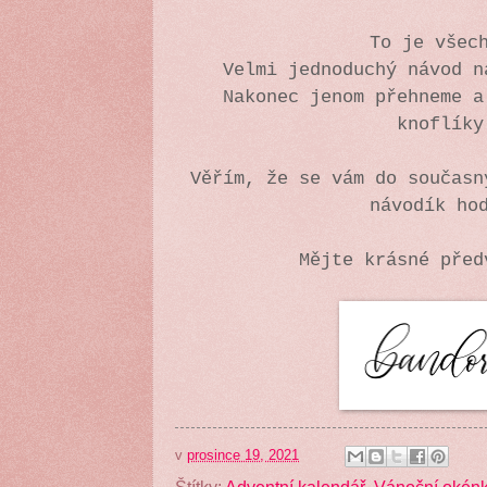
To je všec
Velmi jednoduchý návod n
Nakonec jenom přehneme a
knoflíky
Věřím, že se vám do současn
návodík ho
Mějte krásné pře
v
prosince 19, 2021