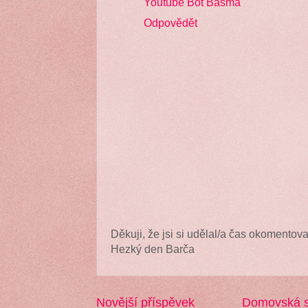
Youtube Bot Basma
Odpovědět
Děkuji, že jsi si udělal/a čas okomentova
Hezký den Barča
Novější příspěvek
Domovská s