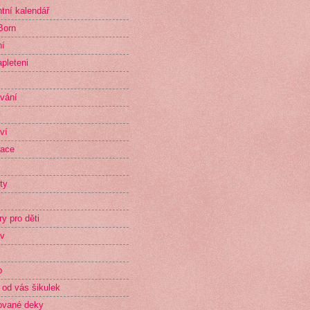
tní kalendář
Born
ní
pleteni
vání
ví
race
ty
ry pro děti
v
p
 od vás šikulek
ované deky