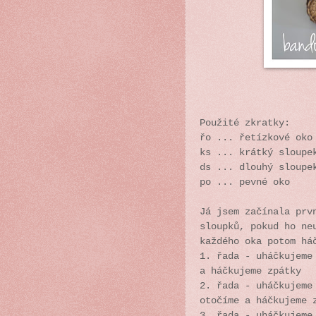
Použité zkratky:
řo ... řetízkové oko
ks ... krátký sloupe
ds ... dlouhý sloup
po ... pevné oko
Já jsem začínala prv
sloupků, pokud ho ne
každého oka potom há
1. řada - uháčkujeme
a háčkujeme zpátky
2. řada - uháčkujeme
otočíme a háčkujeme 
3. řada - uháčkujeme