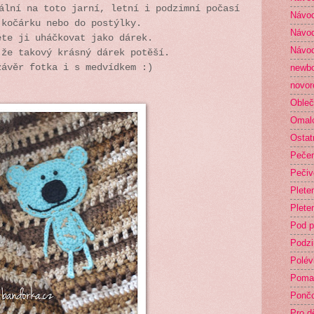
ální na toto jarní, letní i podzimní počasí
Návod
 kočárku nebo do postýlky.
Návod
ete ji uháčkovat jako dárek.
Návod
 že takový krásný dárek potěší.
závěr fotka i s medvídkem :)
newb
novor
Obleč
Omal
Ostat
Peče
Pečiv
Plete
Plete
Pod p
Podz
Polév
Poma
Ponč
Pro dě