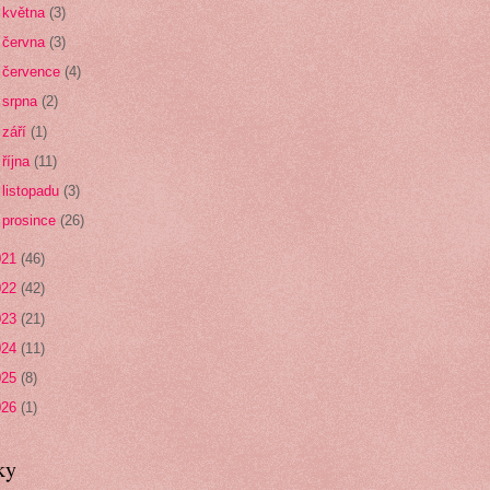
►
května
(3)
►
června
(3)
►
července
(4)
►
srpna
(2)
►
září
(1)
►
října
(11)
►
listopadu
(3)
►
prosince
(26)
021
(46)
022
(42)
023
(21)
024
(11)
025
(8)
026
(1)
ky