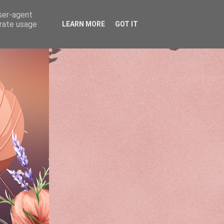
user-agent
erate usage
LEARN MORE
GOT IT