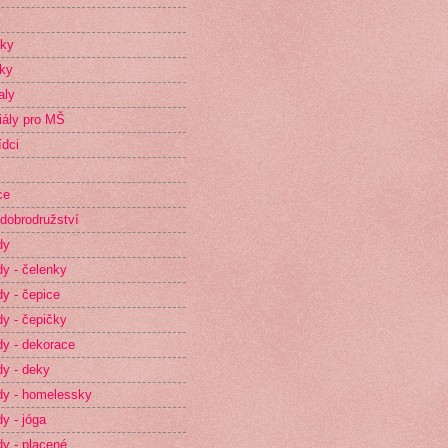
íky
ky
aly
iály pro MŠ
dci
ce
dobrodružství
dy
y - čelenky
y - čepice
y - čepičky
y - dekorace
y - deky
y - homelessky
y - jóga
y - placené