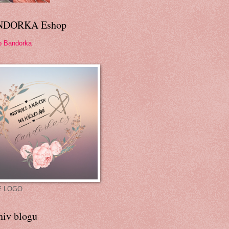
NDORKA Eshop
p Bandorka
É LOGO
hiv blogu