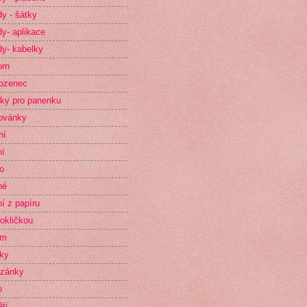
y - šátky
y- aplikace
y- kabelky
orn
ozenec
ky pro panenku
ovánky
ní
ní
o
né
ní z papíru
okličkou
im
ky
zánky
o
ti