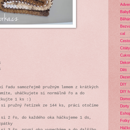
Adven
Baby
Běhá
Bezva
cal
Cesto
Citáty
Cukro
Deko
k
ek
Děti
Dezer
DIY
ní řadu samozřejmě pružným lemem z krátkých
DIY h
umíte, uháčkujete si normálně řo a do
Domo
čkujte 1 ks :)
 si pružný řetízek ze 144 ks, práci otočíme
Dorty
Esho
 si 2 řo, do každého oka háčkujeme 1 ds,
Fotky
zpátky
Háčk
 si 3 řo, první oko vynecháme a do dalšího