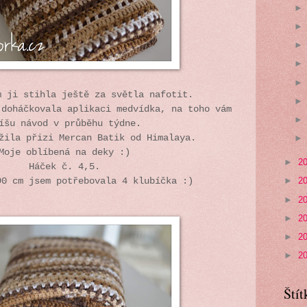
m ji stihla ještě za světla nafotit.
 doháčkovala aplikaci medvídka, na toho vám
íšu návod v průběhu týdne.
užila přizi Mercan Batik od Himalaya.
Moje oblíbená na deky :)
►
2
Háček č. 4,5.
►
2
90 cm jsem potřebovala 4 klubíčka :)
►
2
►
2
►
2
►
2
Štít