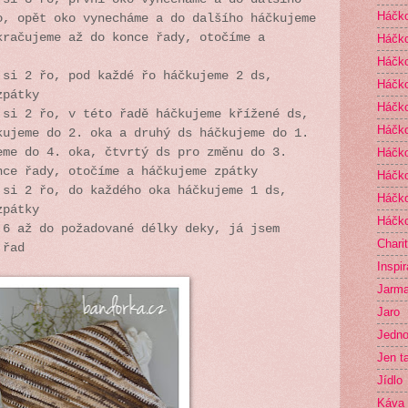
Háčko
o, opět oko vynecháme a do dalšího háčkujeme
kračujeme až do konce řady, otočíme a
Háčk
Háčko
 si 2 řo, pod každé řo háčkujeme 2 ds,
Háčko
zpátky
Háčko
 si 2 řo, v této řadě háčkujeme křížené ds,
Háčk
kujeme do 2. oka a druhý ds háčkujeme do 1.
eme do 4. oka, čtvrtý ds pro změnu do 3.
Háčko
nce řady, otočíme a háčkujeme zpátky
Háčko
 si 2 řo, do každého oka háčkujeme 1 ds,
Háčko
zpátky
Háčko
 6 až do požadované délky deky, já jsem
Chari
 řad
Inspi
Jarma
Jaro
Jedno
Jen t
Jídlo
Káva