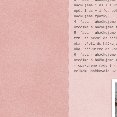
háčkujeme 1 ds + 1 ř
opět 1 ds + 1 řo, po
háčkujeme zpátky
4. řada - uháčkujeme
otočíme a háčkujeme 
5. řada - uháčkujeme
tzn. že první ds háč
oka, třetí ds háčkuj
oka, háčkujeme do ko
6. řada -
uháčkujeme
otočíme a háčkujeme 
- opakujeme řady 3 -
celkem uháčkovala 82