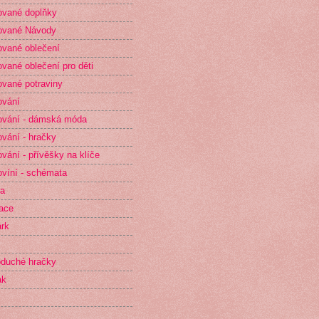
vané doplňky
ované Návody
vané oblečení
vané oblečení pro děti
vané potraviny
ování
vání - dámská móda
vání - hračky
vání - přívěšky na klíče
víní - schémata
ta
race
rk
duché hračky
ak