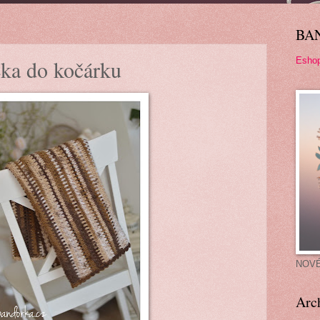
BA
Esho
ka do kočárku
NOV
Arc