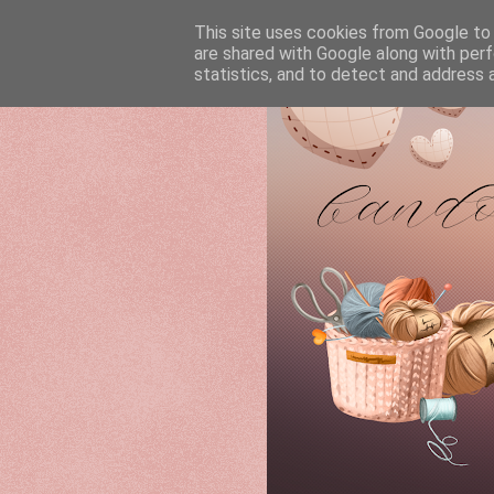
This site uses cookies from Google to d
are shared with Google along with perf
statistics, and to detect and address 