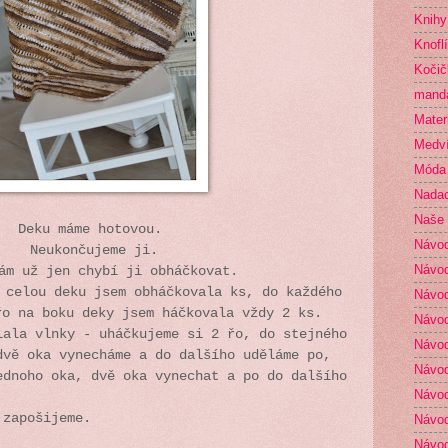
Knihy
Knofl
Kočič
mand
Mater
Medví
Móda
Nada
Naše 
Deku máme hotovou.
Návo
Neukončujeme ji.
Návod
ám už jen chybí ji obháčkovat.
,
celou deku jsem obháčkovala ks, do každého
Návod
řo na boku deky jsem háčkovala vždy 2 ks.
Návod
lala vlnky - uháčkujeme si 2 řo, do stejného
Návod
dvě oka vynecháme a do dalšího uděláme po,
Návod
ednoho oka, dvě oka vynechat a po do dalšího
Návod
 zapošijeme.
Návod
Návod