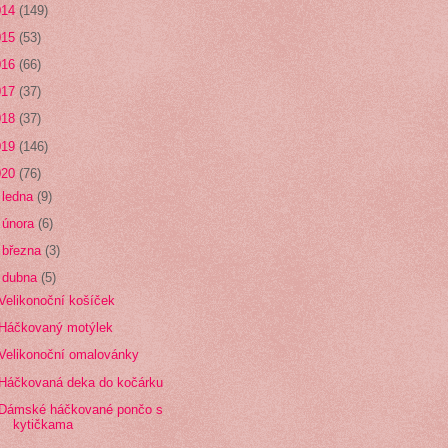
014
(149)
015
(53)
016
(66)
017
(37)
018
(37)
019
(146)
020
(76)
►
ledna
(9)
►
února
(6)
►
března
(3)
▼
dubna
(5)
Velikonoční košíček
Háčkovaný motýlek
Velikonoční omalovánky
Háčkovaná deka do kočárku
Dámské háčkované pončo s
kytičkama