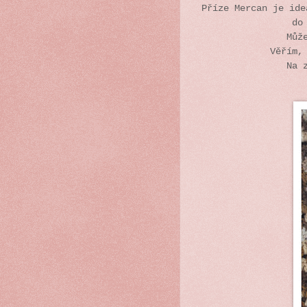
Příze Mercan je ide
do
Můž
Věřím,
Na 