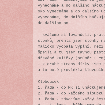
vynecháme a do dalšího háčku
oko vynecháme a do dalšího u
vynecháme, do dalšího háčkuj
do dalšího po
- svážeme si levanduli, prot
stonků, přehla jsem stonky n
maličko vycpala výplní, mezi
špejli a tu jsem tavnou pist
dřevěné kuličky (průměr 3 cm
- z druhé strany dírky jsem 
a to poté provlékla klovoučk
Klobouček
1. řada - do MK si uháčkujem
2. řada - do každého sloupku
3. řada - zdvojíme každý šes