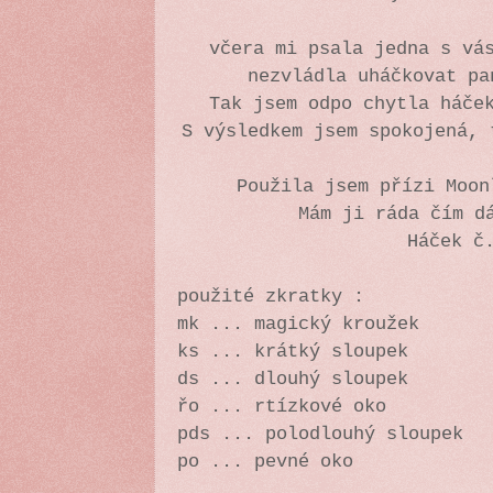
včera mi psala jedna s vá
nezvládla uháčkovat pa
Tak jsem odpo chytla háče
S výsledkem jsem spokojená, 
Použila jsem přízi Moo
Mám ji ráda čím d
Háček č
použité zkratky :
mk ... magický kroužek
ks ... krátký sloupek
ds ... dlouhý sloupek
řo ... rtízkové oko
pds ... polodlouhý sloupek
po ... pevné oko