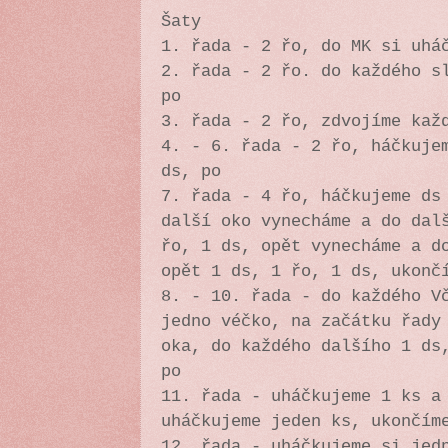
Šaty
1. řada - 2 řo, do MK si uhá
2. řada - 2 řo. do každého s
po
3. řada - 2 řo, zdvojíme kaž
4. - 6. řada - 2 řo, háčkuje
ds, po
7. řada - 4 řo, háčkujeme ds
další oko vynecháme a do dal
řo, 1 ds, opět vynecháme a d
opět 1 ds, 1 řo, 1 ds, ukon
8. - 10. řada - do každého V
jedno véčko, na začátku řady
oka, do každého dalšího 1 ds
po
11. řada - uháčkujeme 1 ks a
uháčkujeme jeden ks, ukončím
12. řada - uháčkujeme si jed