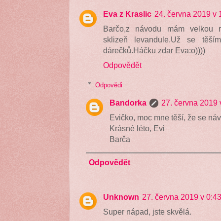
Eva z Kraslic
24. června 2019 v 
Barčo,z návodu mám velkou rad
sklizeň levandule.Už se těš
dárečků.Háčku zdar Eva:o))))
Odpovědět
Odpovědi
Bandorka
27. června 2019 
Evičko, moc mne těší, že se náv
Krásné léto, Evi
Barča
Odpovědět
Unknown
27. června 2019 v 0:4
Super nápad, jste skvělá.