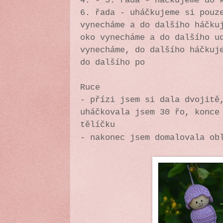
4. - 5. řada - háčkujeme do 
6. řada - uháčkujeme si pouz
vynecháme a do dalšího háčku
oko vynecháme a do dalšího u
vynecháme, do dalšího háčkuj
do dalšího po
Ruce
- přízi jsem si dala dvojitě
uháčkovala jsem 30 řo, konce
tělíčku
- nakonec jsem domalovala ob