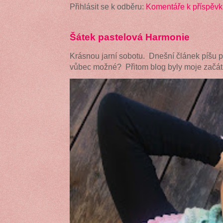
Přihlásit se k odběru:
Komentáře k příspěvk
Šátek pastelová Harmonie
Krásnou jarní sobotu. Dnešní článek píšu 
vůbec možné? Přitom blog byly moje začátk