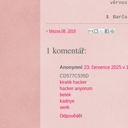
věrnos
🌷 Barča
v
března 08, 2018
1 komentář:
Anonymní
23. července 2025 v 
CD577C535D
kiralık hacker
hacker arıyorum
belek
kadriye
serik
Odpovědět