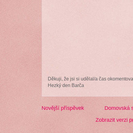
Děkuji, že jsi si udělal/a čas okomentova
Hezký den Barča
Novější příspěvek
Domovská s
Zobrazit verzi p