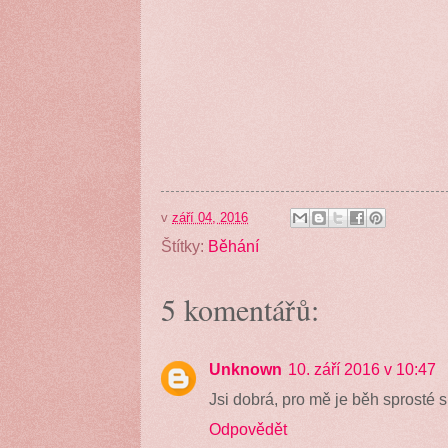
v
září 04, 2016
Štítky:
Běhání
5 komentářů:
Unknown
10. září 2016 v 10:47
Jsi dobrá, pro mě je běh sprosté s
Odpovědět