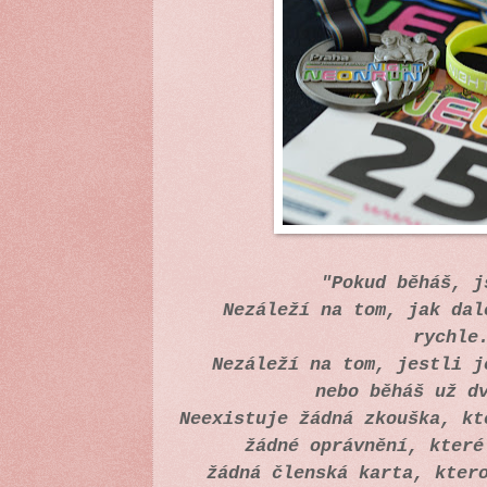
"Pokud běháš, 
Nezáleží na tom, jak dal
rychl
Nezáleží na tom, jestli 
nebo běháš už d
Neexistuje žádná zkouška, k
žádné oprávnění, kter
žádná členská karta, kter