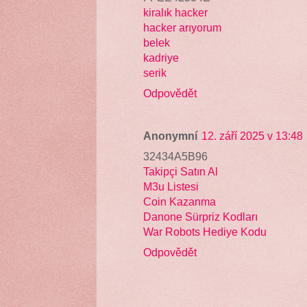
kiralık hacker
hacker arıyorum
belek
kadriye
serik
Odpovědět
Anonymní
12. září 2025 v 13:48
32434A5B96
Takipçi Satın Al
M3u Listesi
Coin Kazanma
Danone Sürpriz Kodları
War Robots Hediye Kodu
Odpovědět