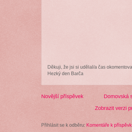
Děkuji, že jsi si udělal/a čas okomentova
Hezký den Barča
Novější příspěvek
Domovská s
Zobrazit verzi p
Přihlásit se k odběru:
Komentáře k příspěvk