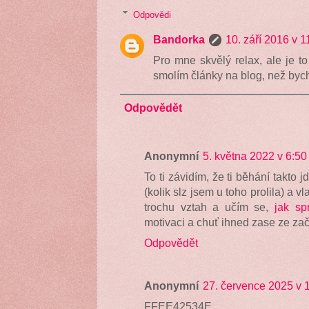
Odpovědi
Bandorka
10. září 2016 v 1
Pro mne skvělý relax, ale je to 
smolím články na blog, než bych
Odpovědět
Anonymní
5. května 2022 v 6:50
To ti závidím, že ti běhání takto j
(kolik slz jsem u toho prolila) a v
trochu vztah a učím se,
jak sp
motivaci a chuť ihned zase ze zač
Odpovědět
Anonymní
27. července 2025 v 
FFEE42534E