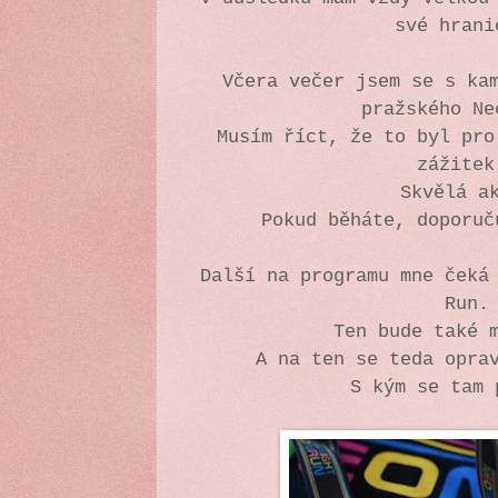
své hran
Včera večer jsem se s ka
pražského Ne
Musím říct, že to byl pro
zážite
Skvělá a
Pokud běháte, doporuč
Další na programu mne čeká
Run.
Ten bude také 
A na ten se teda opra
S kým se tam