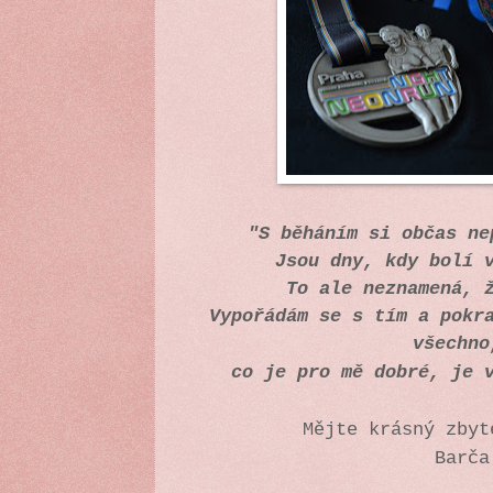
"S běháním si občas n
Jsou dny, kdy bolí 
To ale neznamená, 
Vypořádám se s tím a pokr
všechn
co je pro mě dobré, je 
Mějte krásný zbyt
Barča