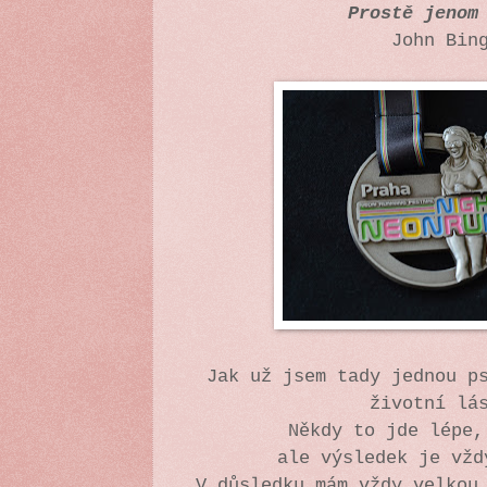
Prostě jenom
John Bin
Jak už jsem tady jednou p
životní lá
Někdy to jde lépe
ale výsledek je vž
V důsledku mám vždy velkou