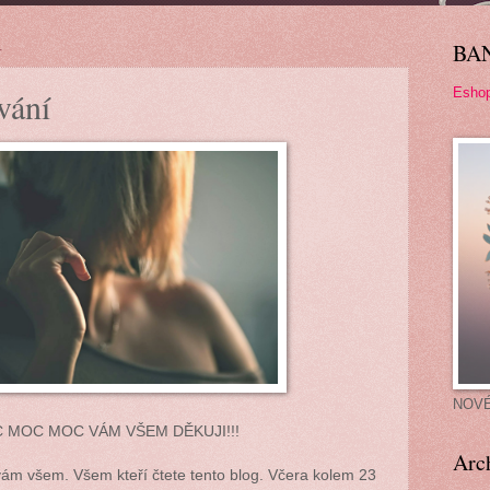
4
BA
Esho
vání
NOV
 MOC MOC VÁM VŠEM DĚKUJI!!!
Arc
vám všem. Všem kteří čtete tento blog. Včera kolem 23