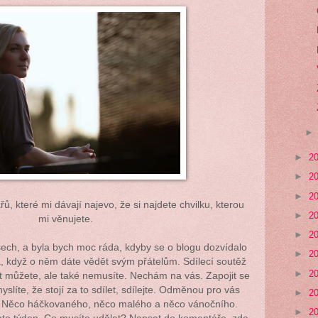
►
2
►
2
►
2
ů, které mi dávají najevo, že si najdete chvilku, kterou
►
2
mi věnujete.
►
2
šech, a byla bych moc ráda, kdyby se o blogu dozvídalo
►
2
da, když o něm dáte vědět svým přátelům. Sdílecí soutěž
►
2
et můžete, ale také nemusíte. Nechám na vás. Zapojit se
slíte, že stojí za to sdílet, sdílejte. Odměnou pro vás
►
2
 Něco háčkovaného, něco malého a něco vánočního.
►
2