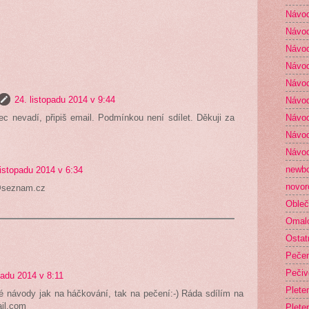
Návod
Návod
Návod
Návod
Návod
24. listopadu 2014 v 9:44
Návod
Návod
ec nevadí, připiš email. Podmínkou není sdílet. Děkuji za
Návod
Návod
newb
listopadu 2014 v 6:34
novor
@seznam.cz
Obleč
Omal
Ostat
Peče
Pečiv
padu 2014 v 8:11
Plete
é návody jak na háčkování, tak na pečení:-) Ráda sdílím na
il.com
Plete