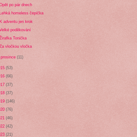
Opět po pár dnech
Lehká homeless čepička
K adventu jen krok
Velké poděkování
Žirafka Tonička
Za vločkou vločka
►
prosince
(11)
015
(53)
016
(66)
017
(37)
018
(37)
019
(146)
020
(76)
021
(46)
022
(42)
023
(21)