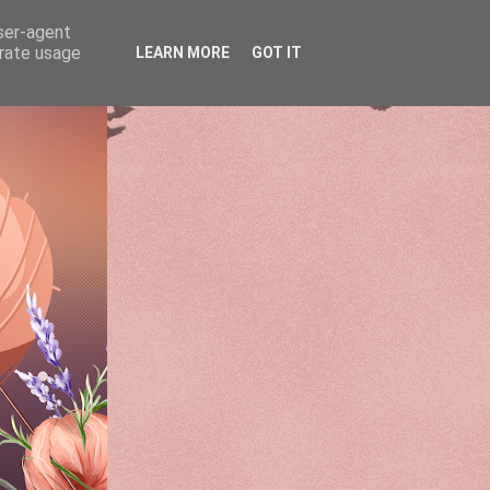
user-agent
erate usage
LEARN MORE
GOT IT