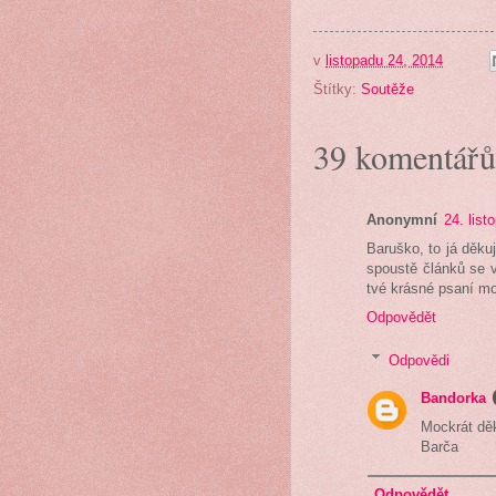
v
listopadu 24, 2014
Štítky:
Soutěže
39 komentářů
Anonymní
24. list
Baruško, to já děkuj
spoustě článků se v
tvé krásné psaní m
Odpovědět
Odpovědi
Bandorka
Mockrát děk
Barča
Odpovědět