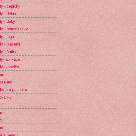
y - čepičky
y - dekorace
y - deky
y - homelessky
y - jóga
y - placené
y - šátky
y- aplikace
y- kabelky
orn
ozenec
ky pro panenku
ovánky
ní
ní
o
né
ní z papíru