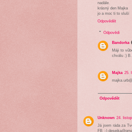
nadále.
krásný den Majka
jo a moc ti to sluší
Odpovědět
Odpovědi
Bandorka
Máji to vůb
chválu :) B.
Majka
25. 
majka.urb
Odpovědět
Unknown
24. listo
Já jsem ráda za Tv
FB :-) desejka@gma